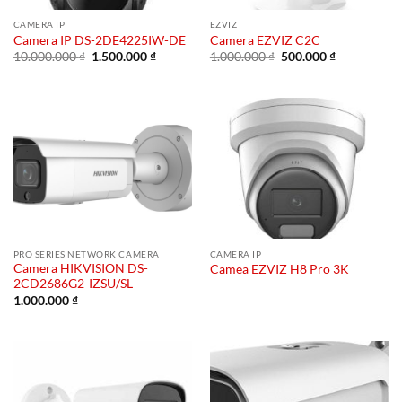
CAMERA IP
EZVIZ
Camera IP DS-2DE4225IW-DE
Camera EZVIZ C2C
Giá
Giá
Giá
Giá
10.000.000
₫
1.500.000
₫
1.000.000
₫
500.000
₫
gốc
hiện
gốc
hiện
là:
tại
là:
tại
10.000.000 ₫.
là:
1.000.000 ₫.
là:
1.500.000 ₫.
500.000 ₫.
PRO SERIES NETWORK CAMERA
CAMERA IP
Camera HIKVISION DS-
Camea EZVIZ H8 Pro 3K
2CD2686G2-IZSU/SL
1.000.000
₫