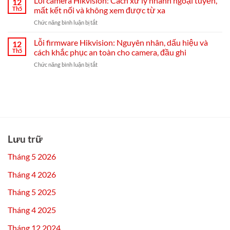
Lỗi camera Hikvision: Cách xử lý nhanh ngoại tuyến,
12
Hikvision
Hikvision
đặt
Th5
mất kết nối và không xem được từ xa
bị
Hik-
ở
Chức năng bình luận bị tắt
mất
Connect
Lỗi
mạng:
từ
camera
Lỗi firmware Hikvision: Nguyên nhân, dấu hiệu và
nguyên
12
A–
Hikvision:
nhân,
Th5
cách khắc phục an toàn cho camera, đầu ghi
Z
Cách
cách
ở
Chức năng bình luận bị tắt
xử
khắc
Lỗi
lý
phục
firmware
nhanh
từ
Hikvision:
ngoại
A-
Nguyên
tuyến,
Z
nhân,
mất
và
dấu
kết
mẹo
hiệu
nối
chống
và
và
Lưu trữ
tái
cách
không
diễn
khắc
xem
Tháng 5 2026
phục
được
an
từ
Tháng 4 2026
toàn
xa
cho
Tháng 5 2025
camera,
đầu
Tháng 4 2025
ghi
Tháng 12 2024