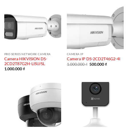
PRO SERIES NETWORK CAMERA
CAMERA IP
Camera HIKVISION DS-
Camera IP DS-2CD2T46G2-4I
2CD2T87G2H-LISU/SL
Giá
Giá
1.000.000
₫
500.000
₫
gốc
hiện
1.000.000
₫
là:
tại
1.000.000 ₫.
là:
500.000 ₫.