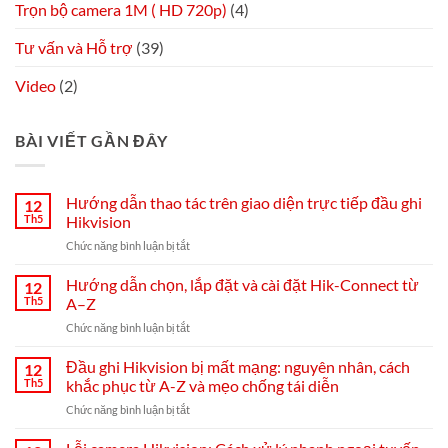
Trọn bộ camera 1M ( HD 720p)
(4)
Tư vấn và Hỗ trợ
(39)
Video
(2)
BÀI VIẾT GẦN ĐÂY
Hướng dẫn thao tác trên giao diện trực tiếp đầu ghi
12
Th5
Hikvision
ở
Chức năng bình luận bị tắt
Hướng
dẫn
Hướng dẫn chọn, lắp đặt và cài đặt Hik-Connect từ
12
thao
Th5
A–Z
tác
ở
Chức năng bình luận bị tắt
trên
Hướng
giao
dẫn
Đầu ghi Hikvision bị mất mạng: nguyên nhân, cách
diện
12
chọn,
trực
Th5
khắc phục từ A-Z và mẹo chống tái diễn
lắp
tiếp
ở
Chức năng bình luận bị tắt
đặt
đầu
Đầu
và
ghi
ghi
cài