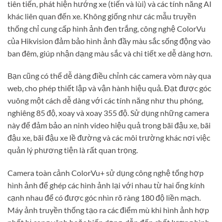
tiên tiến, phát hiện hướng xe (tiến và lùi) và các tính năng AI
khác liên quan đến xe. Không giống như các mẫu truyền
thống chỉ cung cấp hình ảnh đen trắng, công nghệ ColorVu
của Hikvision đảm bảo hình ảnh đầy màu sắc sống động vào
ban đêm, giúp nhận dạng màu sắc và chi tiết xe dễ dàng hơn.
Bạn cũng có thể dễ dàng điều chỉnh các camera vòm này qua
web, cho phép thiết lập và vận hành hiệu quả. Đạt được góc
vuông một cách dễ dàng với các tính năng như thu phóng,
nghiêng 85 độ, xoay và xoay 355 độ. Sử dụng những camera
này để đảm bảo an ninh video hiệu quả trong bãi đậu xe, bãi
đậu xe, bãi đậu xe lề đường và các môi trường khác nơi việc
quản lý phương tiện là rất quan trọng.
Camera toàn cảnh ColorVu+ sử dụng công nghệ tổng hợp
hình ảnh để ghép các hình ảnh lại với nhau từ hai ống kính
cạnh nhau để có được góc nhìn rõ ràng 180 độ liền mạch.
Máy ảnh truyền thống tạo ra các điểm mù khi hình ảnh hợp