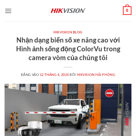
Bỏ
0
qua
nội
dung
HIKVISION BLOG
Nhận dạng biển số xe nâng cao với
Hình ảnh sống động ColorVu trong
camera vòm của chúng tôi
ĐĂNG VÀO
12 THÁNG 4, 2024
BỞI
HIKVISION HẢI PHÒNG