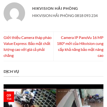
HIKVISION HẢI PHÒNG
HIKVISION HẢI PHÒNG 0818 093 234
Giới thiệu Camera tháp pháo
Camera IP PanoVu 16 MP
Value Express: Bảo mật chất
180° mới của Hikvision cung
lượng cao với giá cả phải
cấp khả năng bảo mật nâng
chăng
cao
DỊCH VỤ
09
Th4