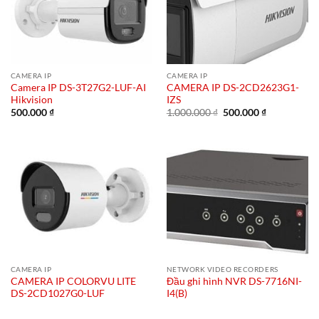
CAMERA IP
CAMERA IP
Camera IP DS-3T27G2-LUF-AI
CAMERA IP DS-2CD2623G1-
Hikvision
IZS
Giá
Giá
500.000
₫
1.000.000
₫
500.000
₫
gốc
hiện
là:
tại
1.000.000 ₫.
là:
500.000 ₫.
CAMERA IP
NETWORK VIDEO RECORDERS
CAMERA IP COLORVU LITE
Đầu ghi hình NVR DS-7716NI-
DS-2CD1027G0-LUF
I4(B)