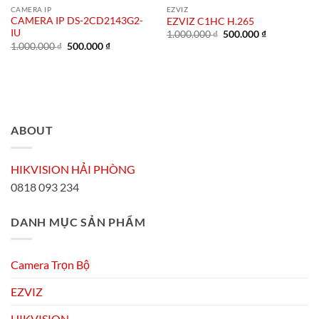
CAMERA IP
EZVIZ
CAMERA IP DS-2CD2143G2-
EZVIZ C1HC H.265
IU
Giá
Giá
1.000.000
₫
500.000
₫
gốc
hiện
Giá
Giá
1.000.000
₫
500.000
₫
là:
tại
gốc
hiện
1.000.000 ₫.
là:
là:
tại
500.000 ₫.
1.000.000 ₫.
là:
500.000 ₫.
ABOUT
HIKVISION HẢI PHÒNG
0818 093 234
DANH MỤC SẢN PHẨM
Camera Trọn Bộ
EZVIZ
HIKVISION