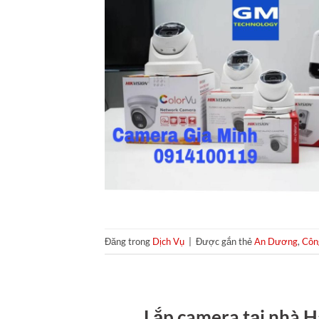
Đăng trong
Dịch Vụ
|
Được gắn thẻ
An Dương
,
Côn
Lắp camera tại nhà Hả