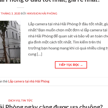
7 THÁNG 3, 2020
BỞI
HIKVISION HẢI PHÒNG
Lắp camera tại nhà Hải Phòng ở đâu tốt nhất, gi
nhất? Bạn muốn chọn một đơn vị lắp camera tại
nhà Hải Phòng để quan sát và bảo vệ an toàn ch
gia đình một cách tốt nhất. Tìm kiếm trên thị
trường bạn hoang mang khi có quá nhiều công t
cung […]
TIẾP TỤC ĐỌC
→
n thẻ
Lắp camera tại nhà Hải Phòng
DỊCH VỤ
,
TIN TỨC
Hải Phòng ngày càng được ưa chuộng?