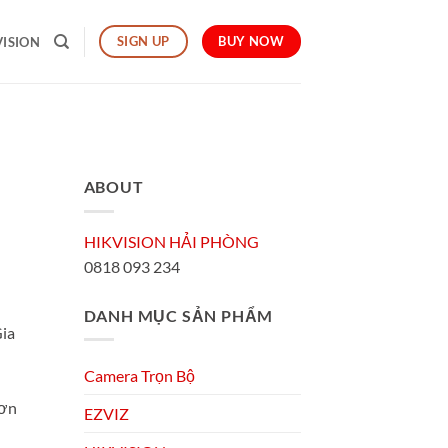
BUY NOW
SIGN UP
VISION
ABOUT
HIKVISION HẢI PHÒNG
0818 093 234
DANH MỤC SẢN PHẨM
Gia
Camera Trọn Bộ
hơn
EZVIZ