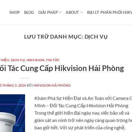
SHOP
BLOG
GIẢI PHÁP
ABOUT
ĐẠI LÝ PHÂN PHỐI HIK
LƯU TRỮ DANH MỤC:
DỊCH VỤ
THIỆU
,
DỊCH VỤ
,
HIKVISION
,
TIN TỨC
i Tác Cung Cấp Hikvision Hải Phòng
3 THÁNG 3, 2024
BỞI
HIKVISION HẢI PHÒNG
Khám Phá Sự Hiện Đại và An Toàn với Camera 
Minh – Đối Tác Cung Cấp Hikvision Hải Phòng
Trong thế giới hiện đại ngày nay, việc bảo vệ và
giám sát an ninh trở nên ngày càng quan trọng 
bao giờ hết. Với sự phát triển của công nghệ,