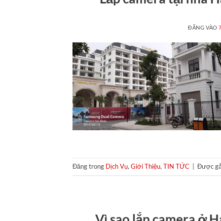
ĐĂNG VÀO
Đăng trong
Dịch Vụ
,
Giới Thiệu
,
TIN TỨC
|
Được gắ
Vì sao lắp camera ở 