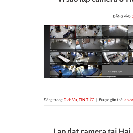
ĐĂNG VÀO
Đăng trong
Dịch Vụ
,
TIN TỨC
|
Được gắn thẻ
lap c
Lap dat camera tai Hai