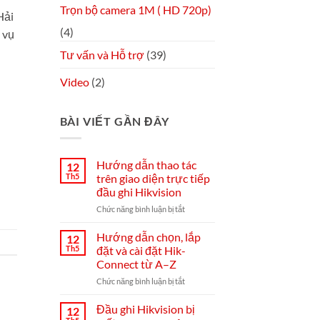
Trọn bộ camera 1M ( HD 720p)
Hải
(4)
 vụ
Tư vấn và Hỗ trợ
(39)
Video
(2)
BÀI VIẾT GẦN ĐÂY
Hướng dẫn thao tác
12
Th5
trên giao diện trực tiếp
đầu ghi Hikvision
ở
Chức năng bình luận bị tắt
Hướng
dẫn
Hướng dẫn chọn, lắp
12
thao
Th5
đặt và cài đặt Hik-
tác
Connect từ A–Z
trên
ở
Chức năng bình luận bị tắt
giao
Hướng
diện
dẫn
trực
Đầu ghi Hikvision bị
12
chọn,
tiếp