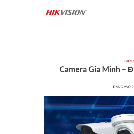
Bỏ
qua
nội
dung
GIỚI 
Camera Gia Minh – Đố
ĐĂNG VÀO
2