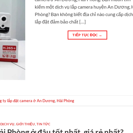
kiếm một dịch vụ lắp camera huyện An Dương, 
Phòng? Bạn không biết địa chỉ nào cung cấp dịch
lắp đặt đảm bảo chất […]
TIẾP TỤC ĐỌC
→
g ty lắp đặt camera ở An Dương
,
Hải Phòng
DỊCH VỤ
,
GIỚI THIỆU
,
TIN TỨC
i Phòng ở đâu tốt nhất, giá rẻ nhất?