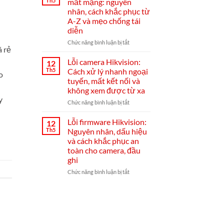
Th5
mất mạng: nguyên
lắp
đầu
nhân, cách khắc phục từ
đặt
ghi
A-Z và mẹo chống tái
và
Hikvision
diễn
cài
đặt
ở
Chức năng bình luận bị tắt
á rẻ
Hik-
Đầu
Connect
ghi
Lỗi camera Hikvision:
12
từ
Hikvision
Th5
Cách xử lý nhanh ngoại
o
A–
bị
tuyến, mất kết nối và
Z
mất
không xem được từ xa
mạng:
y
nguyên
ở
Chức năng bình luận bị tắt
nhân,
Lỗi
cách
camera
Lỗi firmware Hikvision:
12
khắc
Hikvision:
Th5
Nguyên nhân, dấu hiệu
phục
Cách
và cách khắc phục an
từ
xử
toàn cho camera, đầu
A-
lý
ghi
Z
nhanh
và
ngoại
ở
Chức năng bình luận bị tắt
mẹo
tuyến,
Lỗi
chống
mất
firmware
tái
kết
Hikvision:
diễn
nối
Nguyên
và
nhân,
không
dấu