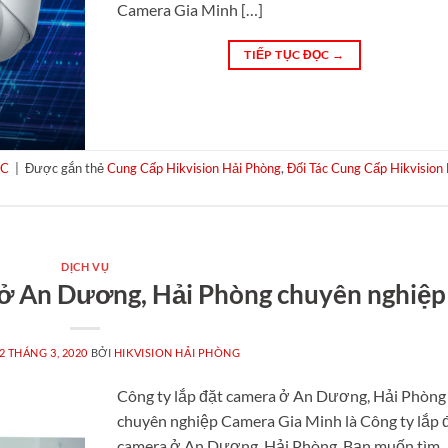
Camera Gia Minh […]
TIẾP TỤC ĐỌC
→
ỨC
|
Được gắn thẻ
Cung Cấp Hikvision Hải Phòng
,
Đối Tác Cung Cấp Hikvision
DỊCH VỤ
 ở An Dương, Hải Phòng chuyên nghiệp
2 THÁNG 3, 2020
BỞI
HIKVISION HẢI PHÒNG
Công ty lắp đặt camera ở An Dương, Hải Phòng
chuyên nghiệp Camera Gia Minh là Công ty lắp 
camera ở An Dương, Hải Phòng. Bạn muốn tìm