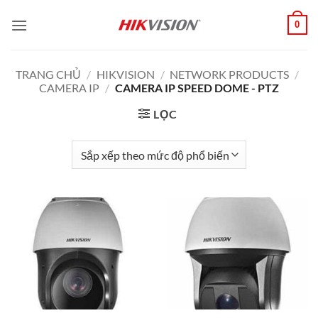
Bỏ
0
qua
nội
dung
TRANG CHỦ
/
HIKVISION
/
NETWORK PRODUCTS
/
CAMERA IP
/
CAMERA IP SPEED DOME - PTZ
LỌC