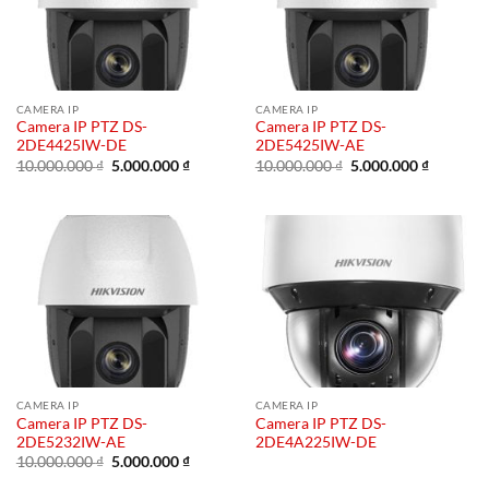
CAMERA IP
CAMERA IP
Camera IP PTZ DS-
Camera IP PTZ DS-
2DE4425IW-DE
2DE5425IW-AE
Giá
Giá
Giá
Giá
10.000.000
₫
5.000.000
₫
10.000.000
₫
5.000.000
₫
gốc
hiện
gốc
hiện
là:
tại
là:
tại
10.000.000 ₫.
là:
10.000.000 ₫.
là:
5.000.000 ₫.
5.000.00
CAMERA IP
CAMERA IP
Camera IP PTZ DS-
Camera IP PTZ DS-
2DE5232IW-AE
2DE4A225IW-DE
Giá
Giá
10.000.000
₫
5.000.000
₫
gốc
hiện