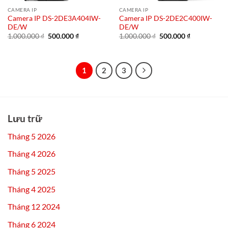
CAMERA IP
CAMERA IP
Camera IP DS-2DE3A404IW-
Camera IP DS-2DE2C400IW-
DE/W
DE/W
Giá
Giá
Giá
Giá
1.000.000
₫
500.000
₫
1.000.000
₫
500.000
₫
gốc
hiện
gốc
hiện
là:
tại
là:
tại
1.000.000 ₫.
là:
1.000.000 ₫.
là:
500.000 ₫.
500.000 ₫.
1
2
3
Lưu trữ
Tháng 5 2026
Tháng 4 2026
Tháng 5 2025
Tháng 4 2025
Tháng 12 2024
Tháng 6 2024