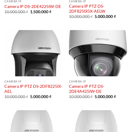
CAMERA IP
CAMERA IP
Camera IP PTZ DS-
Camera IP DS-2DE4225IW-DE
2DF8250I5X-AELW
Giá
Giá
10.000.000
₫
1.500.000
₫
gốc
hiện
Giá
Giá
10.000.000
₫
5.000.000
₫
là:
tại
gốc
hiện
10.000.000 ₫.
là:
là:
tại
1.500.000 ₫.
10.000.000 ₫.
là:
5.000.00
CAMERA IP
CAMERA IP
Camera IP PTZ DS-2DF8225IX-
Camera IP PTZ DS-
AEL
2DE4A425IW-DE
Giá
Giá
Giá
Giá
10.000.000
₫
5.000.000
₫
10.000.000
₫
5.000.000
₫
gốc
hiện
gốc
hiện
là:
tại
là:
tại
10.000.000 ₫.
là:
10.000.000 ₫.
là:
5.000.000 ₫.
5.000.00