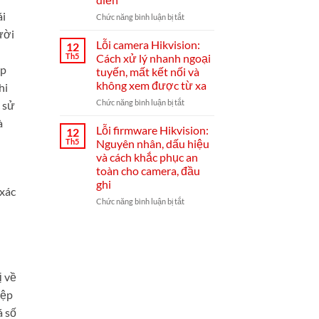
cài
ái
đặt
ở
Chức năng bình luận bị tắt
Hik-
Đầu
ười
Connect
ghi
Lỗi camera Hikvision:
12
từ
Hikvision
Th5
Cách xử lý nhanh ngoại
A–
bị
ép
tuyến, mất kết nối và
Z
mất
không xem được từ xa
hi
mạng:
nguyên
ở
Chức năng bình luận bị tắt
 sử
nhân,
Lỗi
à
cách
camera
Lỗi firmware Hikvision:
12
khắc
Hikvision:
Th5
Nguyên nhân, dấu hiệu
phục
Cách
và cách khắc phục an
từ
xử
toàn cho camera, đầu
A-
lý
ghi
Z
nhanh
xác
và
ngoại
ở
Chức năng bình luận bị tắt
mẹo
tuyến,
Lỗi
chống
mất
firmware
tái
kết
Hikvision:
diễn
nối
Nguyên
và
nhân,
không
dấu
ị về
xem
hiệu
iệp
được
và
từ
cách
á số