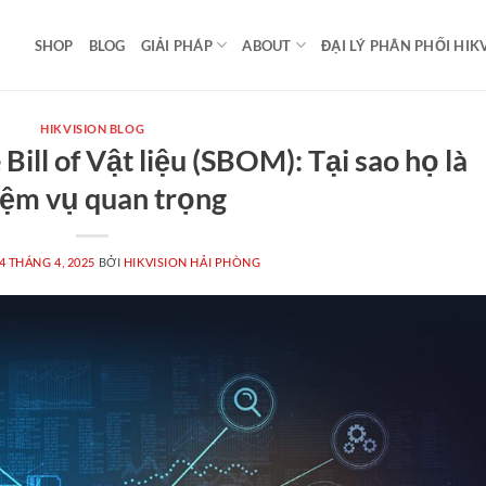
SHOP
BLOG
GIẢI PHÁP
ABOUT
ĐẠI LÝ PHÂN PHỐI HIK
HIKVISION BLOG
Bill of Vật liệu (SBOM): Tại sao họ là
iệm vụ quan trọng
4 THÁNG 4, 2025
BỞI
HIKVISION HẢI PHÒNG