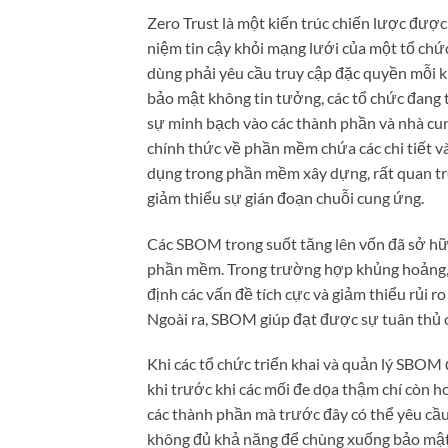
Zero Trust là một kiến ​​trúc chiến lược đượ
niệm tin cậy khỏi mạng lưới của một tổ chức
dùng phải yêu cầu truy cập đặc quyền mỗi k
bảo mật không tin tưởng, các tổ chức đang 
sự minh bạch vào các thành phần và nhà cu
chính thức về phần mềm chứa các chi tiết 
dụng trong phần mềm xây dựng, rất quan trọ
giảm thiểu sự gián đoạn chuỗi cung ứng.
Các SBOM trong suốt tăng lên vốn đã sở hữu 
phần mềm. Trong trường hợp khủng hoảng, 
định các vấn đề tích cực và giảm thiểu rủi ro
Ngoài ra, SBOM giúp đạt được sự tuân thủ c
Khi các tổ chức triển khai và quản lý SBOM 
khi trước khi các mối đe dọa thậm chí còn ho
các thành phần mà trước đây có thể yêu cầu
không đủ khả năng để chùng xuống bảo mật,