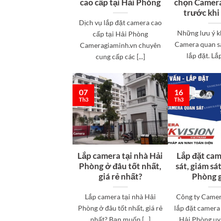
cao cấp tại Hải Phòng
chọn Camera
trước khi
Dịch vụ lắp đặt camera cao
Những lưu ý k
cấp tại Hải Phòng
Camera quan sá
Cameragiaminh.vn chuyên
lắp đặt. Lắp 
cung cấp các [...]
07
16
Th3
Th3
Lắp camera tại nhà Hải
Lắp đặt ca
Phòng ở đâu tốt nhất,
sát, giám sát
giá rẻ nhất?
Phòng g
Lắp camera tại nhà Hải
Công ty Camer
Phòng ở đâu tốt nhất, giá rẻ
lắp đặt camera 
nhất? Bạn muốn [...]
Hải Phòng,uy tí