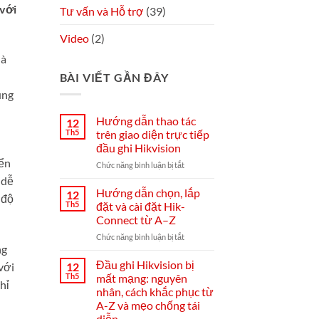
 với
Tư vấn và Hỗ trợ
(39)
Video
(2)
là
BÀI VIẾT GẦN ĐÂY
úng
Hướng dẫn thao tác
12
Th5
trên giao diện trực tiếp
đầu ghi Hikvision
iển
ở
Chức năng bình luận bị tắt
Hướng
 dễ
dẫn
Hướng dẫn chọn, lắp
12
 độ
thao
Th5
đặt và cài đặt Hik-
tác
Connect từ A–Z
trên
ở
Chức năng bình luận bị tắt
giao
ng
Hướng
diện
dẫn
trực
Đầu ghi Hikvision bị
với
12
chọn,
tiếp
Th5
mất mạng: nguyên
hỉ
lắp
đầu
nhân, cách khắc phục từ
đặt
ghi
A-Z và mẹo chống tái
và
Hikvision
diễn