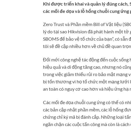
Khi được triển khai và quản lý đúng cách, 
các mối đe dọa và lỗ hổng chuỗi cung ứn
Zero Trust và Phần mềm Bill of Vật liệu (S
lý do tại sao Hikvision đã phát hành một t
SBOMS để bảo vệ tổ chức của bạn”, có sẵn để
tôi sẽ đề cập nhiều hơn về chủ đề quan trọn
Đổi mới công nghệ tác động đến cuộc sống h
hiệu quả và di động tăng cao, nhưng nó cũn
trong việc giảm thiểu rủi ro bảo mật mạng
bị tổn thương vì họ tổ chức một mạng lưới l
an toàn có nguy cơ cao hơn và hiệu ứng hạ 
Các mối đe dọa chuỗi cung ứng có thể có n
các bản cập nhật phần mềm, các lỗ hổng đ
chứng chỉ ký mã bị đánh cắp. Những loại tấ
ngăn chặn các cuộc tấn công mà còn là các