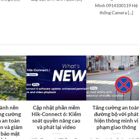
Minh 0914100119 Hệ
thống Camera [...]
hành nền
Cập nhật phần mềm
Tăng cường an toà
ăng cường
Hik-Connect 6: Kiểm
đường bộ với phát
à an toàn
soát quyền nâng cao
hiện thông minh vi
ên và giảm
và phát lại video
phạm giao thông
o bảo mật