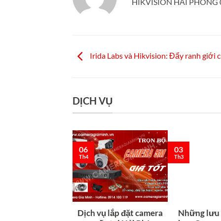
HIKVISION HẢI PHÒNG 0
Irida Labs và Hikvision: Đẩy ranh giới c
DỊCH VỤ
03
06
Th3
Th4
Dịch vụ lắp đặt camera
Những lưu 