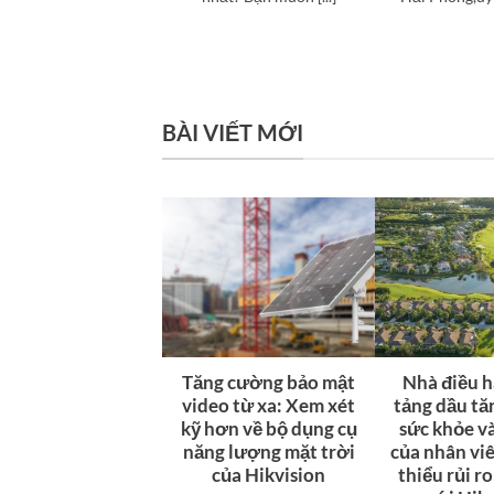
BÀI VIẾT MỚI
Tăng cường bảo mật
Nhà điều 
video từ xa: Xem xét
tảng dầu t
kỹ hơn về bộ dụng cụ
sức khỏe v
năng lượng mặt trời
của nhân vi
của Hikvision
thiểu rủi r