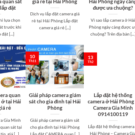
 quan sát
giá rẻ tại Hải Phòng
Hải Phòng ngày càn
 lắp đặt
được ưa chuộng?
Dịch vụ lắp đặt camera giá
hi lựa chọn
Vì sao lắp camera ở Hả
rẻ tại Hải Phòng Lắp đặt
t trước khi
Phòng ngày càng được ư
camera giá rẻ [...]
đặt [...]
chuộng? Trên địa bàn [...
10
13
Th11
Th2
mera quan
Giải pháp camera giám
Lắp đặt hệ thống
 ở tại Hải
sát cho gia đình tại Hải
camera ở Hải Phòng
iá rẻ
Phòng
Camera Gia Minh
0914100119
a Gia Minh
Giải pháp camera giám sát
Lắp đặt hệ thống camera
quan sát tại
cho gia đình tại Hải Phòng
Hải Phòng – Camera Gi
n, giá [...]
Lắp đặt CAMERA quan [...]