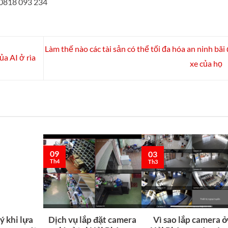
818 093 234
Làm thế nào các tài sản có thể tối đa hóa an ninh bãi
ủa AI ở rìa
xe của họ
09
03
Th4
Th3
ý khi lựa
Dịch vụ lắp đặt camera
Vì sao lắp camera 