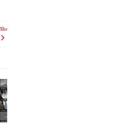
 đậu
ở