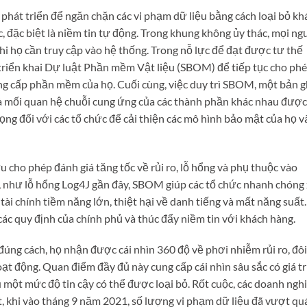
c phát triển để ngăn chặn các vi phạm dữ liệu bằng cách loại bỏ kh
, đặc biệt là niềm tin tự động. Trong khung không ủy thác, mọi ng
hi họ cần truy cập vào hệ thống. Trong nỗ lực để đạt được tư thế
triển khai Dự luật Phần mềm Vật liệu (SBOM) để tiếp tục cho ph
ng cấp phần mềm của họ. Cuối cùng, việc duy trì SBOM, một bản g
và mối quan hệ chuỗi cung ứng của các thành phần khác nhau được
ng đối với các tổ chức để cải thiện các mô hình bảo mật của họ v
cho phép đánh giá tăng tốc về rủi ro, lỗ hổng và phụ thuộc vào
như lỗ hổng Log4J gần đây, SBOM giúp các tổ chức nhanh chóng 
 tài chính tiềm năng lớn, thiệt hại về danh tiếng và mất năng suất.
ác quy định của chính phủ và thúc đẩy niềm tin với khách hàng.
đúng cách, họ nhận được cái nhìn 360 độ về phơi nhiễm rủi ro, đôi
ạt động. Quan điểm đầy đủ này cung cấp cái nhìn sâu sắc có giá tr
 một mức độ tin cậy có thể được loại bỏ. Rốt cuộc, các doanh ngh
 khi vào tháng 9 năm 2021, số lượng vi phạm dữ liệu đã vượt qu