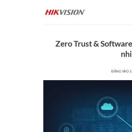
Bỏ
qua
nội
dung
Zero Trust & Software 
nh
ĐĂNG VÀO
1