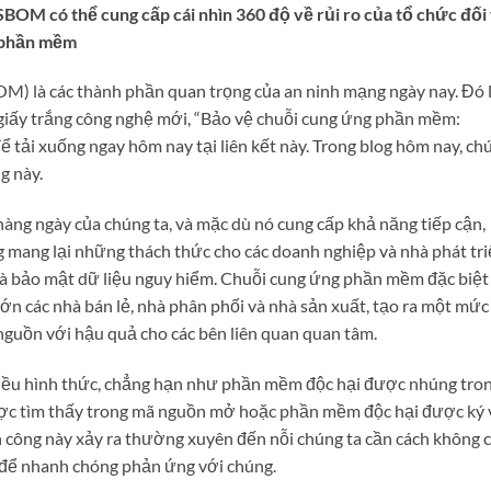
SBOM có thể cung cấp cái nhìn 360 độ về rủi ro của tổ chức đối
g phần mềm
BOM) là các thành phần quan trọng của an ninh mạng ngày nay. Đó 
ờ giấy trắng công nghệ mới, “Bảo vệ chuỗi cung ứng phần mềm:
 tải xuống ngay hôm nay tại liên kết này. Trong blog hôm nay, ch
g này.
àng ngày của chúng ta, và mặc dù nó cung cấp khả năng tiếp cận,
g mang lại những thách thức cho các doanh nghiệp và nhà phát tr
 và bảo mật dữ liệu nguy hiểm. Chuỗi cung ứng phần mềm đặc biệt
ớn các nhà bán lẻ, nhà phân phối và nhà sản xuất, tạo ra một mức
nguồn với hậu quả cho các bên liên quan quan tâm.
hiều hình thức, chẳng hạn như phần mềm độc hại được nhúng tro
ược tìm thấy trong mã nguồn mở hoặc phần mềm độc hại được ký 
n công này xảy ra thường xuyên đến nỗi chúng ta cần cách không c
h để nhanh chóng phản ứng với chúng.