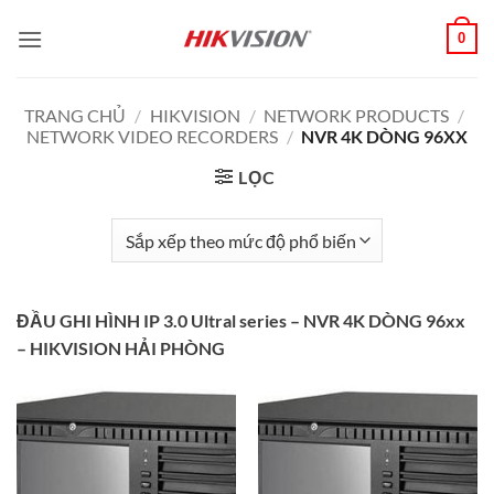
Bỏ
0
qua
nội
dung
TRANG CHỦ
/
HIKVISION
/
NETWORK PRODUCTS
/
NETWORK VIDEO RECORDERS
/
NVR 4K DÒNG 96XX
LỌC
ĐẦU GHI HÌNH IP 3.0 Ultral series – NVR 4K DÒNG 96xx
– HIKVISION HẢI PHÒNG