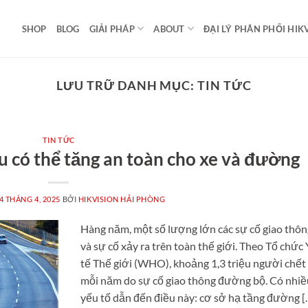
SHOP
BLOG
GIẢI PHÁP
ABOUT
ĐẠI LÝ PHÂN PHỐI HIK
LƯU TRỮ DANH MỤC:
TIN TỨC
TIN TỨC
u có thể tăng an toàn cho xe và đường
4 THÁNG 4, 2025
BỞI
HIKVISION HẢI PHÒNG
Hàng năm, một số lượng lớn các sự cố giao thô
và sự cố xảy ra trên toàn thế giới. Theo Tổ chức 
tế Thế giới (WHO), khoảng 1,3 triệu người chết
mỗi năm do sự cố giao thông đường bộ. Có nhiề
yếu tố dẫn đến điều này: cơ sở hạ tầng đường [