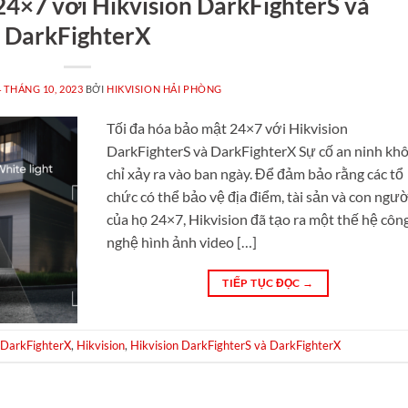
24×7 với Hikvision DarkFighterS và
DarkFighterX
4 THÁNG 10, 2023
BỞI
HIKVISION HẢI PHÒNG
Tối đa hóa bảo mật 24×7 với Hikvision
DarkFighterS và DarkFighterX Sự cố an ninh kh
chỉ xảy ra vào ban ngày. Để đảm bảo rằng các tổ
chức có thể bảo vệ địa điểm, tài sản và con ngườ
của họ 24×7, Hikvision đã tạo ra một thế hệ côn
nghệ hình ảnh video […]
TIẾP TỤC ĐỌC
→
DarkFighterX
,
Hikvision
,
Hikvision DarkFighterS và DarkFighterX