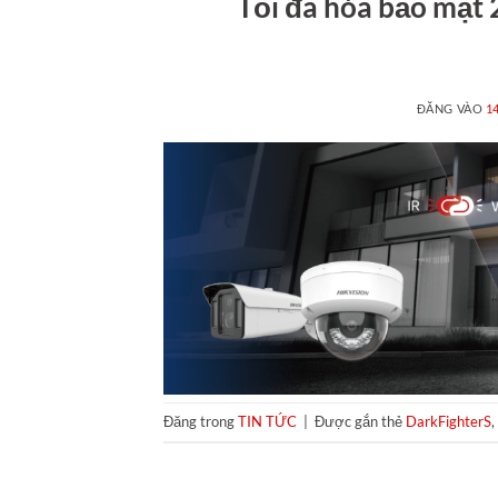
Tối đa hóa bảo mật 
ĐĂNG VÀO
1
Đăng trong
TIN TỨC
|
Được gắn thẻ
DarkFighterS
,