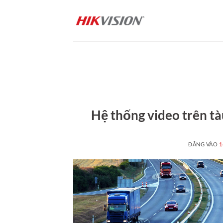
Bỏ
qua
nội
dung
Hệ thống video trên tà
ĐĂNG VÀO
1