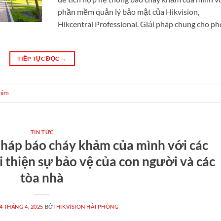
phần mềm quản lý bảo mật của Hikvision,
Hikcentral Professional. Giải pháp chung cho p
TIẾP TỤC ĐỌC
→
nim
TIN TỨC
 pháp báo cháy khảm của mình với các
ải thiện sự bảo vệ của con người và các
tòa nhà
4 THÁNG 4, 2025
BỞI
HIKVISION HẢI PHÒNG