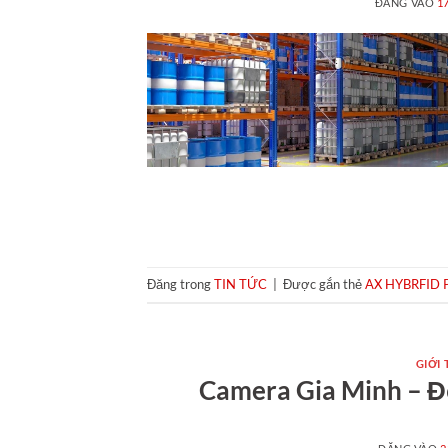
ĐĂNG VÀO
1
Đăng trong
TIN TỨC
|
Được gắn thẻ
AX HYBRFID 
GIỚI 
Camera Gia Minh – Đố