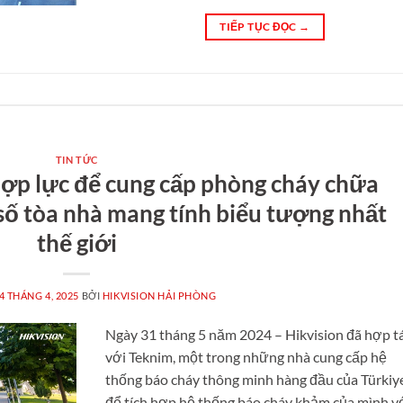
TIẾP TỤC ĐỌC
→
TIN TỨC
hợp lực để cung cấp phòng cháy chữa
số tòa nhà mang tính biểu tượng nhất
thế giới
4 THÁNG 4, 2025
BỞI
HIKVISION HẢI PHÒNG
Ngày 31 tháng 5 năm 2024 – Hikvision đã hợp t
với Teknim, một trong những nhà cung cấp hệ
thống báo cháy thông minh hàng đầu của Türkiy
để tích hợp hệ thống báo cháy khảm của mình v