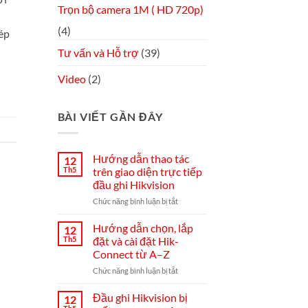
Trọn bộ camera 1M ( HD 720p)
(4)
hép
Tư vấn và Hỗ trợ
(39)
Video
(2)
BÀI VIẾT GẦN ĐÂY
Hướng dẫn thao tác
12
Th5
trên giao diện trực tiếp
đầu ghi Hikvision
ở
Chức năng bình luận bị tắt
Hướng
dẫn
Hướng dẫn chọn, lắp
12
thao
Th5
đặt và cài đặt Hik-
tác
Connect từ A–Z
trên
ở
Chức năng bình luận bị tắt
giao
Hướng
diện
dẫn
trực
Đầu ghi Hikvision bị
12
chọn,
tiếp