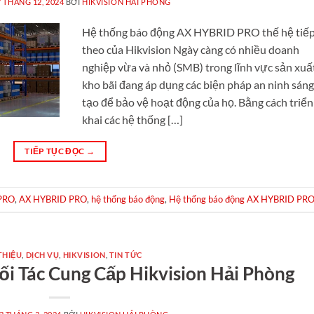
7 THÁNG 12, 2024
BỞI
HIKVISION HẢI PHÒNG
Hệ thống báo động AX HYBRID PRO thế hệ tiế
theo của Hikvision Ngày càng có nhiều doanh
nghiệp vừa và nhỏ (SMB) trong lĩnh vực sản xuấ
kho bãi đang áp dụng các biện pháp an ninh sán
tạo để bảo vệ hoạt động của họ. Bằng cách triển
khai các hệ thống […]
TIẾP TỤC ĐỌC
→
PRO
,
AX HYBRID PRO
,
hệ thống báo động
,
Hệ thống báo động AX HYBRID PR
THIỆU
,
DỊCH VỤ
,
HIKVISION
,
TIN TỨC
i Tác Cung Cấp Hikvision Hải Phòng