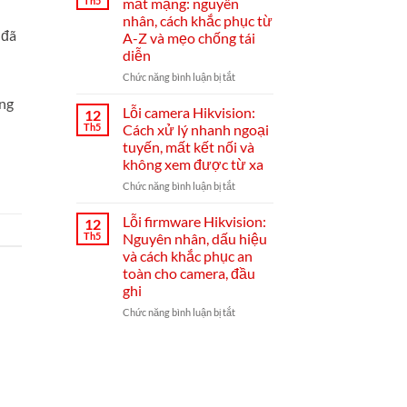
Th5
mất mạng: nguyên
lắp
đầu
nhân, cách khắc phục từ
đặt
ghi
 đã
A-Z và mẹo chống tái
và
Hikvision
diễn
cài
đặt
ở
Chức năng bình luận bị tắt
Hik-
Đầu
ảng
Connect
ghi
Lỗi camera Hikvision:
12
từ
Hikvision
Th5
Cách xử lý nhanh ngoại
A–
bị
tuyến, mất kết nối và
Z
mất
không xem được từ xa
mạng:
nguyên
ở
Chức năng bình luận bị tắt
nhân,
Lỗi
cách
camera
Lỗi firmware Hikvision:
12
khắc
Hikvision:
Th5
Nguyên nhân, dấu hiệu
phục
Cách
và cách khắc phục an
từ
xử
toàn cho camera, đầu
A-
lý
ghi
Z
nhanh
và
ngoại
ở
Chức năng bình luận bị tắt
mẹo
tuyến,
Lỗi
chống
mất
firmware
tái
kết
Hikvision:
diễn
nối
Nguyên
và
nhân,
không
dấu