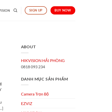
BUY NOW
SIGN UP
VISION
ABOUT
HIKVISION HẢI PHÒNG
0818 093 234
DANH MỤC SẢN PHẨM
ng
Y
Camera Trọn Bộ
u
EZVIZ
…]