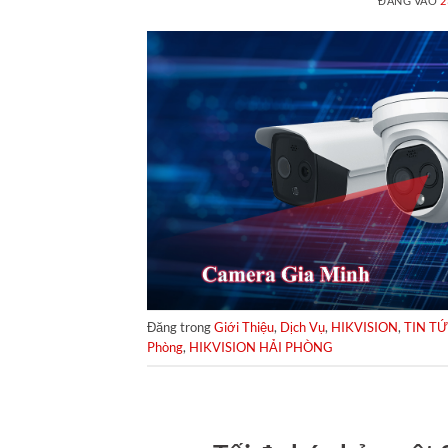
ĐĂNG VÀO
2
Đăng trong
Giới Thiệu
,
Dịch Vụ
,
HIKVISION
,
TIN T
Phòng
,
HIKVISION HẢI PHÒNG