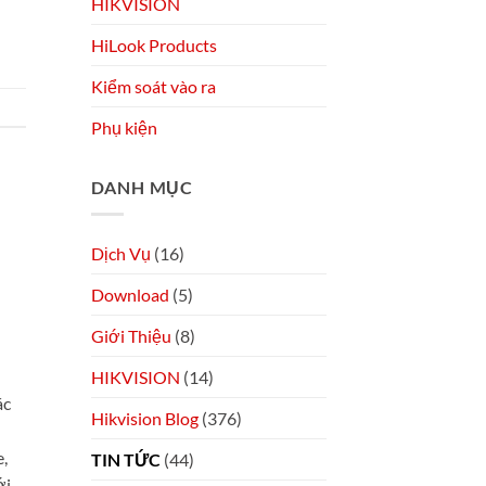
HIKVISION
HiLook Products
Kiểm soát vào ra
Phụ kiện
DANH MỤC
Dịch Vụ
(16)
Download
(5)
Giới Thiệu
(8)
HIKVISION
(14)
ác
Hikvision Blog
(376)
e,
TIN TỨC
(44)
ới