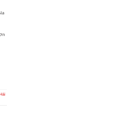
Gia
hơn
 Hải