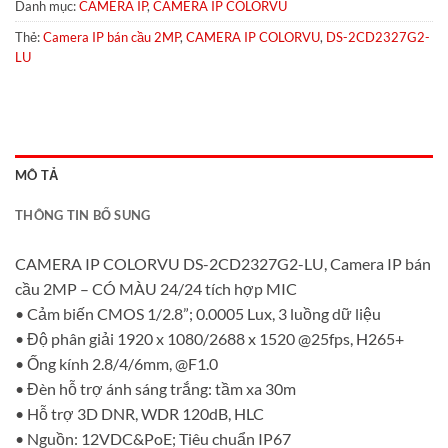
Danh mục:
CAMERA IP
,
CAMERA IP COLORVU
Thẻ:
Camera IP bán cầu 2MP
,
CAMERA IP COLORVU
,
DS-2CD2327G2-
LU
MÔ TẢ
THÔNG TIN BỔ SUNG
CAMERA IP COLORVU DS-2CD2327G2-LU, Camera IP bán
cầu 2MP – CÓ MÀU 24/24 tích hợp MIC
• Cảm biến CMOS 1/2.8”; 0.0005 Lux, 3 luồng dữ liệu
• Độ phân giải 1920 x 1080/2688 x 1520 @25fps, H265+
• Ống kính 2.8/4/6mm, @F1.0
• Đèn hỗ trợ ánh sáng trắng: tầm xa 30m
• Hỗ trợ 3D DNR, WDR 120dB, HLC
• Nguồn: 12VDC&PoE; Tiêu chuẩn IP67