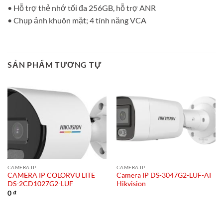
• Hỗ trợ thẻ nhớ tối đa 256GB, hỗ trợ ANR
• Chụp ảnh khuôn mặt; 4 tính năng VCA
SẢN PHẨM TƯƠNG TỰ
CAMERA IP
CAMERA IP
CAMERA IP COLORVU LITE
Camera IP DS-3047G2-LUF-AI
DS-2CD1027G2-LUF
Hikvision
0
₫