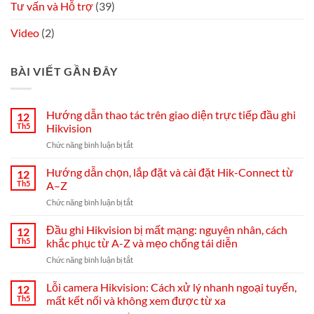
Tư vấn và Hỗ trợ
(39)
Video
(2)
BÀI VIẾT GẦN ĐÂY
Hướng dẫn thao tác trên giao diện trực tiếp đầu ghi
12
Th5
Hikvision
ở
Chức năng bình luận bị tắt
Hướng
dẫn
Hướng dẫn chọn, lắp đặt và cài đặt Hik-Connect từ
12
thao
Th5
A–Z
tác
ở
Chức năng bình luận bị tắt
trên
Hướng
giao
dẫn
Đầu ghi Hikvision bị mất mạng: nguyên nhân, cách
diện
12
chọn,
trực
Th5
khắc phục từ A-Z và mẹo chống tái diễn
lắp
tiếp
ở
Chức năng bình luận bị tắt
đặt
đầu
Đầu
và
ghi
ghi
Lỗi camera Hikvision: Cách xử lý nhanh ngoại tuyến,
cài
12
Hikvision
Hikvision
đặt
Th5
mất kết nối và không xem được từ xa
bị
Hik-