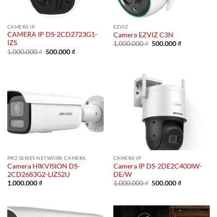
CAMERA IP
EZVIZ
CAMERA IP DS-2CD2723G1-
Camera EZVIZ C3N
IZS
Giá
Giá
1.000.000
₫
500.000
₫
gốc
hiện
Giá
Giá
1.000.000
₫
500.000
₫
là:
tại
gốc
hiện
1.000.000 ₫.
là:
là:
tại
500.000 ₫.
1.000.000 ₫.
là:
500.000 ₫.
PRO SERIES NETWORK CAMERA
CAMERA IP
Camera HIKVISION DS-
Camera IP DS-2DE2C400IW-
2CD2683G2-LIZS2U
DE/W
Giá
Giá
1.000.000
₫
1.000.000
₫
500.000
₫
gốc
hiện
là:
tại
1.000.000 ₫.
là:
500.000 ₫.