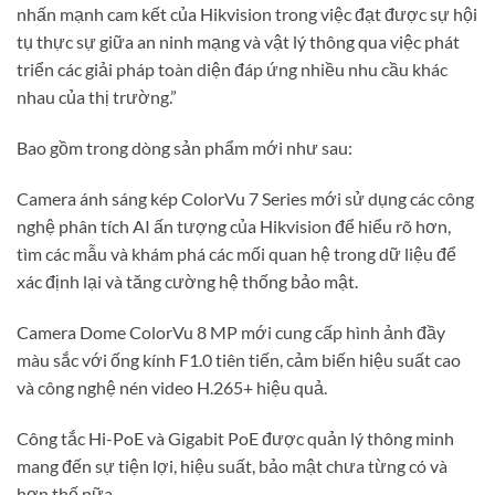
nhấn mạnh cam kết của Hikvision trong việc đạt được sự hội
tụ thực sự giữa an ninh mạng và vật lý thông qua việc phát
triển các giải pháp toàn diện đáp ứng nhiều nhu cầu khác
nhau của thị trường.”
Bao gồm trong dòng sản phẩm mới như sau:
Camera ánh sáng kép ColorVu 7 Series mới sử dụng các công
nghệ phân tích AI ấn tượng của Hikvision để hiểu rõ hơn,
tìm các mẫu và khám phá các mối quan hệ trong dữ liệu để
xác định lại và tăng cường hệ thống bảo mật.
Camera Dome ColorVu 8 MP mới cung cấp hình ảnh đầy
màu sắc với ống kính F1.0 tiên tiến, cảm biến hiệu suất cao
và công nghệ nén video H.265+ hiệu quả.
Công tắc Hi-PoE và Gigabit PoE được quản lý thông minh
mang đến sự tiện lợi, hiệu suất, bảo mật chưa từng có và
hơn thế nữa.