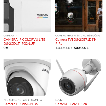
CAMERA IP
CAMERA PHÁT HIỆN CHUYỂN ĐỘNG
CAMERA IP COLORVU LITE
Camera TVI DS-2CE71D8T-
DS-2CD1T47G2-LUF
PIRL
Giá
Giá
0
₫
1.000.000
₫
500.000
₫
gốc
hiện
là:
tại
1.000.000 ₫.
là:
500.000 ₫.
PRO SERIES NETWORK CAMERA
EZVIZ
Camera HIKVISION DS-
Camera EZVIZ H3 2K