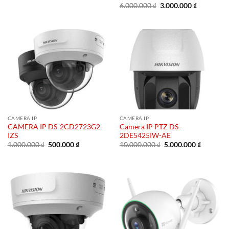
là:
tại
Giá
Giá
6.000.000
₫
3.000.000
₫
1.000.000 ₫.
là:
gốc
hiện
150.000 ₫.
là:
tại
6.000.000 ₫.
là:
3.000.000 
CAMERA IP
CAMERA IP
CAMERA IP DS-2CD2723G2-
Camera IP PTZ DS-
IZS
2DE5425IW-AE
Giá
Giá
Giá
Giá
1.000.000
₫
500.000
₫
10.000.000
₫
5.000.000
₫
gốc
hiện
gốc
hiện
là:
tại
là:
tại
1.000.000 ₫.
là:
10.000.000 ₫.
là:
500.000 ₫.
5.000.00