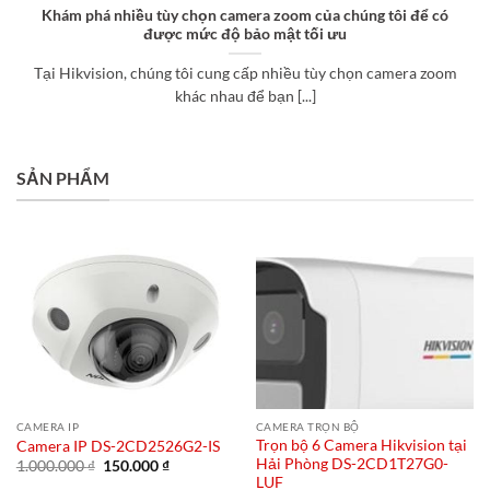
Khám phá nhiều tùy chọn camera zoom của chúng tôi để có
được mức độ bảo mật tối ưu
Tại Hikvision, chúng tôi cung cấp nhiều tùy chọn camera zoom
khác nhau để bạn [...]
SẢN PHẨM
CAMERA IP
CAMERA TRỌN BỘ
Trọn bộ 6 Camera Hikvision tại
Camera IP DS-2CD2526G2-IS
Hải Phòng DS-2CD1T27G0-
Giá
Giá
1.000.000
₫
150.000
₫
gốc
hiện
LUF