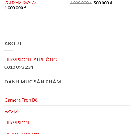
2CD2H23G2-IZS
Giá
Giá
1.000.000
₫
500.000
₫
gốc
hiện
1.000.000
₫
là:
tại
1.000.000 ₫.
là:
500.000 ₫.
ABOUT
HIKVISION HẢI PHÒNG
0818 093 234
DANH MỤC SẢN PHẨM
Camera Trọn Bộ
EZVIZ
HIKVISION
HiLook Products