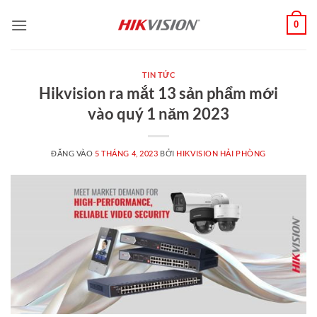
Bỏ
0
qua
nội
dung
TIN TỨC
Hikvision ra mắt 13 sản phẩm mới
vào quý 1 năm 2023
ĐĂNG VÀO
5 THÁNG 4, 2023
BỞI
HIKVISION HẢI PHÒNG