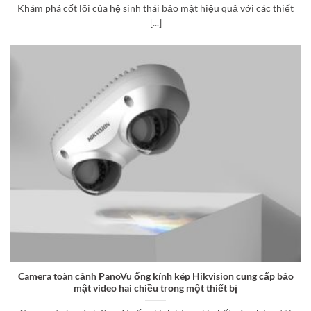
Khám phá cốt lõi của hệ sinh thái bảo mật hiệu quả với các thiết
[...]
Camera toàn cảnh PanoVu ống kính kép Hikvision cung cấp bảo
mật video hai chiều trong một thiết bị