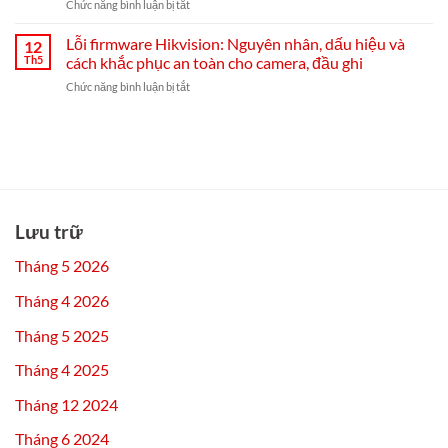
ở
Chức năng bình luận bị tắt
mất
Connect
Lỗi
mạng:
từ
camera
Lỗi firmware Hikvision: Nguyên nhân, dấu hiệu và
nguyên
12
A–
Hikvision:
nhân,
Th5
cách khắc phục an toàn cho camera, đầu ghi
Z
Cách
cách
ở
Chức năng bình luận bị tắt
xử
khắc
Lỗi
lý
phục
firmware
nhanh
từ
Hikvision:
ngoại
A-
Nguyên
tuyến,
Z
nhân,
mất
và
dấu
kết
mẹo
hiệu
nối
chống
và
và
Lưu trữ
tái
cách
không
diễn
khắc
xem
Tháng 5 2026
phục
được
an
từ
Tháng 4 2026
toàn
xa
cho
Tháng 5 2025
camera,
đầu
Tháng 4 2025
ghi
Tháng 12 2024
Tháng 6 2024