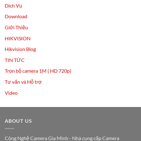
Dịch Vụ
Download
Giới Thiệu
HIKVISION
Hikvision Blog
TIN TỨC
Trọn bộ camera 1M ( HD 720p)
Tư vấn và Hỗ trợ
Video
ABOUT US
Công Nghệ Camera Gia Minh - Nhà cung cấp Camera