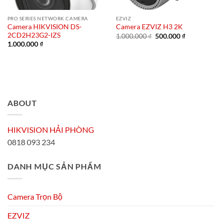
PRO SERIES NETWORK CAMERA
EZVIZ
Camera HIKVISION DS-
Camera EZVIZ H3 2K
2CD2H23G2-IZS
Giá
Giá
1.000.000
₫
500.000
₫
gốc
hiện
1.000.000
₫
là:
tại
1.000.000 ₫.
là:
500.000 ₫.
ABOUT
HIKVISION HẢI PHÒNG
0818 093 234
DANH MỤC SẢN PHẨM
Camera Trọn Bộ
EZVIZ