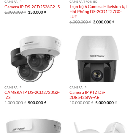
CAMERA IP
CAMERA TRỌN BỘ
Trọn bộ 6 Camera Hikvision tại
Camera IP DS-2CD2526G2-IS
Hải Phòng DS-2CD1T27G0-
Giá
Giá
1.000.000
₫
150.000
₫
gốc
hiện
LUF
là:
tại
Giá
Giá
6.000.000
₫
3.000.000
₫
1.000.000 ₫.
là:
gốc
hiện
150.000 ₫.
là:
tại
6.000.000 ₫.
là:
3.000.000 
CAMERA IP
CAMERA IP
CAMERA IP DS-2CD2723G2-
Camera IP PTZ DS-
IZS
2DE5425IW-AE
Giá
Giá
Giá
Giá
1.000.000
₫
500.000
₫
10.000.000
₫
5.000.000
₫
gốc
hiện
gốc
hiện
là:
tại
là:
tại
1.000.000 ₫.
là:
10.000.000 ₫.
là:
500.000 ₫.
5.000.00