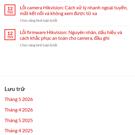
Đầu
và
ghi
ghi
Lỗi camera Hikvision: Cách xử lý nhanh ngoại tuyến,
cài
12
Hikvision
Hikvision
đặt
Th5
mất kết nối và không xem được từ xa
bị
Hik-
ở
Chức năng bình luận bị tắt
mất
Connect
Lỗi
mạng:
từ
camera
Lỗi firmware Hikvision: Nguyên nhân, dấu hiệu và
nguyên
12
A–
Hikvision:
nhân,
Th5
cách khắc phục an toàn cho camera, đầu ghi
Z
Cách
cách
ở
Chức năng bình luận bị tắt
xử
khắc
Lỗi
lý
phục
firmware
nhanh
từ
Hikvision:
ngoại
A-
Nguyên
tuyến,
Z
nhân,
mất
và
dấu
kết
mẹo
hiệu
nối
chống
và
và
Lưu trữ
tái
cách
không
diễn
khắc
xem
Tháng 5 2026
phục
được
an
từ
Tháng 4 2026
toàn
xa
cho
Tháng 5 2025
camera,
đầu
Tháng 4 2025
ghi