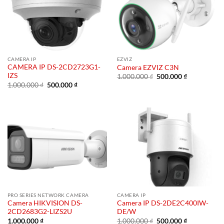
CAMERA IP
EZVIZ
CAMERA IP DS-2CD2723G1-
Camera EZVIZ C3N
IZS
Giá
Giá
1.000.000
₫
500.000
₫
gốc
hiện
Giá
Giá
1.000.000
₫
500.000
₫
là:
tại
gốc
hiện
1.000.000 ₫.
là:
là:
tại
500.000 ₫.
1.000.000 ₫.
là:
500.000 ₫.
PRO SERIES NETWORK CAMERA
CAMERA IP
Camera HIKVISION DS-
Camera IP DS-2DE2C400IW-
2CD2683G2-LIZS2U
DE/W
Giá
Giá
1.000.000
₫
1.000.000
₫
500.000
₫