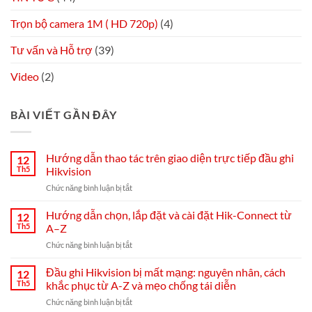
Trọn bộ camera 1M ( HD 720p)
(4)
Tư vấn và Hỗ trợ
(39)
Video
(2)
BÀI VIẾT GẦN ĐÂY
Hướng dẫn thao tác trên giao diện trực tiếp đầu ghi
12
Th5
Hikvision
ở
Chức năng bình luận bị tắt
Hướng
dẫn
Hướng dẫn chọn, lắp đặt và cài đặt Hik-Connect từ
12
thao
Th5
A–Z
tác
ở
Chức năng bình luận bị tắt
trên
Hướng
giao
dẫn
Đầu ghi Hikvision bị mất mạng: nguyên nhân, cách
diện
12
chọn,
trực
Th5
khắc phục từ A-Z và mẹo chống tái diễn
lắp
tiếp
ở
Chức năng bình luận bị tắt
đặt
đầu