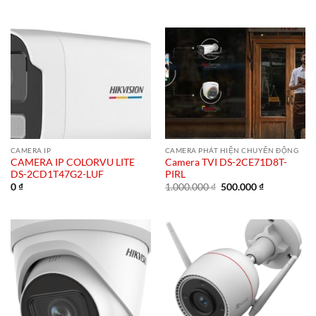
gốc
hiện
là:
tại
1.000.000 ₫.
là:
500.000 ₫.
CAMERA IP
CAMERA PHÁT HIỆN CHUYỂN ĐỘNG
CAMERA IP COLORVU LITE
Camera TVI DS-2CE71D8T-
DS-2CD1T47G2-LUF
PIRL
Giá
Giá
0
₫
1.000.000
₫
500.000
₫
gốc
hiện
là:
tại
1.000.000 ₫.
là:
500.000 ₫.