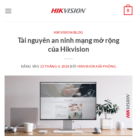
Bỏ
0
qua
nội
dung
HIKVISION BLOG
Tài nguyên an ninh mạng mở rộng
của Hikvision
ĐĂNG VÀO
13 THÁNG 4, 2024
BỞI
HIKVISION HẢI PHÒNG