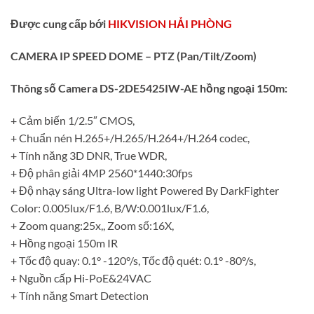
Được cung cấp bới
HIKVISION HẢI PHÒNG
CAMERA IP SPEED DOME – PTZ (Pan/Tilt/Zoom)
Thông số Camera DS-2DE5425IW-AE hồng ngoại 150m:
+ Cảm biến 1/2.5″ CMOS,
+ Chuẩn nén H.265+/H.265/H.264+/H.264 codec,
+ Tính năng 3D DNR, True WDR,
+ Độ phân giải 4MP 2560*1440:30fps
+ Độ nhạy sáng Ultra-low light Powered By DarkFighter
Color: 0.005lux/F1.6, B/W:0.001lux/F1.6,
+ Zoom quang:25x,, Zoom số:16X,
+ Hồng ngoại 150m IR
+ Tốc độ quay: 0.1° -120°/s, Tốc độ quét: 0.1° -80°/s,
+ Nguồn cấp Hi-PoE&24VAC
+ Tính năng Smart Detection