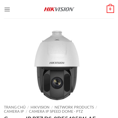
Bỏ
0
qua
nội
dung
TRANG CHỦ
/
HIKVISION
/
NETWORK PRODUCTS
/
CAMERA IP
/
CAMERA IP SPEED DOME - PTZ