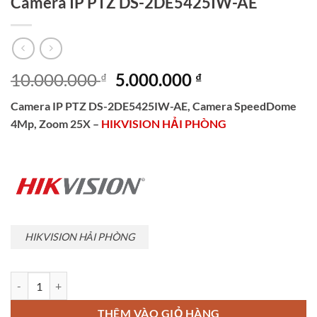
Camera IP PTZ DS-2DE5425IW-AE
Giá
Giá
10.000.000
5.000.000
₫
₫
gốc
hiện
Camera IP PTZ DS-2DE5425IW-AE, Camera SpeedDome
là:
tại
4Mp, Zoom 25X –
HIKVISION HẢI PHÒNG
10.000.000 ₫.
là:
5.000.000 ₫.
HIKVISION HẢI PHÒNG
Camera IP PTZ DS-2DE5425IW-AE số lượng
THÊM VÀO GIỎ HÀNG