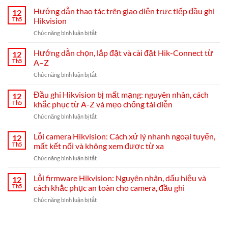
Hướng dẫn thao tác trên giao diện trực tiếp đầu ghi
12
Th5
Hikvision
ở
Chức năng bình luận bị tắt
Hướng
dẫn
Hướng dẫn chọn, lắp đặt và cài đặt Hik-Connect từ
12
thao
Th5
A–Z
tác
ở
Chức năng bình luận bị tắt
trên
Hướng
giao
dẫn
Đầu ghi Hikvision bị mất mạng: nguyên nhân, cách
diện
12
chọn,
trực
Th5
khắc phục từ A-Z và mẹo chống tái diễn
lắp
tiếp
ở
Chức năng bình luận bị tắt
đặt
đầu
Đầu
và
ghi
ghi
Lỗi camera Hikvision: Cách xử lý nhanh ngoại tuyến,
cài
12
Hikvision
Hikvision
đặt
Th5
mất kết nối và không xem được từ xa
bị
Hik-
ở
Chức năng bình luận bị tắt
mất
Connect
Lỗi
mạng:
từ
camera
Lỗi firmware Hikvision: Nguyên nhân, dấu hiệu và
nguyên
12
A–
Hikvision:
nhân,
Th5
cách khắc phục an toàn cho camera, đầu ghi
Z
Cách
cách
ở
Chức năng bình luận bị tắt
xử
khắc
Lỗi
lý
phục
firmware
nhanh
từ
Hikvision:
ngoại