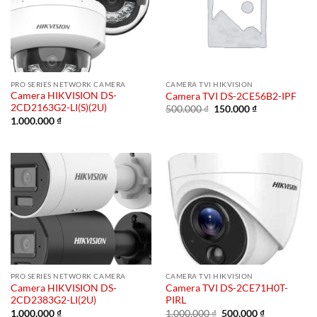
PRO SERIES NETWORK CAMERA
CAMERA TVI HIKVISION
Camera HIKVISION DS-
Camera TVI DS-2CE56B2-IPF
2CD2163G2-LI(S)(2U)
Giá
Giá
500.000
₫
150.000
₫
gốc
hiện
1.000.000
₫
là:
tại
500.000 ₫.
là:
150.000 ₫.
PRO SERIES NETWORK CAMERA
CAMERA TVI HIKVISION
Camera HIKVISION DS-
Camera TVI DS-2CE71H0T-
2CD2383G2-LI(2U)
PIRL
Giá
Giá
1.000.000
₫
1.000.000
₫
500.000
₫