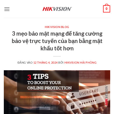
Bỏ
0
qua
nội
dung
HIKVISION BLOG
3 mẹo bảo mật mạng để tăng cường
bảo vệ trực tuyến của bạn bằng mật
khẩu tốt hơn
ĐĂNG VÀO
12 THÁNG 4, 2024
BỞI
HIKVISION HẢI PHÒNG