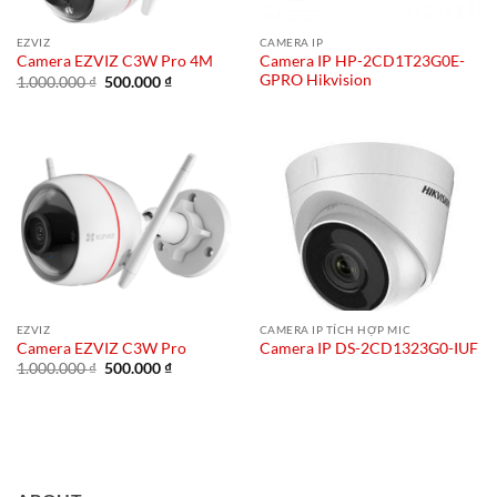
EZVIZ
CAMERA IP
Camera IP HP-2CD1T23G0E-
Camera EZVIZ C3W Pro 4M
GPRO Hikvision
Giá
Giá
1.000.000
₫
500.000
₫
gốc
hiện
là:
tại
1.000.000 ₫.
là:
500.000 ₫.
EZVIZ
CAMERA IP TÍCH HỢP MIC
Camera EZVIZ C3W Pro
Camera IP DS-2CD1323G0-IUF
Giá
Giá
1.000.000
₫
500.000
₫
gốc
hiện
là:
tại
1.000.000 ₫.
là:
500.000 ₫.