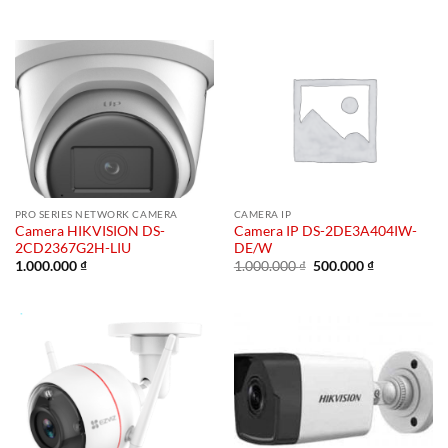
gốc
hiện
là:
tại
1.000.000 ₫.
là:
500.000 ₫.
PRO SERIES NETWORK CAMERA
CAMERA IP
Camera HIKVISION DS-
Camera IP DS-2DE3A404IW-
2CD2367G2H-LIU
DE/W
Giá
Giá
1.000.000
₫
1.000.000
₫
500.000
₫
gốc
hiện
là:
tại
1.000.000 ₫.
là:
500.000 ₫.