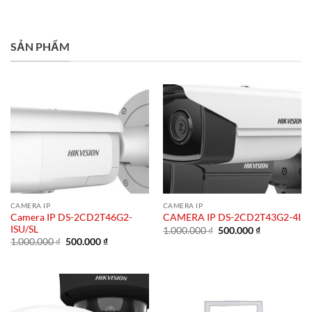
SẢN PHẨM
CAMERA IP
CAMERA IP
Camera IP DS-2CD2T46G2-
CAMERA IP DS-2CD2T43G2-4I
ISU/SL
Giá
Giá
1.000.000
₫
500.000
₫
gốc
hiện
Giá
Giá
1.000.000
₫
500.000
₫
là:
tại
gốc
hiện
1.000.000 ₫.
là:
là:
tại
500.000 ₫.
1.000.000 ₫.
là:
500.000 ₫.