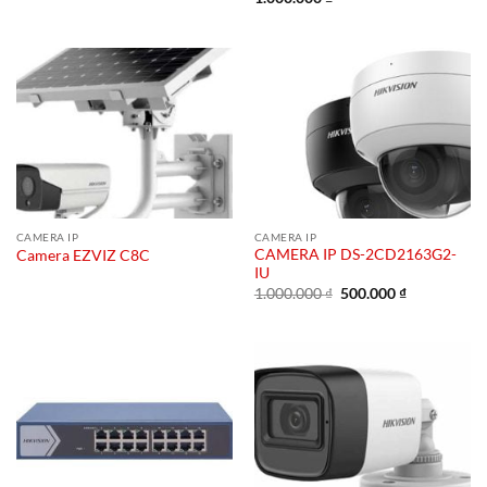
CAMERA IP
CAMERA IP
CAMERA IP DS-2CD2163G2-
Camera EZVIZ C8C
IU
Giá
Giá
1.000.000
₫
500.000
₫
gốc
hiện
là:
tại
1.000.000 ₫.
là:
500.000 ₫.