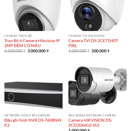
CAMERA TRỌN BỘ
CAMERA TVI HIKVISION
Trọn Bộ 6 Camera Hikvision IP
Camera TVI DS-2CE71H0T-
2MP ĐÊM CÓ MÀU
PIRL
Giá
Giá
Giá
Giá
6.500.000
₫
3.000.000
₫
1.000.000
₫
500.000
₫
gốc
hiện
gốc
hiện
là:
tại
là:
tại
6.500.000 ₫.
là:
1.000.000 ₫.
là:
3.000.000 ₫.
500.000 ₫.
NETWORK VIDEO RECORDERS
PRO SERIES NETWORK CAMERA
Đầu ghi hình NVR DS-7608NXI-
Camera HIKVISION DS-
K2
2CD2066G2-I(U)
1.000.000
₫