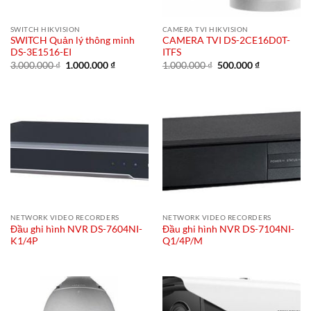
SWITCH HIKVISION
CAMERA TVI HIKVISION
SWITCH Quản lý thông minh
CAMERA TVI DS-2CE16D0T-
DS-3E1516-EI
ITFS
Giá
Giá
Giá
Giá
3.000.000
₫
1.000.000
₫
1.000.000
₫
500.000
₫
gốc
hiện
gốc
hiện
là:
tại
là:
tại
3.000.000 ₫.
là:
1.000.000 ₫.
là:
1.000.000 ₫.
500.000 ₫.
NETWORK VIDEO RECORDERS
NETWORK VIDEO RECORDERS
Đầu ghi hình NVR DS-7604NI-
Đầu ghi hình NVR DS-7104NI-
K1/4P
Q1/4P/M