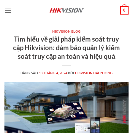
Bỏ
0
qua
nội
dung
HIKVISION BLOG
Tìm hiểu về giải pháp kiểm soát truy
cập Hikvision: đảm bảo quản lý kiểm
soát truy cập an toàn và hiệu quả
ĐĂNG VÀO
13 THÁNG 4, 2024
BỞI
HIKVISION HẢI PHÒNG