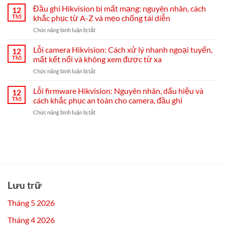
dẫn
Đầu ghi Hikvision bị mất mạng: nguyên nhân, cách
diện
12
chọn,
trực
Th5
khắc phục từ A-Z và mẹo chống tái diễn
lắp
tiếp
ở
Chức năng bình luận bị tắt
đặt
đầu
Đầu
và
ghi
ghi
Lỗi camera Hikvision: Cách xử lý nhanh ngoại tuyến,
cài
12
Hikvision
Hikvision
đặt
Th5
mất kết nối và không xem được từ xa
bị
Hik-
ở
Chức năng bình luận bị tắt
mất
Connect
Lỗi
mạng:
từ
camera
Lỗi firmware Hikvision: Nguyên nhân, dấu hiệu và
nguyên
12
A–
Hikvision:
nhân,
Th5
cách khắc phục an toàn cho camera, đầu ghi
Z
Cách
cách
ở
Chức năng bình luận bị tắt
xử
khắc
Lỗi
lý
phục
firmware
nhanh
từ
Hikvision:
ngoại
A-
Nguyên
tuyến,
Z
nhân,
mất
và
dấu
kết
mẹo
hiệu
nối
chống
và
và
Lưu trữ
tái
cách
không
diễn
khắc
xem
Tháng 5 2026
phục
được
an
từ
Tháng 4 2026
toàn
xa