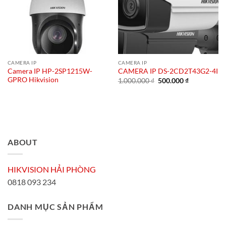
CAMERA IP
CAMERA IP
Camera IP HP-2SP1215W-
CAMERA IP DS-2CD2T43G2-4I
GPRO Hikvision
Giá
Giá
1.000.000
₫
500.000
₫
gốc
hiện
là:
tại
1.000.000 ₫.
là:
500.000 ₫.
ABOUT
HIKVISION HẢI PHÒNG
0818 093 234
DANH MỤC SẢN PHẨM