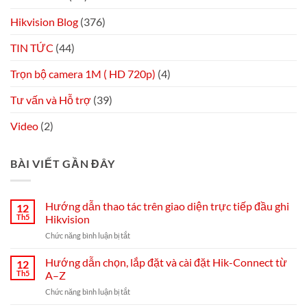
Hikvision Blog
(376)
TIN TỨC
(44)
Trọn bộ camera 1M ( HD 720p)
(4)
Tư vấn và Hỗ trợ
(39)
Video
(2)
BÀI VIẾT GẦN ĐÂY
Hướng dẫn thao tác trên giao diện trực tiếp đầu ghi
12
Th5
Hikvision
ở
Chức năng bình luận bị tắt
Hướng
dẫn
Hướng dẫn chọn, lắp đặt và cài đặt Hik-Connect từ
12
thao
Th5
A–Z
tác
ở
Chức năng bình luận bị tắt
trên
Hướng
giao