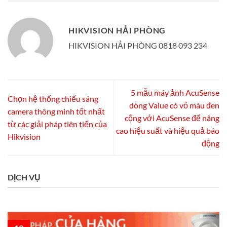
HIKVISION HẢI PHÒNG
HIKVISION HẢI PHÒNG 0818 093 234
5 mẫu máy ảnh AcuSense
Chọn hệ thống chiếu sáng
dòng Value có vỏ màu đen
camera thông minh tốt nhất
cộng với AcuSense để nâng
từ ​​các giải pháp tiên tiến của
cao hiệu suất và hiệu quả báo
Hikvision
động
DỊCH VỤ