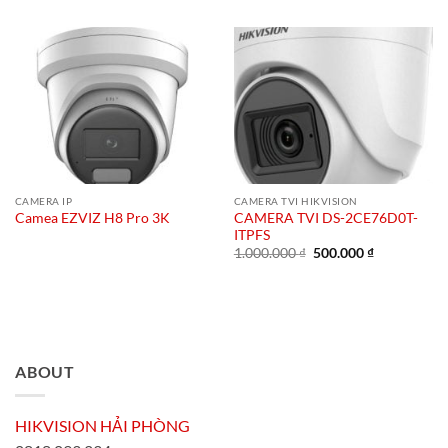
là:
tại
1.000.000 ₫.
là:
500.000 ₫.
CAMERA IP
CAMERA TVI HIKVISION
CAMERA TVI DS-2CE76D0T-
Camea EZVIZ H8 Pro 3K
ITPFS
Giá
Giá
1.000.000
₫
500.000
₫
gốc
hiện
là:
tại
1.000.000 ₫.
là:
500.000 ₫.
ABOUT
HIKVISION HẢI PHÒNG