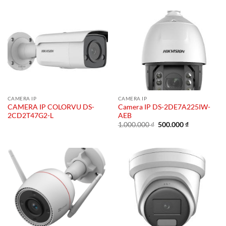
CAMERA IP
CAMERA IP
CAMERA IP COLORVU DS-
Camera IP DS-2DE7A225IW-
2CD2T47G2-L
AEB
Giá
Giá
1.000.000
₫
500.000
₫
gốc
hiện
là:
tại
1.000.000 ₫.
là:
500.000 ₫.