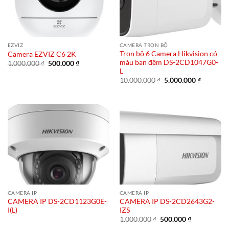
EZVIZ
CAMERA TRỌN BỘ
Trọn bộ 6 Camera Hikvision có
Camera EZVIZ C6 2K
màu ban đêm DS-2CD1047G0-
Giá
Giá
1.000.000
₫
500.000
₫
gốc
hiện
L
là:
tại
Giá
Giá
10.000.000
₫
5.000.000
₫
1.000.000 ₫.
là:
gốc
hiện
500.000 ₫.
là:
tại
10.000.000 ₫.
là:
5.000.00
CAMERA IP
CAMERA IP
CAMERA IP DS-2CD1123G0E-
CAMERA IP DS-2CD2643G2-
I(L)
IZS
Giá
Giá
1.000.000
₫
500.000
₫
gốc
hiện