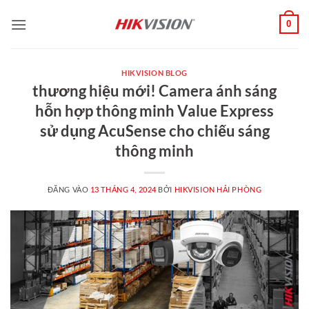
Bỏ
0
qua
nội
dung
HIKVISION BLOG
thương hiệu mới! Camera ánh sáng
hỗn hợp thông minh Value Express
sử dụng AcuSense cho chiếu sáng
thông minh
ĐĂNG VÀO
13 THÁNG 4, 2024
BỞI
HIKVISION HẢI PHÒNG