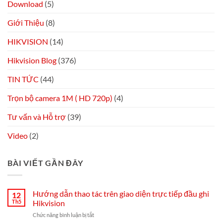
Download
(5)
Giới Thiệu
(8)
HIKVISION
(14)
Hikvision Blog
(376)
TIN TỨC
(44)
Trọn bộ camera 1M ( HD 720p)
(4)
Tư vấn và Hỗ trợ
(39)
Video
(2)
BÀI VIẾT GẦN ĐÂY
Hướng dẫn thao tác trên giao diện trực tiếp đầu ghi
12
Th5
Hikvision
ở
Chức năng bình luận bị tắt