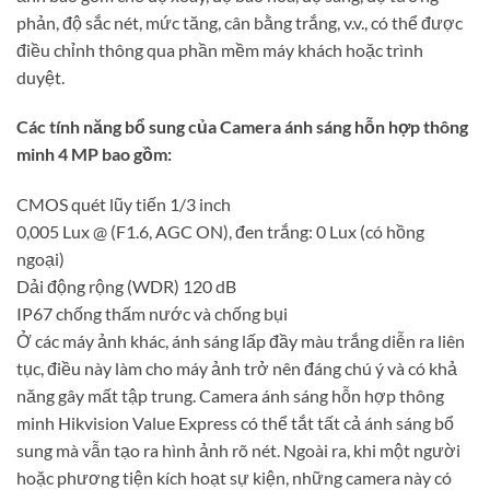
phản, độ sắc nét, mức tăng, cân bằng trắng, v.v., có thể được
điều chỉnh thông qua phần mềm máy khách hoặc trình
duyệt.
Các tính năng bổ sung của Camera ánh sáng hỗn hợp thông
minh 4 MP bao gồm:
CMOS quét lũy tiến 1/3 inch
0,005 Lux @ (F1.6, AGC ON), đen trắng: 0 Lux (có hồng
ngoại)
Dải động rộng (WDR) 120 dB
IP67 chống thấm nước và chống bụi
Ở các máy ảnh khác, ánh sáng lấp đầy màu trắng diễn ra liên
tục, điều này làm cho máy ảnh trở nên đáng chú ý và có khả
năng gây mất tập trung. Camera ánh sáng hỗn hợp thông
minh Hikvision Value Express có thể tắt tất cả ánh sáng bổ
sung mà vẫn tạo ra hình ảnh rõ nét. Ngoài ra, khi một người
hoặc phương tiện kích hoạt sự kiện, những camera này có