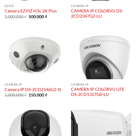
EZVIZ
CAMERA IP
CAMERA IP COLORVU DS-
Camera EZVIZ H3c 2K Plus
2CD2347G2-LU
Giá
Giá
1.000.000
₫
500.000
₫
gốc
hiện
là:
tại
1.000.000 ₫.
là:
500.000 ₫.
CAMERA IP
CAMERA IP
CAMERA IP COLORVU LITE
Camera IP DS-2CD2546G2-IS
DS-2CD1327G0-LU
Giá
Giá
1.000.000
₫
150.000
₫
gốc
hiện
là:
tại
1.000.000 ₫.
là:
150.000 ₫.