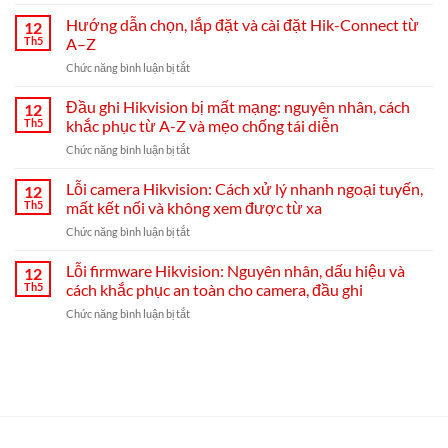
Hướng
dẫn
Hướng dẫn chọn, lắp đặt và cài đặt Hik-Connect từ
12
thao
Th5
A–Z
tác
ở
Chức năng bình luận bị tắt
trên
Hướng
giao
dẫn
Đầu ghi Hikvision bị mất mạng: nguyên nhân, cách
diện
12
chọn,
trực
Th5
khắc phục từ A-Z và mẹo chống tái diễn
lắp
tiếp
ở
Chức năng bình luận bị tắt
đặt
đầu
Đầu
và
ghi
ghi
Lỗi camera Hikvision: Cách xử lý nhanh ngoại tuyến,
cài
12
Hikvision
Hikvision
đặt
Th5
mất kết nối và không xem được từ xa
bị
Hik-
ở
Chức năng bình luận bị tắt
mất
Connect
Lỗi
mạng:
từ
camera
Lỗi firmware Hikvision: Nguyên nhân, dấu hiệu và
nguyên
12
A–
Hikvision:
nhân,
Th5
cách khắc phục an toàn cho camera, đầu ghi
Z
Cách
cách
ở
Chức năng bình luận bị tắt
xử
khắc
Lỗi
lý
phục
firmware
nhanh
từ
Hikvision:
ngoại
A-
Nguyên
tuyến,
Z
nhân,
mất
và
dấu
kết
mẹo
hiệu
nối
chống