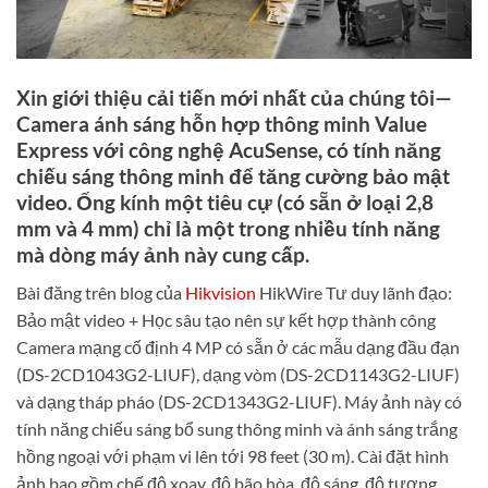
Xin giới thiệu cải tiến mới nhất của chúng tôi—
Camera ánh sáng hỗn hợp thông minh Value
Express với công nghệ AcuSense, có tính năng
chiếu sáng thông minh để tăng cường bảo mật
video. Ống kính một tiêu cự (có sẵn ở loại 2,8
mm và 4 mm) chỉ là một trong nhiều tính năng
mà dòng máy ảnh này cung cấp.
Bài đăng trên blog của
Hikvision
HikWire Tư duy lãnh đạo:
Bảo mật video + Học sâu tạo nên sự kết hợp thành công
Camera mạng cố định 4 MP có sẵn ở các mẫu dạng đầu đạn
(DS-2CD1043G2-LIUF), dạng vòm (DS-2CD1143G2-LIUF)
và dạng tháp pháo (DS-2CD1343G2-LIUF). Máy ảnh này có
tính năng chiếu sáng bổ sung thông minh và ánh sáng trắng
hồng ngoại với phạm vi lên tới 98 feet (30 m). Cài đặt hình
ảnh bao gồm chế độ xoay, độ bão hòa, độ sáng, độ tương