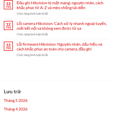
dẫn
Đầu ghi Hikvision bị mất mạng: nguyên nhân, cách
diện
12
chọn,
trực
Th5
khắc phục từ A-Z và mẹo chống tái diễn
lắp
tiếp
ở
Chức năng bình luận bị tắt
đặt
đầu
Đầu
và
ghi
ghi
Lỗi camera Hikvision: Cách xử lý nhanh ngoại tuyến,
cài
12
Hikvision
Hikvision
đặt
Th5
mất kết nối và không xem được từ xa
bị
Hik-
ở
Chức năng bình luận bị tắt
mất
Connect
Lỗi
mạng:
từ
camera
Lỗi firmware Hikvision: Nguyên nhân, dấu hiệu và
nguyên
12
A–
Hikvision:
nhân,
Th5
cách khắc phục an toàn cho camera, đầu ghi
Z
Cách
cách
ở
Chức năng bình luận bị tắt
xử
khắc
Lỗi
lý
phục
firmware
nhanh
từ
Hikvision:
ngoại
A-
Nguyên
tuyến,
Z
nhân,
mất
và
dấu
kết
mẹo
hiệu
nối
chống
và
và
Lưu trữ
tái
cách
không
diễn
khắc
xem
Tháng 5 2026
phục
được
an
từ
Tháng 4 2026
toàn
xa