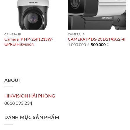
CAMERA IP
CAMERA IP
Camera IP HP-2SP1215W-
CAMERA IP DS-2CD2T43G2-4I
GPRO Hikvision
Giá
Giá
1.000.000
₫
500.000
₫
gốc
hiện
là:
tại
1.000.000 ₫.
là:
500.000 ₫.
ABOUT
HIKVISION HẢI PHÒNG
0818 093 234
DANH MỤC SẢN PHẨM