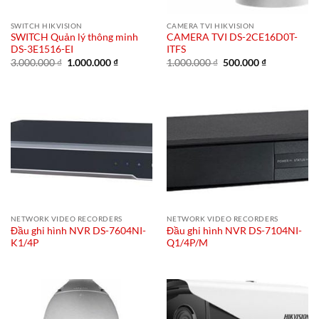
SWITCH HIKVISION
CAMERA TVI HIKVISION
SWITCH Quản lý thông minh
CAMERA TVI DS-2CE16D0T-
DS-3E1516-EI
ITFS
Giá
Giá
Giá
Giá
3.000.000
₫
1.000.000
₫
1.000.000
₫
500.000
₫
gốc
hiện
gốc
hiện
là:
tại
là:
tại
3.000.000 ₫.
là:
1.000.000 ₫.
là:
1.000.000 ₫.
500.000 ₫.
NETWORK VIDEO RECORDERS
NETWORK VIDEO RECORDERS
Đầu ghi hình NVR DS-7604NI-
Đầu ghi hình NVR DS-7104NI-
K1/4P
Q1/4P/M