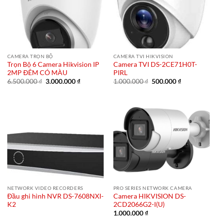
CAMERA TRỌN BỘ
CAMERA TVI HIKVISION
Trọn Bộ 6 Camera Hikvision IP
Camera TVI DS-2CE71H0T-
2MP ĐÊM CÓ MÀU
PIRL
Giá
Giá
Giá
Giá
6.500.000
₫
3.000.000
₫
1.000.000
₫
500.000
₫
gốc
hiện
gốc
hiện
là:
tại
là:
tại
6.500.000 ₫.
là:
1.000.000 ₫.
là:
3.000.000 ₫.
500.000 ₫.
NETWORK VIDEO RECORDERS
PRO SERIES NETWORK CAMERA
Đầu ghi hình NVR DS-7608NXI-
Camera HIKVISION DS-
K2
2CD2066G2-I(U)
1.000.000
₫