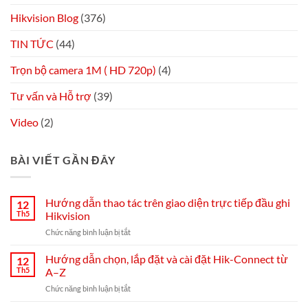
Hikvision Blog
(376)
TIN TỨC
(44)
Trọn bộ camera 1M ( HD 720p)
(4)
Tư vấn và Hỗ trợ
(39)
Video
(2)
BÀI VIẾT GẦN ĐÂY
Hướng dẫn thao tác trên giao diện trực tiếp đầu ghi
12
Th5
Hikvision
ở
Chức năng bình luận bị tắt
Hướng
dẫn
Hướng dẫn chọn, lắp đặt và cài đặt Hik-Connect từ
12
thao
Th5
A–Z
tác
ở
Chức năng bình luận bị tắt
trên
Hướng
giao