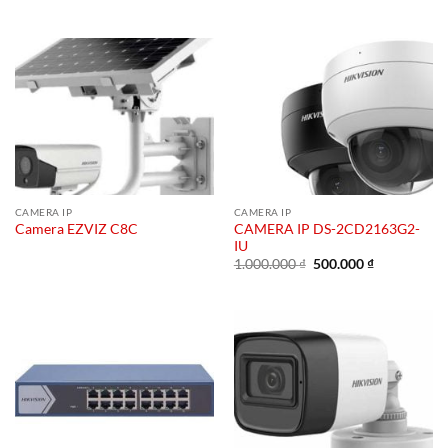
CAMERA IP
CAMERA IP
CAMERA IP DS-2CD2163G2-
Camera EZVIZ C8C
IU
Giá
Giá
1.000.000
₫
500.000
₫
gốc
hiện
là:
tại
1.000.000 ₫.
là:
500.000 ₫.