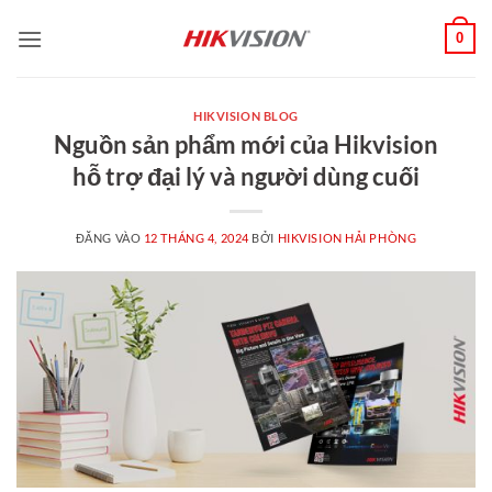
Bỏ
0
qua
nội
dung
HIKVISION BLOG
Nguồn sản phẩm mới của Hikvision
hỗ trợ đại lý và người dùng cuối
ĐĂNG VÀO
12 THÁNG 4, 2024
BỞI
HIKVISION HẢI PHÒNG