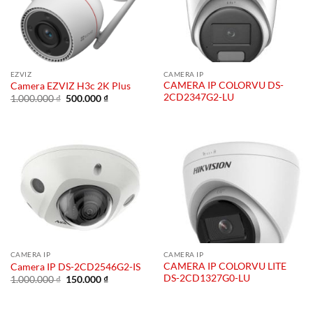
EZVIZ
CAMERA IP
CAMERA IP COLORVU DS-
Camera EZVIZ H3c 2K Plus
2CD2347G2-LU
Giá
Giá
1.000.000
₫
500.000
₫
gốc
hiện
là:
tại
1.000.000 ₫.
là:
500.000 ₫.
CAMERA IP
CAMERA IP
CAMERA IP COLORVU LITE
Camera IP DS-2CD2546G2-IS
DS-2CD1327G0-LU
Giá
Giá
1.000.000
₫
150.000
₫
gốc
hiện
là:
tại
1.000.000 ₫.
là: