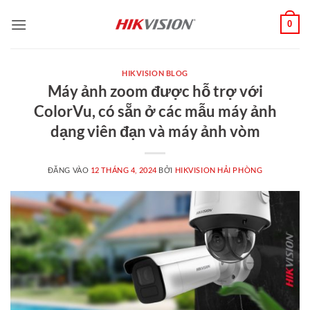
Bỏ
0
qua
nội
dung
HIKVISION BLOG
Máy ảnh zoom được hỗ trợ với
ColorVu, có sẵn ở các mẫu máy ảnh
dạng viên đạn và máy ảnh vòm
ĐĂNG VÀO
12 THÁNG 4, 2024
BỞI
HIKVISION HẢI PHÒNG