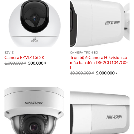
150.000 ₫.
EZVIZ
CAMERA TRỌN BỘ
Trọn bộ 6 Camera Hikvision có
Camera EZVIZ C6 2K
màu ban đêm DS-2CD1047G0-
Giá
Giá
1.000.000
₫
500.000
₫
gốc
hiện
L
là:
tại
Giá
Giá
10.000.000
₫
5.000.000
₫
1.000.000 ₫.
là:
gốc
hiện
500.000 ₫.
là:
tại
10.000.000 ₫.
là:
5.000.00