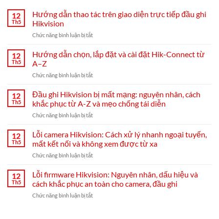
Hướng dẫn thao tác trên giao diện trực tiếp đầu ghi
12
Th5
Hikvision
ở
Chức năng bình luận bị tắt
Hướng
dẫn
Hướng dẫn chọn, lắp đặt và cài đặt Hik-Connect từ
12
thao
Th5
A–Z
tác
ở
Chức năng bình luận bị tắt
trên
Hướng
giao
dẫn
Đầu ghi Hikvision bị mất mạng: nguyên nhân, cách
diện
12
chọn,
trực
Th5
khắc phục từ A-Z và mẹo chống tái diễn
lắp
tiếp
ở
Chức năng bình luận bị tắt
đặt
đầu
Đầu
và
ghi
ghi
Lỗi camera Hikvision: Cách xử lý nhanh ngoại tuyến,
cài
12
Hikvision
Hikvision
đặt
Th5
mất kết nối và không xem được từ xa
bị
Hik-
ở
Chức năng bình luận bị tắt
mất
Connect
Lỗi
mạng:
từ
camera
Lỗi firmware Hikvision: Nguyên nhân, dấu hiệu và
nguyên
12
A–
Hikvision:
nhân,
Th5
cách khắc phục an toàn cho camera, đầu ghi
Z
Cách
cách
ở
Chức năng bình luận bị tắt
xử
khắc
Lỗi
lý
phục
firmware
nhanh
từ