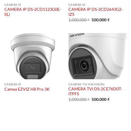
CAMERA IP
CAMERA IP
CAMERA IP DS-2CD1123G0E-
CAMERA IP DS-2CD2643G2-
I(L)
IZS
Giá
Giá
1.000.000
₫
500.000
₫
gốc
hiện
là:
tại
1.000.000 ₫.
là:
500.000 ₫.
CAMERA IP
CAMERA TVI HIKVISION
CAMERA TVI DS-2CE76D0T-
Camea EZVIZ H8 Pro 3K
ITPFS
Giá
Giá
1.000.000
₫
500.000
₫
gốc
hiện
là:
tại
1.000.000 ₫.
là:
500.000 ₫.