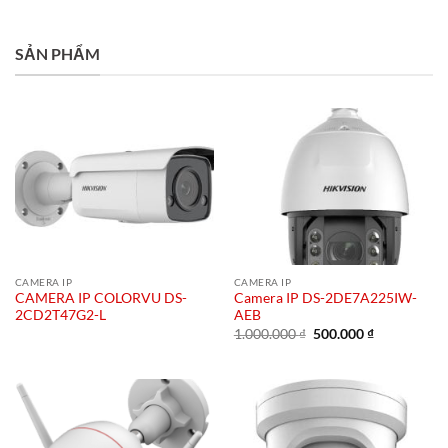
SẢN PHẨM
CAMERA IP
CAMERA IP
CAMERA IP COLORVU DS-
Camera IP DS-2DE7A225IW-
2CD2T47G2-L
AEB
Giá
Giá
1.000.000
₫
500.000
₫
gốc
hiện
là:
tại
1.000.000 ₫.
là:
500.000 ₫.