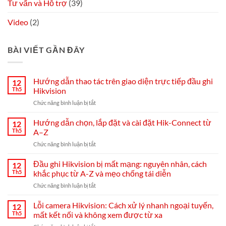
Tư vấn và Hỗ trợ
(39)
Video
(2)
BÀI VIẾT GẦN ĐÂY
Hướng dẫn thao tác trên giao diện trực tiếp đầu ghi
12
Th5
Hikvision
ở
Chức năng bình luận bị tắt
Hướng
dẫn
Hướng dẫn chọn, lắp đặt và cài đặt Hik-Connect từ
12
thao
Th5
A–Z
tác
ở
Chức năng bình luận bị tắt
trên
Hướng
giao
dẫn
Đầu ghi Hikvision bị mất mạng: nguyên nhân, cách
diện
12
chọn,
trực
Th5
khắc phục từ A-Z và mẹo chống tái diễn
lắp
tiếp
ở
Chức năng bình luận bị tắt
đặt
đầu
Đầu
và
ghi
ghi
Lỗi camera Hikvision: Cách xử lý nhanh ngoại tuyến,
cài
12
Hikvision
Hikvision
đặt
Th5
mất kết nối và không xem được từ xa
bị
Hik-