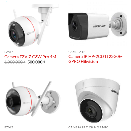
500.000 ₫.
EZVIZ
CAMERA IP
Camera IP HP-2CD1T23G0E-
Camera EZVIZ C3W Pro 4M
GPRO Hikvision
Giá
Giá
1.000.000
₫
500.000
₫
gốc
hiện
là:
tại
1.000.000 ₫.
là:
500.000 ₫.
EZVIZ
CAMERA IP TÍCH HỢP MIC