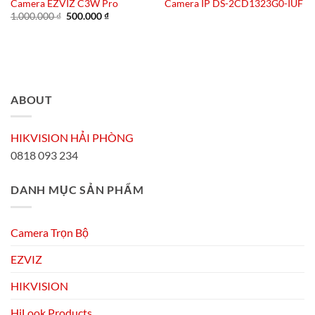
Camera EZVIZ C3W Pro
Camera IP DS-2CD1323G0-IUF
Giá
Giá
1.000.000
₫
500.000
₫
gốc
hiện
là:
tại
1.000.000 ₫.
là:
500.000 ₫.
ABOUT
HIKVISION HẢI PHÒNG
0818 093 234
DANH MỤC SẢN PHẨM
Camera Trọn Bộ
EZVIZ
HIKVISION
HiLook Products