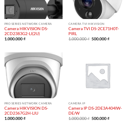
PRO SERIES NETWORK CAMERA
CAMERA TVI HIKVISION
Camera HIKVISION DS-
Camera TVI DS-2CE71H0T-
2CD2383G2-LI(2U)
PIRL
Giá
Giá
1.000.000
₫
1.000.000
₫
500.000
₫
gốc
hiện
là:
tại
1.000.000 ₫.
là:
500.000 ₫.
PRO SERIES NETWORK CAMERA
CAMERA IP
Camera HIKVISION DS-
Camera IP DS-2DE3A404IW-
2CD2367G2H-LIU
DE/W
Giá
Giá
1.000.000
₫
1.000.000
₫
500.000
₫
gốc
hiện
là:
tại
1.000.000 ₫.
là: