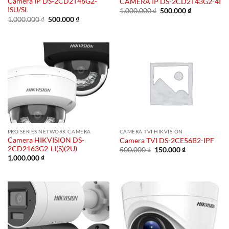
Camera IP DS-2CD2T46G2-
CAMERA IP DS-2CD2T43G2-4I
ISU/SL
Giá
Giá
1.000.000
₫
500.000
₫
gốc
hiện
Giá
Giá
1.000.000
₫
500.000
₫
là:
tại
gốc
hiện
1.000.000 ₫.
là:
là:
tại
500.000 ₫.
1.000.000 ₫.
là:
500.000 ₫.
PRO SERIES NETWORK CAMERA
CAMERA TVI HIKVISION
Camera HIKVISION DS-
Camera TVI DS-2CE56B2-IPF
2CD2163G2-LI(S)(2U)
Giá
Giá
500.000
₫
150.000
₫
gốc
hiện
1.000.000
₫
là:
tại
500.000 ₫.
là:
150.000 ₫.