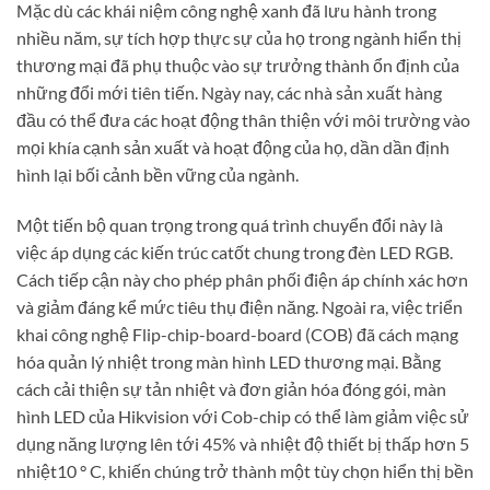
Mặc dù các khái niệm công nghệ xanh đã lưu hành trong
nhiều năm, sự tích hợp thực sự của họ trong ngành hiển thị
thương mại đã phụ thuộc vào sự trưởng thành ổn định của
những đổi mới tiên tiến. Ngày nay, các nhà sản xuất hàng
đầu có thể đưa các hoạt động thân thiện với môi trường vào
mọi khía cạnh sản xuất và hoạt động của họ, dần dần định
hình lại bối cảnh bền vững của ngành.
Một tiến bộ quan trọng trong quá trình chuyển đổi này là
việc áp dụng các kiến ​​trúc catốt chung trong đèn LED RGB.
Cách tiếp cận này cho phép phân phối điện áp chính xác hơn
và giảm đáng kể mức tiêu thụ điện năng. Ngoài ra, việc triển
khai công nghệ Flip-chip-board-board (COB) đã cách mạng
hóa quản lý nhiệt trong màn hình LED thương mại. Bằng
cách cải thiện sự tản nhiệt và đơn giản hóa đóng gói, màn
hình LED của Hikvision với Cob-chip có thể làm giảm việc sử
dụng năng lượng lên tới 45% và nhiệt độ thiết bị thấp hơn 5
nhiệt10 ° C, khiến chúng trở thành một tùy chọn hiển thị bền