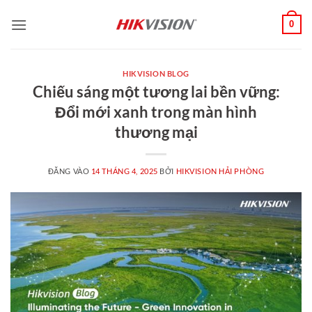
Bỏ
0
qua
nội
dung
HIKVISION BLOG
Chiếu sáng một tương lai bền vững:
Đổi mới xanh trong màn hình
thương mại
ĐĂNG VÀO
14 THÁNG 4, 2025
BỞI
HIKVISION HẢI PHÒNG