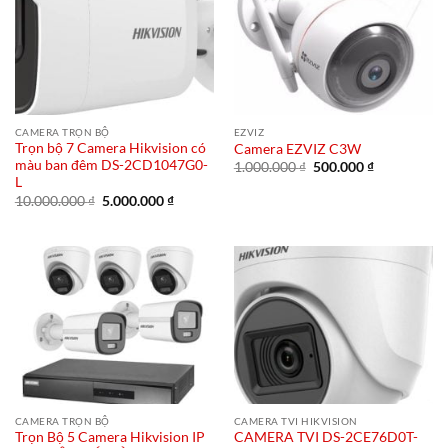
CAMERA TRỌN BỘ
EZVIZ
Trọn bộ 7 Camera Hikvision có
Camera EZVIZ C3W
màu ban đêm DS-2CD1047G0-
Giá
Giá
1.000.000
₫
500.000
₫
gốc
hiện
L
là:
tại
Giá
Giá
10.000.000
₫
5.000.000
₫
1.000.000 ₫.
là:
gốc
hiện
500.000 ₫.
là:
tại
10.000.000 ₫.
là:
5.000.000 ₫.
CAMERA TRỌN BỘ
CAMERA TVI HIKVISION
Trọn Bộ 5 Camera Hikvision IP
CAMERA TVI DS-2CE76D0T-