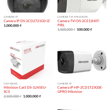
CAMERA IP
CAMERA TVI HIKVISION
Camera TVI DS-2CE12H0T-
Camera IP DS-2CD2721G0-IZ
PIRL
1.000.000
₫
Giá
Giá
1.000.000
₫
500.000
₫
gốc
hiện
là:
tại
1.000.000 ₫.
là:
500.000 ₫.
CÁP MẠNG
CAMERA IP
Hikvision Cat5 DS-1LN5EU-
Camera IP HP-2CD1T23G0E-
SC0
GPRO Hikvision
Giá
Giá
2.500.000
₫
1.000.000
₫
gốc
hiện
là:
tại
2.500.000 ₫.
là:
1.000.000 ₫.