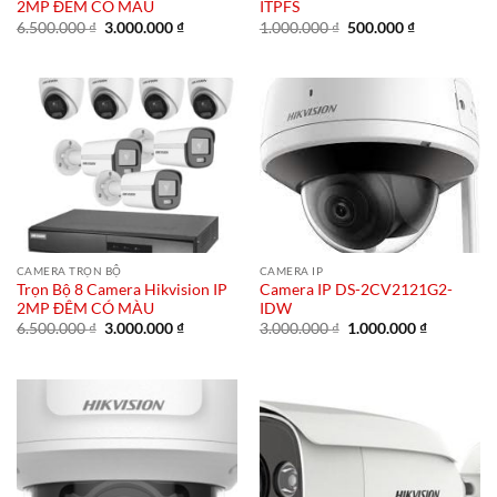
2MP ĐÊM CÓ MÀU
ITPFS
Giá
Giá
Giá
Giá
6.500.000
₫
3.000.000
₫
1.000.000
₫
500.000
₫
gốc
hiện
gốc
hiện
là:
tại
là:
tại
6.500.000 ₫.
là:
1.000.000 ₫.
là:
3.000.000 ₫.
500.000 ₫.
CAMERA TRỌN BỘ
CAMERA IP
Trọn Bộ 8 Camera Hikvision IP
Camera IP DS-2CV2121G2-
2MP ĐÊM CÓ MÀU
IDW
Giá
Giá
Giá
Giá
6.500.000
₫
3.000.000
₫
3.000.000
₫
1.000.000
₫
gốc
hiện
gốc
hiện
là:
tại
là:
tại
6.500.000 ₫.
là:
3.000.000 ₫.
là:
3.000.000 ₫.
1.000.000 