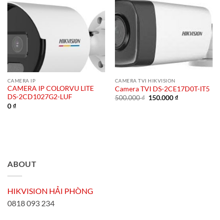
CAMERA IP
CAMERA TVI HIKVISION
CAMERA IP COLORVU LITE
Camera TVI DS-2CE17D0T-IT5
DS-2CD1027G2-LUF
Giá
Giá
500.000
₫
150.000
₫
gốc
hiện
0
₫
là:
tại
500.000 ₫.
là:
150.000 ₫.
ABOUT
HIKVISION HẢI PHÒNG
0818 093 234