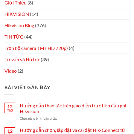
Giới Thiệu
(8)
HIKVISION
(14)
Hikvision Blog
(376)
TIN TỨC
(44)
Trọn bộ camera 1M ( HD 720p)
(4)
Tư vấn và Hỗ trợ
(39)
Video
(2)
BÀI VIẾT GẦN ĐÂY
Hướng dẫn thao tác trên giao diện trực tiếp đầu ghi
12
Th5
Hikvision
ở
Chức năng bình luận bị tắt
Hướng
dẫn
Hướng dẫn chọn, lắp đặt và cài đặt Hik-Connect từ
12
thao