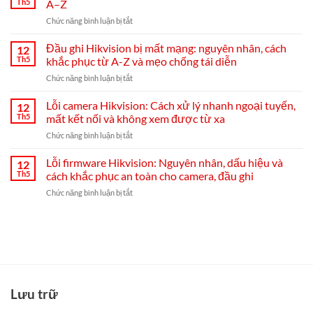
Th5
A–Z
tác
ở
Chức năng bình luận bị tắt
trên
Hướng
giao
dẫn
Đầu ghi Hikvision bị mất mạng: nguyên nhân, cách
diện
12
chọn,
trực
Th5
khắc phục từ A-Z và mẹo chống tái diễn
lắp
tiếp
ở
Chức năng bình luận bị tắt
đặt
đầu
Đầu
và
ghi
ghi
Lỗi camera Hikvision: Cách xử lý nhanh ngoại tuyến,
cài
12
Hikvision
Hikvision
đặt
Th5
mất kết nối và không xem được từ xa
bị
Hik-
ở
Chức năng bình luận bị tắt
mất
Connect
Lỗi
mạng:
từ
camera
Lỗi firmware Hikvision: Nguyên nhân, dấu hiệu và
nguyên
12
A–
Hikvision:
nhân,
Th5
cách khắc phục an toàn cho camera, đầu ghi
Z
Cách
cách
ở
Chức năng bình luận bị tắt
xử
khắc
Lỗi
lý
phục
firmware
nhanh
từ
Hikvision:
ngoại
A-
Nguyên
tuyến,
Z
nhân,
mất
và
dấu
kết
mẹo
hiệu
nối
chống
và
và
Lưu trữ
tái
cách
không
diễn
khắc
xem