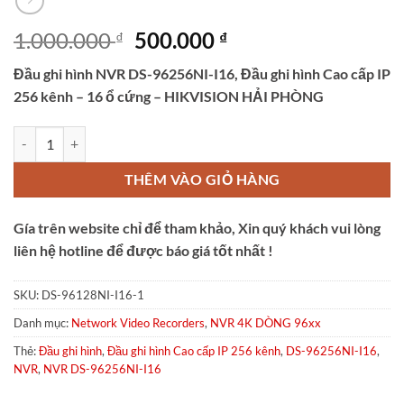
Giá
Giá
1.000.000
500.000
₫
₫
gốc
hiện
Đầu ghi hình NVR DS-96256NI-I16, Đầu ghi hình Cao cấp IP
là:
tại
256 kênh – 16 ổ cứng – HIKVISION HẢI PHÒNG
1.000.000 ₫.
là:
500.000 ₫.
Đầu ghi hình NVR DS-96256NI-I16 số lượng
THÊM VÀO GIỎ HÀNG
Gía trên website chỉ để tham khảo, Xin quý khách vui lòng
liên hệ hotline để được báo giá tốt nhất !
SKU:
DS-96128NI-I16-1
Danh mục:
Network Video Recorders
,
NVR 4K DÒNG 96xx
Thẻ:
Đầu ghi hình
,
Đầu ghi hình Cao cấp IP 256 kênh
,
DS-96256NI-I16
,
NVR
,
NVR DS-96256NI-I16