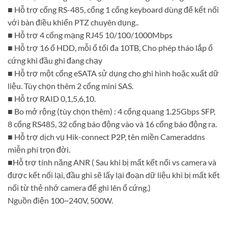
■ Hỗ trợ cổng RS-485, cổng 1 cổng keyboard dùng để kết nối
với bàn điều khiển PTZ chuyên dụng..
■ Hỗ trợ 4 cổng mạng RJ45 10/100/1000Mbps
■ Hỗ trợ 16 ổ HDD, mỗi ổ tối đa 10TB, Cho phép tháo lắp ổ
cứng khi đầu ghi đang chạy
■ Hỗ trợ một cổng eSATA sử dụng cho ghi hình hoặc xuất dữ
liệu. Tùy chọn thêm 2 cổng mini SAS.
■ Hỗ trợ RAID 0,1,5,6,10.
■ Bo mở rộng (tùy chọn thêm) : 4 cổng quang 1.25Gbps SFP,
8 cổng RS485, 32 cổng báo động vào và 16 cổng báo động ra.
■ Hỗ trợ dịch vụ Hik-connect P2P, tên miền Cameraddns
miễn phí trọn đời.
■Hỗ trợ tính năng ANR ( Sau khi bị mất kết nối vs camera và
được kết nối lại, đầu ghi sẽ lấy lại đoạn dữ liệu khi bị mất kết
nối từ thẻ nhớ camera để ghi lên ổ cứng.)
Nguồn điện 100~240V, 500W.