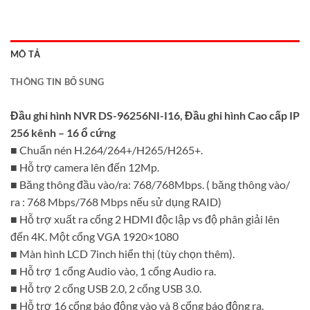
MÔ TẢ
THÔNG TIN BỔ SUNG
Đầu ghi hình NVR DS-96256NI-I16, Đầu ghi hình Cao cấp IP
256 kênh – 16 ổ cứng
■ Chuấn nén H.264/264+/H265/H265+.
■ Hỗ trợ camera lên đến 12Mp.
■ Băng thông đầu vào/ra: 768/768Mbps. ( băng thông vào/
ra : 768 Mbps/768 Mbps nếu sử dụng RAID)
■ Hỗ trợ xuất ra cổng 2 HDMI độc lập vs độ phân giải lên
đến 4K. Một cổng VGA 1920×1080
■ Màn hình LCD 7inch hiển thị (tùy chọn thêm).
■ Hỗ trợ 1 cổng Audio vào, 1 cổng Audio ra.
■ Hỗ trợ 2 cổng USB 2.0, 2 cổng USB 3.0.
■ Hỗ trợ 16 cổng báo động vào và 8 cổng báo động ra.