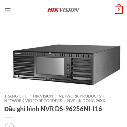
Bỏ
0
qua
nội
dung
TRANG CHỦ
/
HIKVISION
/
NETWORK PRODUCTS
/
NETWORK VIDEO RECORDERS
/
NVR 4K DÒNG 96XX
Đầu ghi hình NVR DS-96256NI-I16