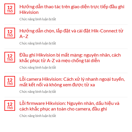
Hướng dẫn thao tác trên giao diện trực tiếp đầu ghi
12
Th5
Hikvision
ở
Chức năng bình luận bị tắt
Hướng
dẫn
Hướng dẫn chọn, lắp đặt và cài đặt Hik-Connect từ
12
thao
Th5
A–Z
tác
ở
Chức năng bình luận bị tắt
trên
Hướng
giao
dẫn
Đầu ghi Hikvision bị mất mạng: nguyên nhân, cách
diện
12
chọn,
trực
Th5
khắc phục từ A-Z và mẹo chống tái diễn
lắp
tiếp
ở
Chức năng bình luận bị tắt
đặt
đầu
Đầu
và
ghi
ghi
Lỗi camera Hikvision: Cách xử lý nhanh ngoại tuyến,
cài
12
Hikvision
Hikvision
đặt
Th5
mất kết nối và không xem được từ xa
bị
Hik-
ở
Chức năng bình luận bị tắt
mất
Connect
Lỗi
mạng:
từ
camera
Lỗi firmware Hikvision: Nguyên nhân, dấu hiệu và
nguyên
12
A–
Hikvision:
nhân,
Th5
cách khắc phục an toàn cho camera, đầu ghi
Z
Cách
cách
ở
Chức năng bình luận bị tắt
xử
khắc
Lỗi
lý
phục
firmware
nhanh
từ
Hikvision:
ngoại