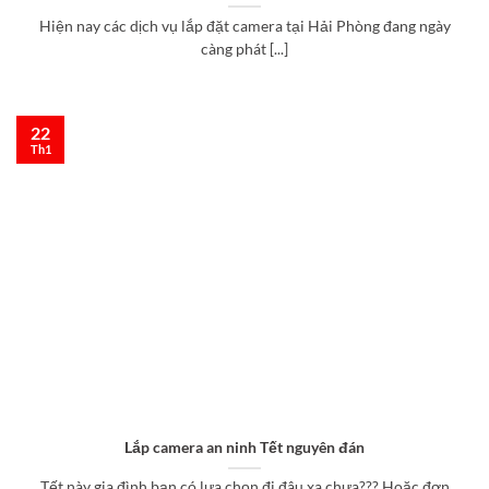
Hiện nay các dịch vụ lắp đặt camera tại Hải Phòng đang ngày
càng phát [...]
22
Th1
Lắp camera an ninh Tết nguyên đán
Tết này gia đình bạn có lựa chọn đi đâu xa chưa??? Hoặc đơn