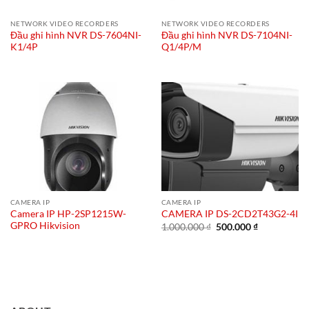
NETWORK VIDEO RECORDERS
NETWORK VIDEO RECORDERS
Đầu ghi hình NVR DS-7604NI-
Đầu ghi hình NVR DS-7104NI-
K1/4P
Q1/4P/M
CAMERA IP
CAMERA IP
Camera IP HP-2SP1215W-
CAMERA IP DS-2CD2T43G2-4I
GPRO Hikvision
Giá
Giá
1.000.000
₫
500.000
₫
gốc
hiện
là:
tại
1.000.000 ₫.
là:
500.000 ₫.