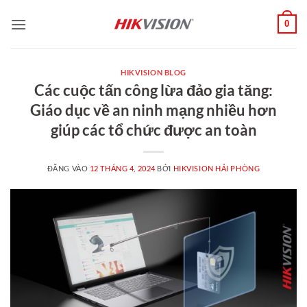
Bỏ
0
qua
nội
dung
HIKVISION BLOG
Các cuộc tấn công lừa đảo gia tăng:
Giáo dục về an ninh mạng nhiều hơn
giúp các tổ chức được an toàn
ĐĂNG VÀO
12 THÁNG 4, 2024
BỞI
HIKVISION HẢI PHÒNG