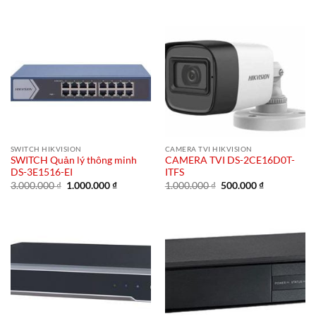
gốc
hiện
là:
tại
1.000.000 ₫.
là:
500.000 ₫.
SWITCH HIKVISION
CAMERA TVI HIKVISION
SWITCH Quản lý thông minh
CAMERA TVI DS-2CE16D0T-
DS-3E1516-EI
ITFS
Giá
Giá
Giá
Giá
3.000.000
₫
1.000.000
₫
1.000.000
₫
500.000
₫
gốc
hiện
gốc
hiện
là:
tại
là:
tại
3.000.000 ₫.
là:
1.000.000 ₫.
là:
1.000.000 ₫.
500.000 ₫.