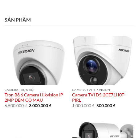
SẢN PHẨM
CAMERA TRỌN BỘ
CAMERA TVI HIKVISION
Trọn Bộ 6 Camera Hikvision IP
Camera TVI DS-2CE71H0T-
2MP ĐÊM CÓ MÀU
PIRL
Giá
Giá
Giá
Giá
6.500.000
₫
3.000.000
₫
1.000.000
₫
500.000
₫
gốc
hiện
gốc
hiện
là:
tại
là:
tại
6.500.000 ₫.
là:
1.000.000 ₫.
là:
3.000.000 ₫.
500.000 ₫.