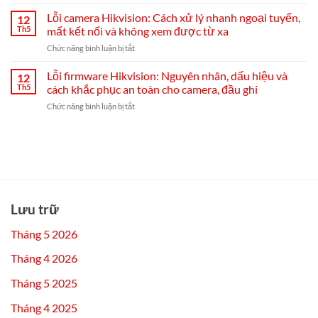
Đầu
và
ghi
ghi
Lỗi camera Hikvision: Cách xử lý nhanh ngoại tuyến,
cài
12
Hikvision
Hikvision
đặt
Th5
mất kết nối và không xem được từ xa
bị
Hik-
ở
Chức năng bình luận bị tắt
mất
Connect
Lỗi
mạng:
từ
camera
Lỗi firmware Hikvision: Nguyên nhân, dấu hiệu và
nguyên
12
A–
Hikvision:
nhân,
Th5
cách khắc phục an toàn cho camera, đầu ghi
Z
Cách
cách
ở
Chức năng bình luận bị tắt
xử
khắc
Lỗi
lý
phục
firmware
nhanh
từ
Hikvision:
ngoại
A-
Nguyên
tuyến,
Z
nhân,
mất
và
dấu
kết
mẹo
hiệu
nối
chống
và
và
Lưu trữ
tái
cách
không
diễn
khắc
xem
Tháng 5 2026
phục
được
an
từ
Tháng 4 2026
toàn
xa
cho
Tháng 5 2025
camera,
đầu
Tháng 4 2025
ghi