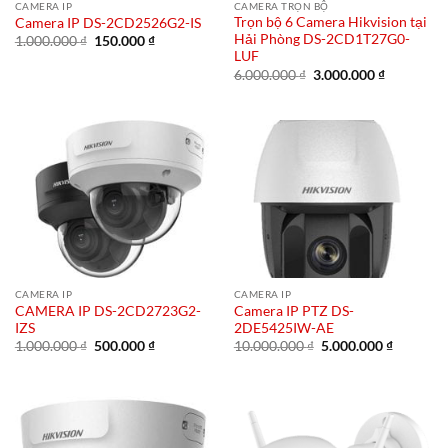
CAMERA IP
CAMERA TRỌN BỘ
Trọn bộ 6 Camera Hikvision tại
Camera IP DS-2CD2526G2-IS
Hải Phòng DS-2CD1T27G0-
Giá
Giá
1.000.000
₫
150.000
₫
gốc
hiện
LUF
là:
tại
Giá
Giá
6.000.000
₫
3.000.000
₫
1.000.000 ₫.
là:
gốc
hiện
150.000 ₫.
là:
tại
6.000.000 ₫.
là:
3.000.000 
CAMERA IP
CAMERA IP
CAMERA IP DS-2CD2723G2-
Camera IP PTZ DS-
IZS
2DE5425IW-AE
Giá
Giá
Giá
Giá
1.000.000
₫
500.000
₫
10.000.000
₫
5.000.000
₫
gốc
hiện
gốc
hiện
là:
tại
là:
tại
1.000.000 ₫.
là:
10.000.000 ₫.
là:
500.000 ₫.
5.000.00