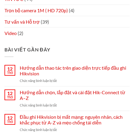
Trọn bộ camera 1M ( HD 720p)
(4)
Tư vấn và Hỗ trợ
(39)
Video
(2)
BÀI VIẾT GẦN ĐÂY
Hướng dẫn thao tác trên giao diện trực tiếp đầu ghi
12
Th5
Hikvision
ở
Chức năng bình luận bị tắt
Hướng
dẫn
Hướng dẫn chọn, lắp đặt và cài đặt Hik-Connect từ
12
thao
Th5
A–Z
tác
ở
Chức năng bình luận bị tắt
trên
Hướng
giao
dẫn
Đầu ghi Hikvision bị mất mạng: nguyên nhân, cách
diện
12
chọn,
trực
Th5
khắc phục từ A-Z và mẹo chống tái diễn
lắp
tiếp
ở
Chức năng bình luận bị tắt
đặt
đầu