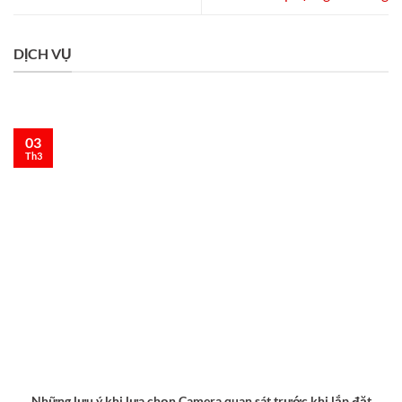
DỊCH VỤ
03
Th3
Những lưu ý khi lựa chọn Camera quan sát trước khi lắp đặt