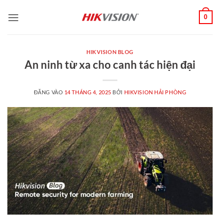
Bỏ
0
qua
nội
dung
HIKVISION BLOG
An ninh từ xa cho canh tác hiện đại
ĐĂNG VÀO
14 THÁNG 4, 2025
BỞI
HIKVISION HẢI PHÒNG