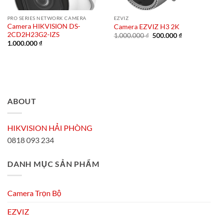
PRO SERIES NETWORK CAMERA
EZVIZ
Camera HIKVISION DS-
Camera EZVIZ H3 2K
2CD2H23G2-IZS
Giá
Giá
1.000.000
₫
500.000
₫
gốc
hiện
1.000.000
₫
là:
tại
1.000.000 ₫.
là:
500.000 ₫.
ABOUT
HIKVISION HẢI PHÒNG
0818 093 234
DANH MỤC SẢN PHẨM
Camera Trọn Bộ
EZVIZ