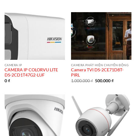
gốc
hiện
là:
tại
1.000.000 ₫.
là:
500.000 ₫.
CAMERA IP
CAMERA PHÁT HIỆN CHUYỂN ĐỘNG
CAMERA IP COLORVU LITE
Camera TVI DS-2CE71D8T-
DS-2CD1T47G2-LUF
PIRL
Giá
Giá
0
₫
1.000.000
₫
500.000
₫
gốc
hiện
là:
tại
1.000.000 ₫.
là:
500.000 ₫.