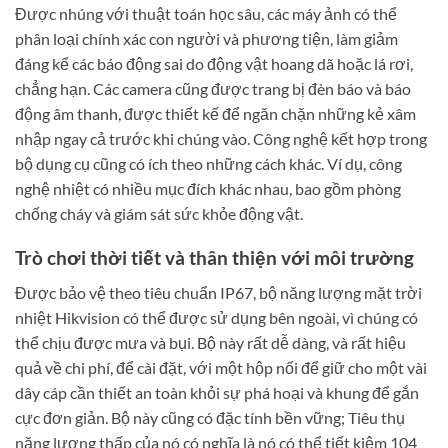
Được nhúng với thuật toán học sâu, các máy ảnh có thể
phân loại chính xác con người và phương tiện, làm giảm
đáng kể các báo động sai do động vật hoang dã hoặc lá rơi,
chẳng hạn. Các camera cũng được trang bị đèn báo và báo
động âm thanh, được thiết kế để ngăn chặn những kẻ xâm
nhập ngay cả trước khi chúng vào. Công nghệ kết hợp trong
bộ dụng cụ cũng có ích theo những cách khác. Ví dụ, công
nghệ nhiệt có nhiều mục đích khác nhau, bao gồm phòng
chống cháy và giám sát sức khỏe động vật.
Trò chơi thời tiết và thân thiện với môi trường
Được bảo vệ theo tiêu chuẩn IP67, bộ năng lượng mặt trời
nhiệt Hikvision có thể được sử dụng bên ngoài, vì chúng có
thể chịu được mưa và bụi. Bộ này rất dễ dàng, và rất hiệu
quả về chi phí, để cài đặt, với một hộp nối để giữ cho một vài
dây cáp cần thiết an toàn khỏi sự phá hoại và khung để gắn
cực đơn giản. Bộ này cũng có đặc tính bền vững; Tiêu thụ
năng lượng thấp của nó có nghĩa là nó có thể tiết kiệm 104