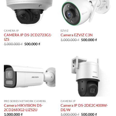
CAMERA IP
EZVIZ
CAMERA IP DS-2CD2723G1-
Camera EZVIZ C3N
IZS
Giá
Giá
1.000.000
₫
500.000
₫
gốc
hiện
Giá
Giá
1.000.000
₫
500.000
₫
là:
tại
gốc
hiện
1.000.000 ₫.
là:
là:
tại
500.000 ₫.
1.000.000 ₫.
là:
500.000 ₫.
PRO SERIES NETWORK CAMERA
CAMERA IP
Camera HIKVISION DS-
Camera IP DS-2DE2C400IW-
2CD2683G2-LIZS2U
DE/W
Giá
Giá
1.000.000
₫
1.000.000
₫
500.000
₫