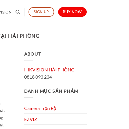
BUY NOW
SIGN UP
VISION
TẠI HẢI PHÒNG
ABOUT
HIKVISION HẢI PHÒNG
0818 093 234
DANH MỤC SẢN PHẨM
à
Camera Trọn Bộ
hát
ng
EZVIZ
uả