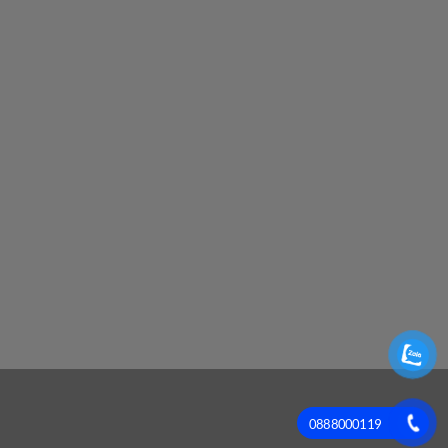
sh
0888000119