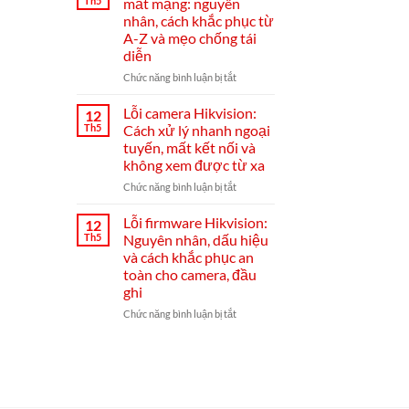
Th5
mất mạng: nguyên
lắp
đầu
nhân, cách khắc phục từ
đặt
ghi
A-Z và mẹo chống tái
và
Hikvision
diễn
cài
đặt
ở
Chức năng bình luận bị tắt
Hik-
Đầu
Connect
ghi
Lỗi camera Hikvision:
12
từ
Hikvision
Th5
Cách xử lý nhanh ngoại
A–
bị
tuyến, mất kết nối và
Z
mất
không xem được từ xa
mạng:
nguyên
ở
Chức năng bình luận bị tắt
nhân,
Lỗi
cách
camera
Lỗi firmware Hikvision:
12
khắc
Hikvision:
Th5
Nguyên nhân, dấu hiệu
phục
Cách
và cách khắc phục an
từ
xử
toàn cho camera, đầu
A-
lý
ghi
Z
nhanh
và
ngoại
ở
Chức năng bình luận bị tắt
mẹo
tuyến,
Lỗi
chống
mất
firmware
tái
kết
Hikvision:
diễn
nối
Nguyên
và
nhân,
không
dấu