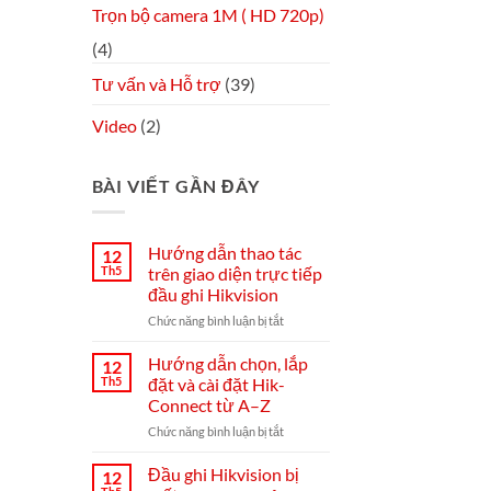
Trọn bộ camera 1M ( HD 720p)
(4)
Tư vấn và Hỗ trợ
(39)
Video
(2)
BÀI VIẾT GẦN ĐÂY
Hướng dẫn thao tác
12
Th5
trên giao diện trực tiếp
đầu ghi Hikvision
ở
Chức năng bình luận bị tắt
Hướng
dẫn
Hướng dẫn chọn, lắp
12
thao
Th5
đặt và cài đặt Hik-
tác
Connect từ A–Z
trên
ở
Chức năng bình luận bị tắt
giao
Hướng
diện
dẫn
trực
Đầu ghi Hikvision bị
12
chọn,
tiếp