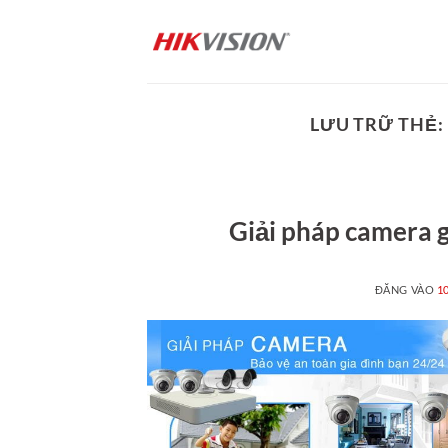
Bỏ
qua
nội
dung
LƯU TRỮ THẺ:
Giải pháp camera g
ĐĂNG VÀO
1