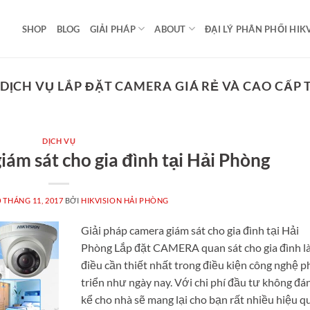
SHOP
BLOG
GIẢI PHÁP
ABOUT
ĐẠI LÝ PHÂN PHỐI HIK
DỊCH VỤ LẮP ĐẶT CAMERA GIÁ RẺ VÀ CAO CẤP 
DỊCH VỤ
iám sát cho gia đình tại Hải Phòng
0 THÁNG 11, 2017
BỞI
HIKVISION HẢI PHÒNG
Giải pháp camera giám sát cho gia đình tại Hải
Phòng Lắp đặt CAMERA quan sát cho gia đình l
điều cần thiết nhất trong điều kiện công nghệ p
triển như ngày nay. Với chi phí đầu tư không đá
kể cho nhà sẽ mang lại cho bạn rất nhiều hiệu q