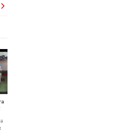
ra
g
iá
t