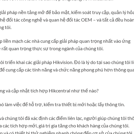
giải pháp nền tảng mở để bảo mật, kiểm soát truy cập, quản lý hỏ
ệ đối tác công nghệ và quan hệ đối tác OEM – và tất cả đều hoà
g tôi.
ợp liền mạch các nhà cung cấp giải pháp quan trọng nhất vào ứng
ệ rất quan trọng thực sự trong ngành của chúng tôi.
 triển khai các giải pháp Hikvision. Đó là lý do tại sao chúng tôi l
 để cung cấp các tính năng và chức năng phong phú hơn thông qu
ng và cập nhật tích hợp Hikcentral như thế nào?
ó làm việc để hỗ trợ, kiểm tra thiết bị mới hoặc lấy thông tin.
à chúng tôi đã xác định các điểm liên lạc, người giúp chúng tôi th
ra các tích hợp mới, giá trị gia tăng cho khách hàng của chúng tôi.
n và có thiết bị thử nghiệm nhanh chóng đến cơ sở của chúng tôi,