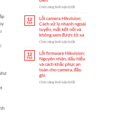
cài
đặt
ở
Chức năng bình luận bị tắt
Hik-
Đầu
cấp
Connect
ghi
Lỗi camera Hikvision:
12
từ
Hikvision
ùy
Th5
Cách xử lý nhanh ngoại
A–
bị
tuyến, mất kết nối và
u
Z
mất
không xem được từ xa
mạng:
nguyên
ở
Chức năng bình luận bị tắt
c
nhân,
Lỗi
cách
camera
Lỗi firmware Hikvision:
12
khắc
Hikvision:
Th5
Nguyên nhân, dấu hiệu
phục
Cách
và cách khắc phục an
từ
xử
toàn cho camera, đầu
A-
lý
 như
ghi
Z
nhanh
và
ngoại
ở
Chức năng bình luận bị tắt
mẹo
tuyến,
ột
Lỗi
chống
mất
firmware
tái
kết
Hikvision:
diễn
nối
Nguyên
và
nhân,
inh
không
dấu
xem
hiệu
được
và
từ
cách