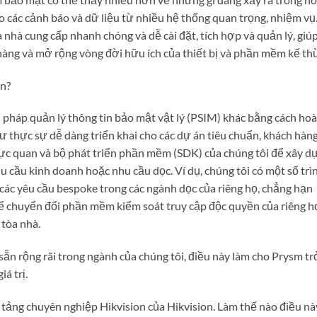
ho các cảnh báo và dữ liệu từ nhiều hệ thống quan trọng, nhiệm vụ
nhà cung cấp nhanh chóng và dễ cài đặt, tích hợp và quản lý, giú
 hàng và mở rộng vòng đời hữu ích của thiết bị và phần mềm kế th
on?
ải pháp quản lý thông tin bảo mật vật lý (PSIM) khác bằng cách ho
ư thực sự dễ dàng triển khai cho các dự án tiêu chuẩn, khách hàn
rực quan và bộ phát triển phần mềm (SDK) của chúng tôi để xây d
 cầu kinh doanh hoặc nhu cầu dọc. Ví dụ, chúng tôi có một số trì
 các yêu cầu bespoke trong các ngành dọc của riêng họ, chẳng hạn
ể chuyển đổi phần mềm kiểm soát truy cập độc quyền của riêng h
tòa nhà.
sẵn rộng rãi trong ngành của chúng tôi, điều này làm cho Prysm tr
á trị.
tảng chuyên nghiệp Hikvision của Hikvision. Làm thế nào điều nà