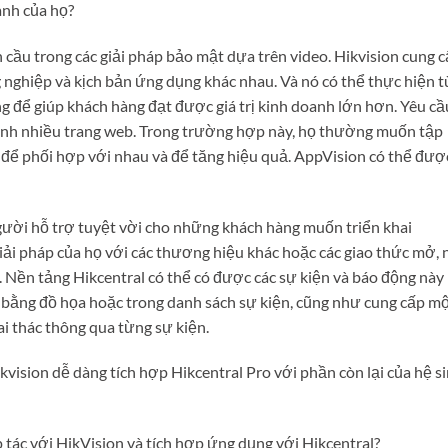
anh của họ?
n cầu trong các giải pháp bảo mật dựa trên video. Hikvision cung 
 nghiệp và kịch bản ứng dụng khác nhau. Và nó có thể thực hiện t
 để giúp khách hàng đạt được giá trị kinh doanh lớn hơn. Yêu cầ
ành nhiều trang web. Trong trường hợp này, họ thường muốn tập
ọ để phối hợp với nhau và để tăng hiệu quả. AppVision có thể đượ
người hỗ trợ tuyệt vời cho những khách hàng muốn triển khai
iải pháp của họ với các thương hiệu khác hoặc các giao thức mở,
Nền tảng Hikcentral có thể có được các sự kiện và báo động này
 bằng đồ họa hoặc trong danh sách sự kiện, cũng như cung cấp m
i thác thông qua từng sự kiện.
vision dễ dàng tích hợp Hikcentral Pro với phần còn lại của hệ s
tác với HikVision và tích hợp ứng dụng với Hikcentral?