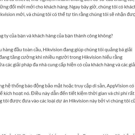
hững đổi mới mới cho khách hàng. Ngay bây giờ, chúng tôi có khác
ikvision mới, và chúng tôi có thể tự tin rằng chúng tôi sẽ nhận đư
ng ty của bạn và khách hàng của bạn thành công không?
ệu hàng đầu toàn cầu, Hikvision đang giúp chúng tôi quảng bá giải
 đang tăng cường khi nhiều người trong Hikvision hiểu rằng
 các giải pháp đa nhà cung cấp hiện có của khách hàng và các giả
ng hệ thống báo động bảo mật hoặc truy cập di sản, AppVision có
 kích hoạt nó. Điều này dẫn đến tiết kiệm thời gian và chi phí rất
g tôi được đưa vào các loại dự án Hikvision này bởi vì chúng tôi c