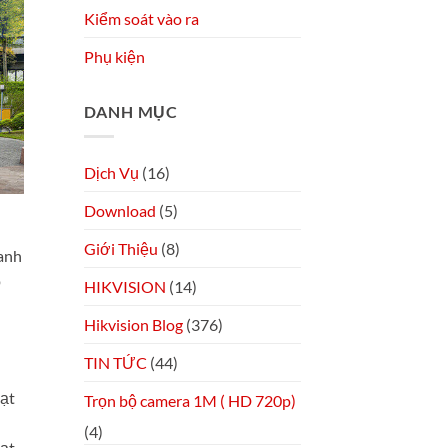
Kiểm soát vào ra
Phụ kiện
DANH MỤC
Dịch Vụ
(16)
Download
(5)
Giới Thiệu
(8)
oanh
p
HIKVISION
(14)
Hikvision Blog
(376)
TIN TỨC
(44)
oạt
Trọn bộ camera 1M ( HD 720p)
(4)
oạt