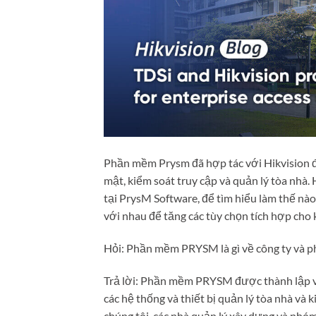
Phần mềm Prysm đã hợp tác với Hikvision để
mật, kiểm soát truy cập và quản lý tòa nhà.
tại PrysM Software, để tìm hiểu làm thế nà
với nhau để tăng các tùy chọn tích hợp cho 
Hỏi: Phần mềm PRYSM là gì về công ty và p
Trả lời: Phần mềm PRYSM được thành lập vớ
các hệ thống và thiết bị quản lý tòa nhà và
chúng tôi, các nhà quản lý xây dựng và nhó