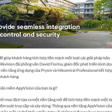
 giúp khách hàng tích hợp liền mạch một loạt các giải pháp bảo
 Hikvision đã phỏng vấn David Fiorina, giám đốc phát triển kinh d
o nền tảng ứng dụng của Prysm và Hikcentral Professional kết hợ
khách hàng.
hần mềm AppVision của bạn là gì?
i mục đích tạo ra một nền tảng mở để tích hợp liền mạch một l
 kiểm soát truy cập và xây dựng. Thông qua nền tảng AppVision của
m bảo mật có thể thấy nhiều hơn về những gì đang xảy ra trong h