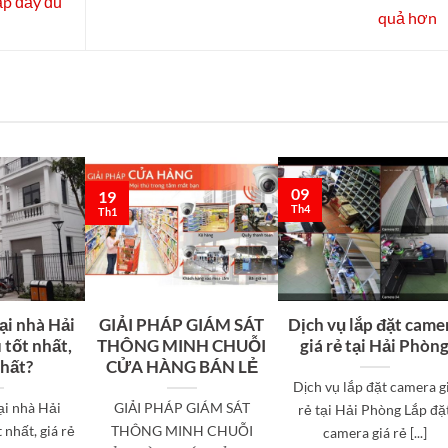
ập đầy đủ
quả hơn
09
19
Th4
Th1
ại nhà Hải
GIẢI PHÁP GIÁM SÁT
Dịch vụ lắp đặt came
 tốt nhất,
THÔNG MINH CHUỖI
giá rẻ tại Hải Phòn
nhất?
CỬA HÀNG BÁN LẺ
Dịch vụ lắp đặt camera g
ại nhà Hải
GIẢI PHÁP GIÁM SÁT
rẻ tại Hải Phòng Lắp đặ
 nhất, giá rẻ
THÔNG MINH CHUỖI
camera giá rẻ [...]