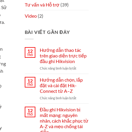
Tư vấn và Hỗ trợ
(39)
. Sử
p
Video
(2)
ừa.
BÀI VIẾT GẦN ĐÂY
àn
Hướng dẫn thao tác
12
Th5
trên giao diện trực tiếp
g
đầu ghi Hikvision
ựng
ở
Chức năng bình luận bị tắt
nh
Hướng
dẫn
Hướng dẫn chọn, lắp
12
thao
Th5
đặt và cài đặt Hik-
ọ
tác
Connect từ A–Z
trên
ở
Chức năng bình luận bị tắt
giao
Hướng
diện
ở
dẫn
trực
Đầu ghi Hikvision bị
12
chọn,
tiếp
Th5
mất mạng: nguyên
lắp
đầu
nhân, cách khắc phục từ
đặt
ghi
A-Z và mẹo chống tái
y
và
Hikvision
diễn