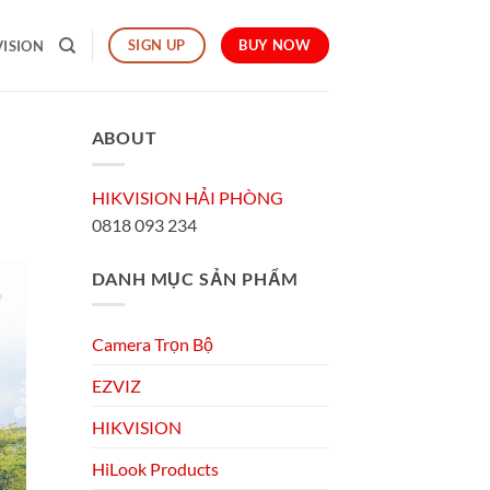
BUY NOW
SIGN UP
VISION
ABOUT
HIKVISION HẢI PHÒNG
0818 093 234
DANH MỤC SẢN PHẨM
Camera Trọn Bộ
EZVIZ
HIKVISION
HiLook Products