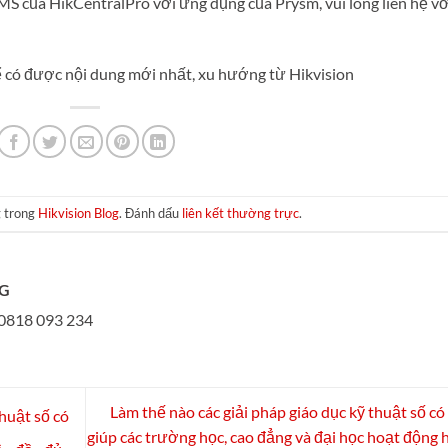
S của HikCentralPro với ứng dụng của Prysm, vui lòng liên hệ vớ
ể có được nội dung mới nhất, xu hướng từ Hikvision
g trong
Hikvision Blog
. Đánh dấu
liên kết thường trực
.
NG
818 093 234
Làm thế nào các giải pháp giáo dục kỹ thuật số có
thuật số có
giúp các trường học, cao đẳng và đại học hoạt động 