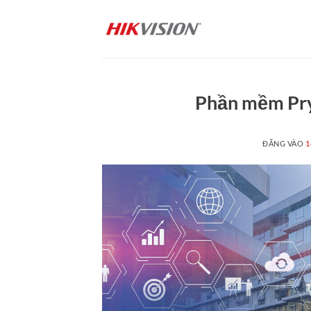
Bỏ
qua
nội
dung
Phần mềm Pry
ĐĂNG VÀO
1