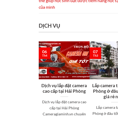
thể giúp học sinh đạt được tiềm năng học t
của mình
DỊCH VỤ
07
06
Th3
Th4
Dịch vụ lắp đặt camera
Lắp camera t
cao cấp tại Hải Phòng
Phòng ở đâu
giá rẻ 
Dịch vụ lắp đặt camera cao
Lắp camera t
cấp tại Hải Phòng
Phòng ở đâu tốt
Cameragiaminh.vn chuyên