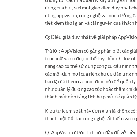
động của họ. , với một giao diện duy nhất c
dụng appvision, công nghệ và môi trường đa 
tiết kiệm thời gian và tài nguyên của khách
Q: Điều gì là duy nhất về giải pháp AppVisi
Trả lời: AppVision cố gắng phân biệt các gi
toàn mở và do đó, có thể tùy chỉnh. Cũng nh
nâng cao có thể sử dụng công cụ cấu hình t
các mô -đun mới của riêng họ để đáp ứng nhu
bán lại đã thêm các mô -đun mới để quản lý
như quản lý đường cao tốc hoặc thậm chí đ
thành một nền tảng tích hợp mở để quản lý 
Kiểu tự kiểm soát này đơn giản là không có 
thành một đối tác công nghệ rất hiếm và có gi
Q: AppVision được tích hợp đầy đủ với nền 