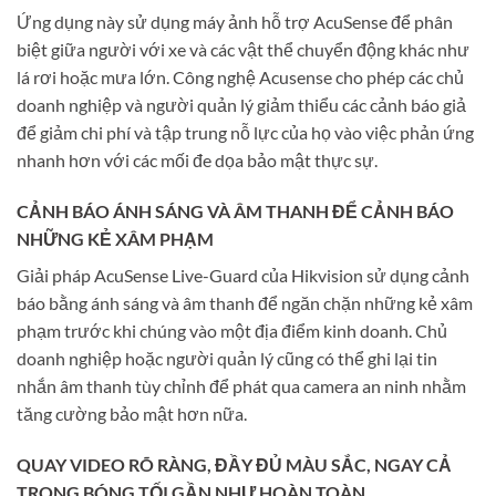
Ứng dụng này sử dụng máy ảnh hỗ trợ AcuSense để phân
biệt giữa người với xe và các vật thể chuyển động khác như
lá rơi hoặc mưa lớn. Công nghệ Acusense cho phép các chủ
doanh nghiệp và người quản lý giảm thiểu các cảnh báo giả
để giảm chi phí và tập trung nỗ lực của họ vào việc phản ứng
nhanh hơn với các mối đe dọa bảo mật thực sự.
CẢNH BÁO ÁNH SÁNG VÀ ÂM THANH ĐỂ CẢNH BÁO
NHỮNG KẺ XÂM PHẠM
Giải pháp AcuSense Live-Guard của Hikvision sử dụng cảnh
báo bằng ánh sáng và âm thanh để ngăn chặn những kẻ xâm
phạm trước khi chúng vào một địa điểm kinh doanh. Chủ
doanh nghiệp hoặc người quản lý cũng có thể ghi lại tin
nhắn âm thanh tùy chỉnh để phát qua camera an ninh nhằm
tăng cường bảo mật hơn nữa.
QUAY VIDEO RÕ RÀNG, ĐẦY ĐỦ MÀU SẮC, NGAY CẢ
TRONG BÓNG TỐI GẦN NHƯ HOÀN TOÀN