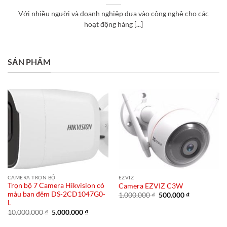
Với nhiều người và doanh nghiệp dựa vào công nghệ cho các
hoạt động hàng [...]
SẢN PHẨM
CAMERA TRỌN BỘ
EZVIZ
Trọn bộ 7 Camera Hikvision có
Camera EZVIZ C3W
màu ban đêm DS-2CD1047G0-
Giá
Giá
1.000.000
₫
500.000
₫
gốc
hiện
L
là:
tại
Giá
Giá
10.000.000
₫
5.000.000
₫
1.000.000 ₫.
là:
gốc
hiện
500.000 ₫.
là:
tại