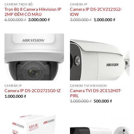
CAMERA TRỌN BỘ
CAMERA IP
Trọn Bộ 8 Camera Hikvision IP
Camera IP DS-2CV2121G2-
2MP ĐÊM CÓ MÀU
IDW
Giá
Giá
Giá
Giá
6.500.000
₫
3.000.000
₫
3.000.000
₫
1.000.000
₫
gốc
hiện
gốc
hiện
là:
tại
là:
tại
6.500.000 ₫.
là:
3.000.000 ₫.
là:
3.000.000 ₫.
1.000.000 
CAMERA IP
CAMERA TVI HIKVISION
Camera TVI DS-2CE12H0T-
Camera IP DS-2CD2721G0-IZ
PIRL
1.000.000
₫
Giá
Giá
1.000.000
₫
500.000
₫
gốc
hiện
là:
tại
1.000.000 ₫.
là:
500.000 ₫.