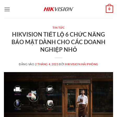
Bỏ
0
qua
nội
dung
TIN TỨC
HIKVISION TIẾT LỘ 6 CHỨC NĂNG
BẢO MẬT DÀNH CHO CÁC DOANH
NGHIỆP NHỎ
ĐĂNG VÀO
2 THÁNG 4, 2023
BỞI
HIKVISION HẢI PHÒNG