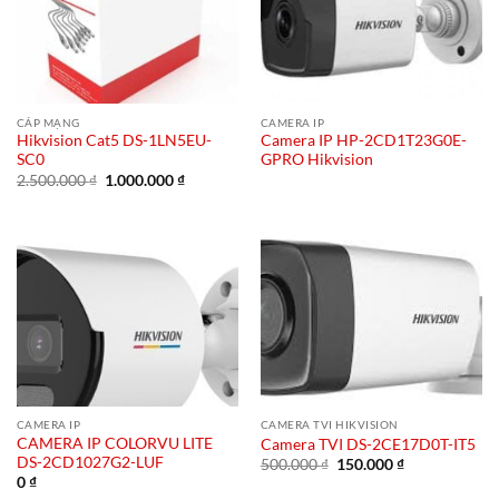
CÁP MẠNG
CAMERA IP
Hikvision Cat5 DS-1LN5EU-
Camera IP HP-2CD1T23G0E-
SC0
GPRO Hikvision
Giá
Giá
2.500.000
₫
1.000.000
₫
gốc
hiện
là:
tại
2.500.000 ₫.
là:
1.000.000 ₫.
CAMERA IP
CAMERA TVI HIKVISION
CAMERA IP COLORVU LITE
Camera TVI DS-2CE17D0T-IT5
DS-2CD1027G2-LUF
Giá
Giá
500.000
₫
150.000
₫
gốc
hiện
0
₫
là:
tại