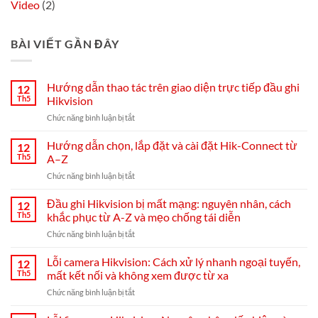
Video
(2)
BÀI VIẾT GẦN ĐÂY
Hướng dẫn thao tác trên giao diện trực tiếp đầu ghi
12
Th5
Hikvision
ở
Chức năng bình luận bị tắt
Hướng
dẫn
Hướng dẫn chọn, lắp đặt và cài đặt Hik-Connect từ
12
thao
Th5
A–Z
tác
ở
Chức năng bình luận bị tắt
trên
Hướng
giao
dẫn
Đầu ghi Hikvision bị mất mạng: nguyên nhân, cách
diện
12
chọn,
trực
Th5
khắc phục từ A-Z và mẹo chống tái diễn
lắp
tiếp
ở
Chức năng bình luận bị tắt
đặt
đầu
Đầu
và
ghi
ghi
Lỗi camera Hikvision: Cách xử lý nhanh ngoại tuyến,
cài
12
Hikvision
Hikvision
đặt
Th5
mất kết nối và không xem được từ xa
bị
Hik-
ở
Chức năng bình luận bị tắt
mất
Connect
Lỗi
mạng:
từ
camera
nguyên