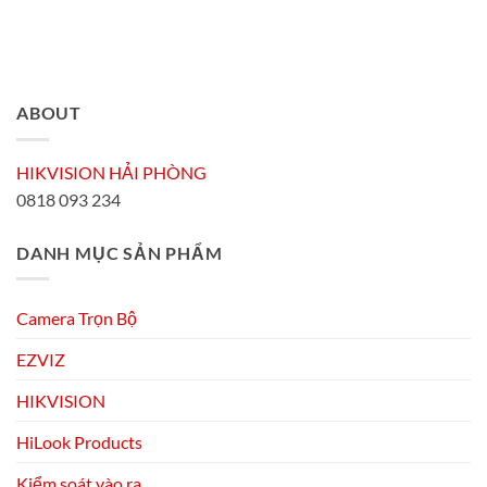
500.000 ₫.
là:
150.000 ₫.
ABOUT
HIKVISION HẢI PHÒNG
0818 093 234
DANH MỤC SẢN PHẨM
Camera Trọn Bộ
EZVIZ
HIKVISION
HiLook Products
Kiểm soát vào ra