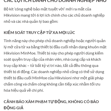
CÁC LỢI ÍCH DÀNH CHO DOANH NGHIỆP NHỎ
Bộ kit ‘công nghệ bảo mật tuyệt vời’ mới ra mắt của
Hikvision mang tới 6 lợi ích chính cho các chủ doanh nghiệp
nhỏ và các nhà quản lý bao gồm:
KIỂM SOÁT TRUY CẬP TỪ XA MỌI LÚC
Tính năng này cho phép chủ doanh nghiệp hoặc người quản
lý mở cửa từ xa bằng thiết bị đầu cuối nhận dạng khuôn mặt
Hikvision MinMoe. Thiết bị này cho phép người dùng kiểm
soát quyền truy cập của nhân viên, nhà cung cấp và khách
truy cập khác – từ bất kỳ vị trí nào, tất cả đều thông qua
thiết bị di động. Các doanh nghiệp nhỏ cũng có thể sử dụng
thiết bị đầu cuối MinMoe của Hikvisioni như một giải pháp
chấm công và chấm công không cần tiếp xúc nhằm tối ưu
hóa hiệu quả về chi phí.
CẢNH BÁO XÂM PHẠM TỰ ĐỘNG, KHÔNG CÓ BÁO
ĐỘNG GIẢ