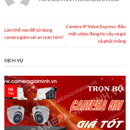
Camera IP Value Express: Bảo
Làm thế nào để sử dụng
mật video đáng tin cậy và giá
camera giám sát an toàn hơn?
cả phải chăng
DỊCH VỤ
06
Th4