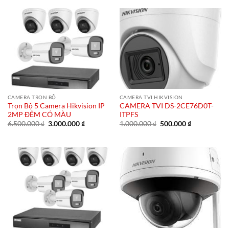
10.000.000 ₫.
là:
5.000.000 ₫.
CAMERA TRỌN BỘ
CAMERA TVI HIKVISION
Trọn Bộ 5 Camera Hikvision IP
CAMERA TVI DS-2CE76D0T-
2MP ĐÊM CÓ MÀU
ITPFS
Giá
Giá
Giá
Giá
6.500.000
₫
3.000.000
₫
1.000.000
₫
500.000
₫
gốc
hiện
gốc
hiện
là:
tại
là:
tại
6.500.000 ₫.
là:
1.000.000 ₫.
là:
3.000.000 ₫.
500.000 ₫.