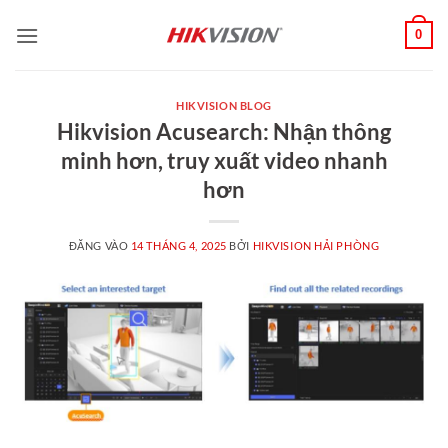
Bỏ
0
qua
nội
dung
HIKVISION BLOG
Hikvision Acusearch: Nhận thông
minh hơn, truy xuất video nhanh
hơn
ĐĂNG VÀO
14 THÁNG 4, 2025
BỞI
HIKVISION HẢI PHÒNG