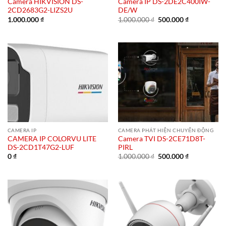
Camera HIKVISION DS-
Camera IP DS-2DE2C400IW-
2CD2683G2-LIZS2U
DE/W
Giá
Giá
1.000.000
₫
1.000.000
₫
500.000
₫
gốc
hiện
là:
tại
1.000.000 ₫.
là:
500.000 ₫.
CAMERA IP
CAMERA PHÁT HIỆN CHUYỂN ĐỘNG
CAMERA IP COLORVU LITE
Camera TVI DS-2CE71D8T-
DS-2CD1T47G2-LUF
PIRL
Giá
Giá
0
₫
1.000.000
₫
500.000
₫
gốc
hiện
là:
tại
1.000.000 ₫.
là:
500.000 ₫.