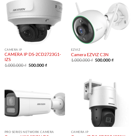
CAMERA IP
EZVIZ
CAMERA IP DS-2CD2723G1-
Camera EZVIZ C3N
IZS
Giá
Giá
1.000.000
₫
500.000
₫
gốc
hiện
Giá
Giá
1.000.000
₫
500.000
₫
là:
tại
gốc
hiện
1.000.000 ₫.
là:
là:
tại
500.000 ₫.
1.000.000 ₫.
là:
500.000 ₫.
PRO SERIES NETWORK CAMERA
CAMERA IP