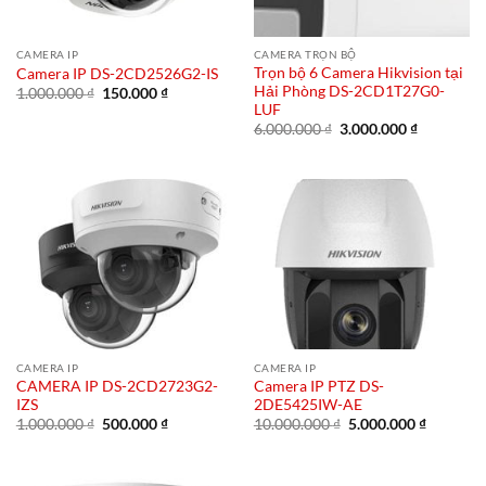
CAMERA IP
CAMERA TRỌN BỘ
Trọn bộ 6 Camera Hikvision tại
Camera IP DS-2CD2526G2-IS
Hải Phòng DS-2CD1T27G0-
Giá
Giá
1.000.000
₫
150.000
₫
gốc
hiện
LUF
là:
tại
Giá
Giá
6.000.000
₫
3.000.000
₫
1.000.000 ₫.
là:
gốc
hiện
150.000 ₫.
là:
tại
6.000.000 ₫.
là:
3.000.000 
CAMERA IP
CAMERA IP
CAMERA IP DS-2CD2723G2-
Camera IP PTZ DS-
IZS
2DE5425IW-AE
Giá
Giá
Giá
Giá
1.000.000
₫
500.000
₫
10.000.000
₫
5.000.000
₫
gốc
hiện
gốc
hiện
là:
tại
là:
tại
1.000.000 ₫.
là:
10.000.000 ₫.
là:
500.000 ₫.
5.000.00