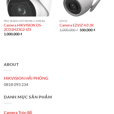
PRO SERIES NETWORK CAMERA
EZVIZ
Camera HIKVISION DS-
Camera EZVIZ H3 2K
2CD2H23G2-IZS
Giá
Giá
1.000.000
₫
500.000
₫
gốc
hiện
1.000.000
₫
là:
tại
1.000.000 ₫.
là:
500.000 ₫.
ABOUT
HIKVISION HẢI PHÒNG
0818 093 234
DANH MỤC SẢN PHẨM
Camera Trọn Bộ