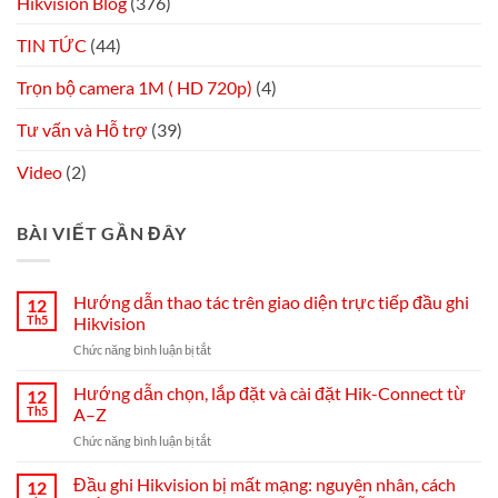
Hikvision Blog
(376)
TIN TỨC
(44)
Trọn bộ camera 1M ( HD 720p)
(4)
Tư vấn và Hỗ trợ
(39)
Video
(2)
BÀI VIẾT GẦN ĐÂY
Hướng dẫn thao tác trên giao diện trực tiếp đầu ghi
12
Th5
Hikvision
ở
Chức năng bình luận bị tắt
Hướng
dẫn
Hướng dẫn chọn, lắp đặt và cài đặt Hik-Connect từ
12
thao
Th5
A–Z
tác
ở
Chức năng bình luận bị tắt
trên
Hướng
giao
dẫn
Đầu ghi Hikvision bị mất mạng: nguyên nhân, cách
diện
12
chọn,