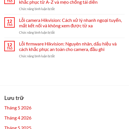
trực
Th5
khắc phục từ A-Z và mẹo chống tái diễn
lắp
tiếp
ở
Chức năng bình luận bị tắt
đặt
đầu
Đầu
và
ghi
ghi
Lỗi camera Hikvision: Cách xử lý nhanh ngoại tuyến,
cài
12
Hikvision
Hikvision
đặt
Th5
mất kết nối và không xem được từ xa
bị
Hik-
ở
Chức năng bình luận bị tắt
mất
Connect
Lỗi
mạng:
từ
camera
Lỗi firmware Hikvision: Nguyên nhân, dấu hiệu và
nguyên
12
A–
Hikvision:
nhân,
Th5
cách khắc phục an toàn cho camera, đầu ghi
Z
Cách
cách
ở
Chức năng bình luận bị tắt
xử
khắc
Lỗi
lý
phục
firmware
nhanh
từ
Hikvision:
ngoại
A-
Nguyên
tuyến,
Z
nhân,
mất
và
dấu
kết
mẹo
hiệu
nối
chống
và
và
Lưu trữ
tái
cách
không
diễn
khắc
xem
Tháng 5 2026
phục
được
an
từ
Tháng 4 2026
toàn
xa
cho
Tháng 5 2025