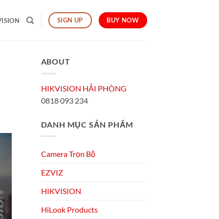
BUY NOW
SIGN UP
VISION
ABOUT
HIKVISION HẢI PHÒNG
0818 093 234
DANH MỤC SẢN PHẨM
Camera Trọn Bộ
EZVIZ
HIKVISION
HiLook Products