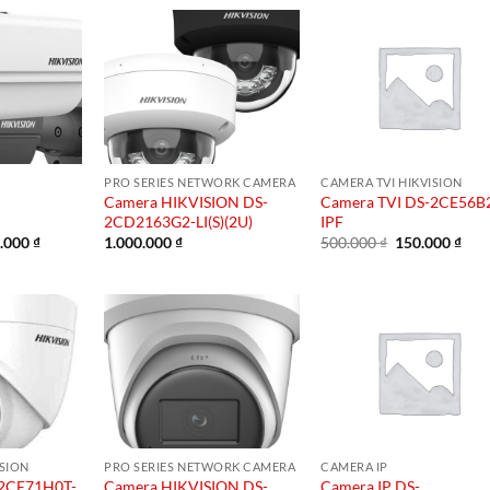
PRO SERIES NETWORK CAMERA
CAMERA TVI HIKVISION
Camera HIKVISION DS-
Camera TVI DS-2CE56B
2CD2163G2-LI(S)(2U)
IPF
Giá
Giá
Giá
.000
₫
1.000.000
₫
500.000
₫
150.000
₫
hiện
gốc
hiệ
tại
là:
tại
00.000 ₫.
là:
500.000 ₫.
là:
500.000 ₫.
150.
ISION
PRO SERIES NETWORK CAMERA
CAMERA IP
-2CE71H0T-
Camera HIKVISION DS-
Camera IP DS-