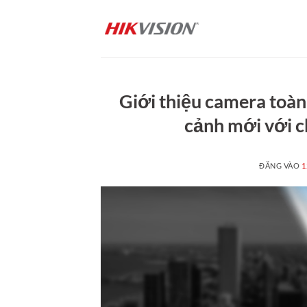
Bỏ
qua
nội
dung
Giới thiệu camera toà
cảnh mới với c
ĐĂNG VÀO
1