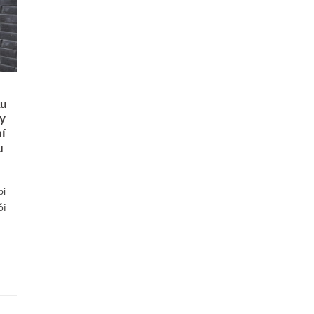
ầu
ùy
hí
u
bị
ỗi