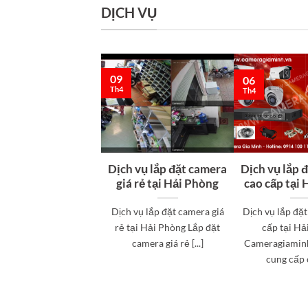
DỊCH VỤ
09
06
Th4
Th4
Dịch vụ lắp đặt camera
Dịch vụ lắp 
giá rẻ tại Hải Phòng
cao cấp tại
Dịch vụ lắp đặt camera giá
Dịch vụ lắp đặ
rẻ tại Hải Phòng Lắp đặt
cấp tại Hả
camera giá rẻ [...]
Cameragiaminh
cung cấp cá