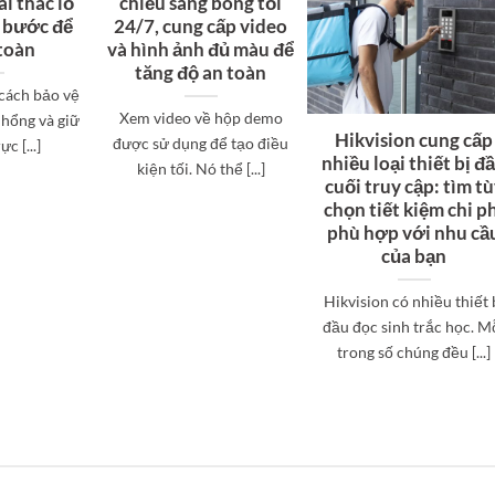
ai thác lỗ
chiếu sáng bóng tối
c bước để
24/7, cung cấp video
 toàn
và hình ảnh đủ màu để
tăng độ an toàn
 cách bảo vệ
Xem video về hộp demo
 hổng và giữ
Hikvision cung cấp
được sử dụng để tạo điều
c [...]
nhiều loại thiết bị đ
kiện tối. Nó thể [...]
cuối truy cập: tìm t
chọn tiết kiệm chi p
phù hợp với nhu cầ
của bạn
Hikvision có nhiều thiết 
đầu đọc sinh trắc học. M
trong số chúng đều [...]