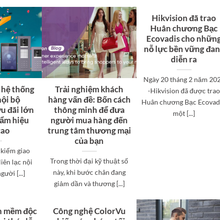
Hikvision đã trao
Huân chương Bạc
Ecovadis cho nhữn
nỗ lực bền vững đa
diễn ra
Ngày 20 tháng 2 năm 20
 hệ thống
Trải nghiệm khách
-Hikvision đã được tra
nội bộ
hàng vấn đề: Bốn cách
Huân chương Bạc Ecovadi
ưu đãi lớn
thông minh để đưa
một [...]
hẩm hiệu
người mua hàng đến
cao
trung tâm thương mại
của bạn
 kiếm giao
Trong thời đại kỹ thuật số
liên lạc nội
này, khi bước chân đang
ười [...]
giảm dần và thương [...]
ần mềm độc
Công nghệ ColorVu