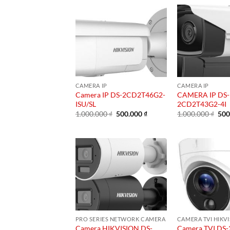
CAMERA IP
CAMERA IP
Camera IP DS-2CD2T46G2-
CAMERA IP DS-
ISU/SL
2CD2T43G2-4I
Giá
Giá
Giá
1.000.000
₫
500.000
₫
1.000.000
₫
500
gốc
hiện
gốc
là:
tại
là:
1.000.000 ₫.
là:
1.0
500.000 ₫.
PRO SERIES NETWORK CAMERA
CAMERA TVI HIKV
Camera HIKVISION DS-
Camera TVI DS