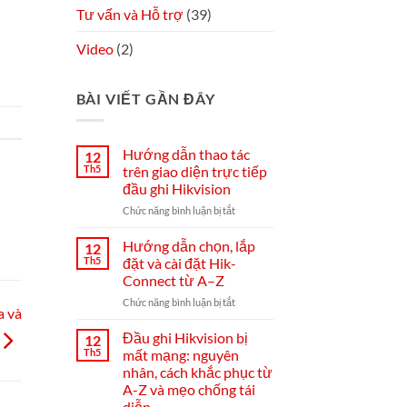
Tư vấn và Hỗ trợ
(39)
Video
(2)
BÀI VIẾT GẦN ĐÂY
Hướng dẫn thao tác
12
Th5
trên giao diện trực tiếp
đầu ghi Hikvision
ở
Chức năng bình luận bị tắt
Hướng
dẫn
Hướng dẫn chọn, lắp
12
thao
Th5
đặt và cài đặt Hik-
tác
Connect từ A–Z
trên
ở
Chức năng bình luận bị tắt
giao
a và
Hướng
diện
dẫn
trực
Đầu ghi Hikvision bị
12
chọn,
tiếp
Th5
mất mạng: nguyên
lắp
đầu
nhân, cách khắc phục từ
đặt
ghi
A-Z và mẹo chống tái
và
Hikvision
diễn