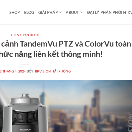
SHOP
BLOG
GIẢI PHÁP
ABOUT
ĐẠI LÝ PHÂN PHỐI HIK
HIKVISION BLOG
n cảnh TandemVu PTZ và ColorVu toàn
hức năng liên kết thông minh!
2 THÁNG 4, 2024
BỞI
HIKVISION HẢI PHÒNG