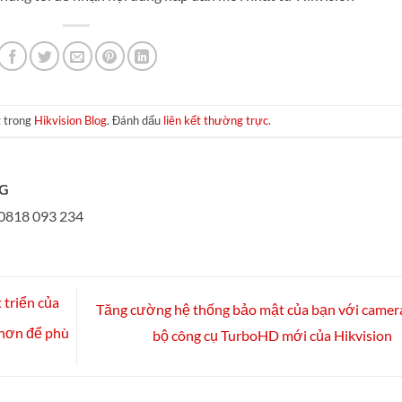
g trong
Hikvision Blog
. Đánh dấu
liên kết thường trực
.
NG
818 093 234
 triển của
Tăng cường hệ thống bảo mật của bạn với camer
 hơn để phù
bộ công cụ TurboHD mới của Hikvision