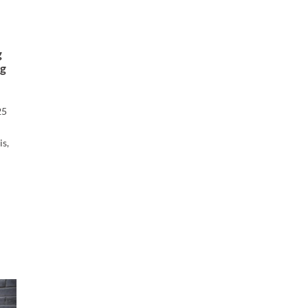
g
ng
25
o
s,