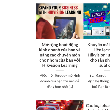
Mở rộng hoạt động
Khuyến mãi
kinh doanh của bạn và
liên lạc 
nâng cao chuyên môn
Hikvision: 
cho nhóm của bạn với
cho sản p
Hikvision Learning
suất 
Việc mở rộng quy mô kinh
Bạn đang tìm
doanh của bạn trở nên dễ
dịch hệ thống 
dàng hơn nhờ [...]
bộ? Bạn là ng
Các loại ph