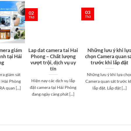
03
02
Th3
Th3
amera giám
Lap dat camera tai Hai
Những lưu ý khi lự
ình tại Hải
Phong – Chất lượng
chọn Camera quan s
ng
vượt trội, dịch vụ uy
trước khi lắp đặt
tín
ra giám sát
Những lưu ý khi lựa chọ
Hiện nay các dịch vụ lắp
ại Hải Phòng
Camera quan sát trước k
đặt camera tại Hải Phòng
 quan [...]
lắp đặt. Lắp đặt [...]
đang ngày càng phát [...]