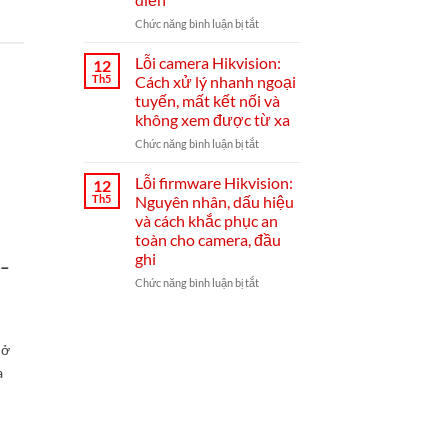
cài
đặt
ở
Chức năng bình luận bị tắt
Hik-
Đầu
Connect
ghi
Lỗi camera Hikvision:
12
từ
Hikvision
Th5
Cách xử lý nhanh ngoại
A–
bị
tuyến, mất kết nối và
Z
mất
không xem được từ xa
mạng:
nguyên
ở
Chức năng bình luận bị tắt
nhân,
Lỗi
cách
camera
Lỗi firmware Hikvision:
12
khắc
Hikvision:
Th5
Nguyên nhân, dấu hiệu
phục
Cách
và cách khắc phục an
từ
xử
toàn cho camera, đầu
A-
lý
ghi
Z
nhanh
 –
và
ngoại
ở
Chức năng bình luận bị tắt
mẹo
tuyến,
Lỗi
chống
mất
firmware
tái
kết
Hikvision:
diễn
nối
 ở
Nguyên
và
nhân,
a
không
dấu
xem
hiệu
được
và
từ
cách