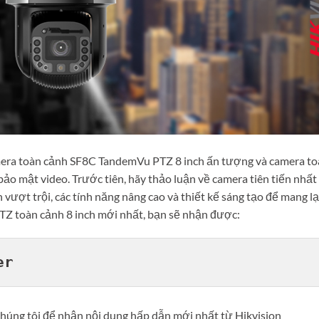
amera toàn cảnh SF8C TandemVu PTZ 8 inch ấn tượng và camera t
ảo mật video. Trước tiên, hãy thảo luận về camera tiên tiến nhất
ượt trội, các tính năng nâng cao và thiết kế sáng tạo để mang lạ
TZ toàn cảnh 8 inch mới nhất, bạn sẽ nhận được:
er
húng tôi để nhận nội dung hấp dẫn mới nhất từ ​​Hikvision