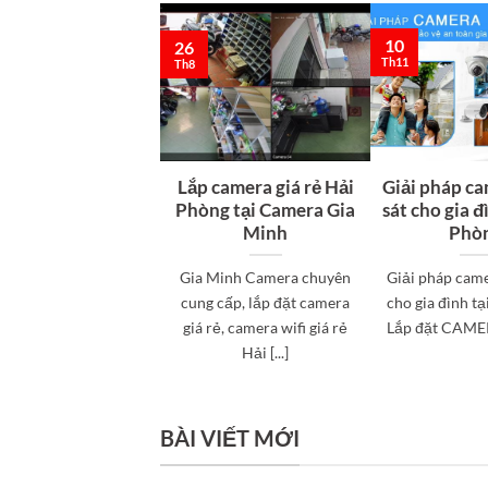
10
26
Th11
Th8
Lắp camera giá rẻ Hải
Giải pháp c
Phòng tại Camera Gia
sát cho gia đ
Minh
Phò
Gia Minh Camera chuyên
Giải pháp came
cung cấp, lắp đặt camera
cho gia đình t
giá rẻ, camera wifi giá rẻ
Lắp đặt CAMERA
Hải [...]
BÀI VIẾT MỚI