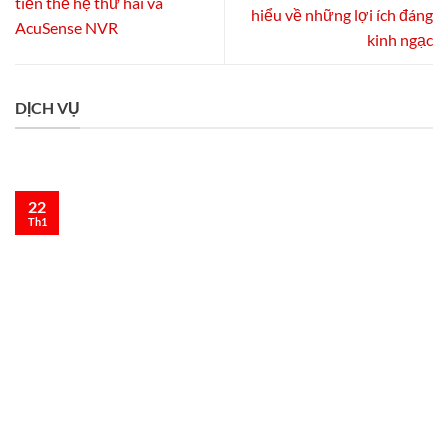
tiền thế hệ thứ hai và
hiểu về những lợi ích đáng
AcuSense NVR
kinh ngạc
DỊCH VỤ
22
Th1