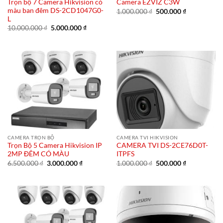
Trọn bộ 7 Camera Hikvision có
Camera EZVIZ C3W
màu ban đêm DS-2CD1047G0-
Giá
Giá
1.000.000
₫
500.000
₫
gốc
hiện
L
là:
tại
Giá
Giá
10.000.000
₫
5.000.000
₫
1.000.000 ₫.
là:
gốc
hiện
500.000 ₫.
là:
tại
10.000.000 ₫.
là:
5.000.000 ₫.
CAMERA TRỌN BỘ
CAMERA TVI HIKVISION
Trọn Bộ 5 Camera Hikvision IP
CAMERA TVI DS-2CE76D0T-
2MP ĐÊM CÓ MÀU
ITPFS
Giá
Giá
Giá
Giá
6.500.000
₫
3.000.000
₫
1.000.000
₫
500.000
₫
gốc
hiện
gốc
hiện
là:
tại
là:
tại
6.500.000 ₫.
là:
1.000.000 ₫.
là:
3.000.000 ₫.
500.000 ₫.