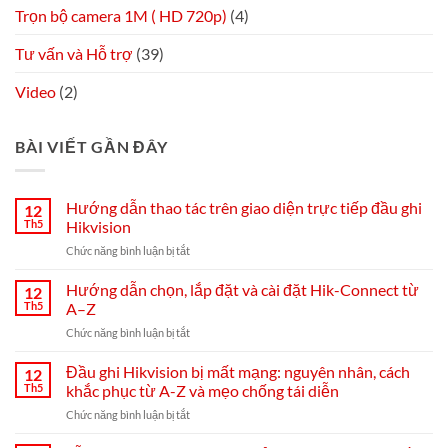
Trọn bộ camera 1M ( HD 720p)
(4)
Tư vấn và Hỗ trợ
(39)
Video
(2)
BÀI VIẾT GẦN ĐÂY
Hướng dẫn thao tác trên giao diện trực tiếp đầu ghi
12
Th5
Hikvision
ở
Chức năng bình luận bị tắt
Hướng
dẫn
Hướng dẫn chọn, lắp đặt và cài đặt Hik-Connect từ
12
thao
Th5
A–Z
tác
ở
Chức năng bình luận bị tắt
trên
Hướng
giao
dẫn
Đầu ghi Hikvision bị mất mạng: nguyên nhân, cách
diện
12
chọn,
trực
Th5
khắc phục từ A-Z và mẹo chống tái diễn
lắp
tiếp
ở
Chức năng bình luận bị tắt
đặt
đầu
Đầu
và
ghi
ghi