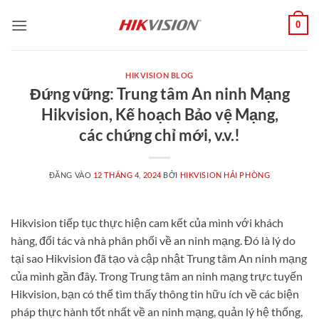
Bỏ
0
qua
nội
dung
HIKVISION BLOG
Đứng vững: Trung tâm An ninh Mạng
Hikvision, Kế hoạch Bảo vệ Mạng,
các chứng chỉ mới, v.v.!
ĐĂNG VÀO
12 THÁNG 4, 2024
BỞI
HIKVISION HẢI PHÒNG
Hikvision tiếp tục thực hiện cam kết của mình với khách
hàng, đối tác và nhà phân phối về an ninh mạng. Đó là lý do
tại sao Hikvision đã tạo và cập nhật Trung tâm An ninh mạng
của mình gần đây. Trong Trung tâm an ninh mạng trực tuyến
Hikvision, bạn có thể tìm thấy thông tin hữu ích về các biện
pháp thực hành tốt nhất về an ninh mạng, quản lý hệ thống,