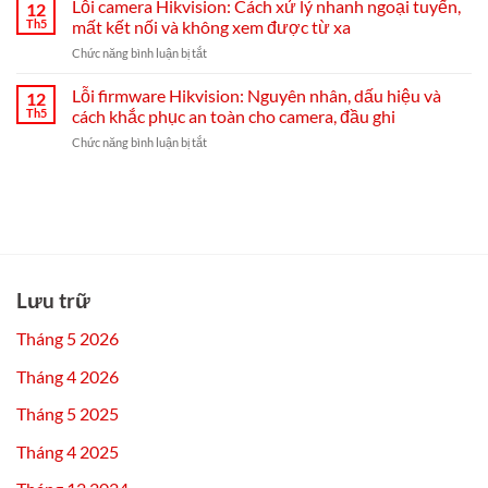
Lỗi camera Hikvision: Cách xử lý nhanh ngoại tuyến,
cài
12
Hikvision
Hikvision
đặt
Th5
mất kết nối và không xem được từ xa
bị
Hik-
ở
Chức năng bình luận bị tắt
mất
Connect
Lỗi
mạng:
từ
camera
Lỗi firmware Hikvision: Nguyên nhân, dấu hiệu và
nguyên
12
A–
Hikvision:
nhân,
Th5
cách khắc phục an toàn cho camera, đầu ghi
Z
Cách
cách
ở
Chức năng bình luận bị tắt
xử
khắc
Lỗi
lý
phục
firmware
nhanh
từ
Hikvision:
ngoại
A-
Nguyên
tuyến,
Z
nhân,
mất
và
dấu
kết
mẹo
hiệu
nối
chống
và
và
Lưu trữ
tái
cách
không
diễn
khắc
xem
Tháng 5 2026
phục
được
an
từ
Tháng 4 2026
toàn
xa
cho
Tháng 5 2025
camera,
đầu
Tháng 4 2025
ghi