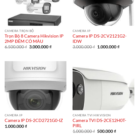
CAMERA TRỌN BỘ
CAMERA IP
Trọn Bộ 8 Camera Hikvision IP
Camera IP DS-2CV2121G2-
2MP ĐÊM CÓ MÀU
IDW
Giá
Giá
Giá
Giá
6.500.000
₫
3.000.000
₫
3.000.000
₫
1.000.000
₫
gốc
hiện
gốc
hiện
là:
tại
là:
tại
6.500.000 ₫.
là:
3.000.000 ₫.
là:
3.000.000 ₫.
1.000.000 
CAMERA IP
CAMERA TVI HIKVISION
Camera TVI DS-2CE12H0T-
Camera IP DS-2CD2721G0-IZ
PIRL
1.000.000
₫
Giá
Giá
1.000.000
₫
500.000
₫
gốc
hiện