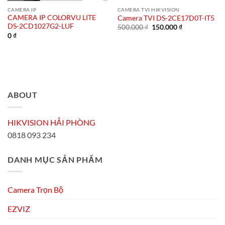
CAMERA IP
CAMERA TVI HIKVISION
CAMERA IP COLORVU LITE
Camera TVI DS-2CE17D0T-IT5
DS-2CD1027G2-LUF
Giá
Giá
500.000
₫
150.000
₫
gốc
hiện
0
₫
là:
tại
500.000 ₫.
là:
150.000 ₫.
ABOUT
HIKVISION HẢI PHÒNG
0818 093 234
DANH MỤC SẢN PHẨM
Camera Trọn Bộ
EZVIZ