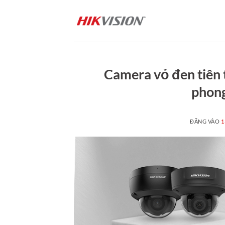
Bỏ
qua
nội
dung
Camera vỏ đen tiên 
phong
ĐĂNG VÀO
1