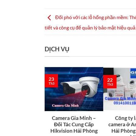
Đối phó với các lỗ hổng phần mềm: Thô
tiết và công cụ để quản lý bảo mật hiệu quả
DỊCH VỤ
23
22
Th3
Th3
Camera Gia Minh –
Công ty 
Đối Tác Cung Cấp
camera ở A
Hikvision Hải Phòng
Hải Phòng