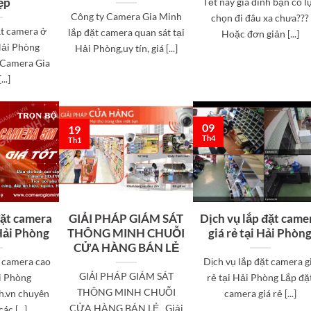
ệp
Tết này gia đình bạn có l
Công ty Camera Gia Minh
chọn đi đâu xa chưa???
ặt camera ở
lắp đặt camera quan sát tại
Hoặc đơn giản [...]
ải Phòng
Hải Phòng,uy tín, giá [...]
 Camera Gia
..]
09
19
Th4
Th1
đặt camera
GIẢI PHÁP GIÁM SÁT
Dịch vụ lắp đặt came
 Hải Phòng
THÔNG MINH CHUỖI
giá rẻ tại Hải Phòn
CỬA HÀNG BÁN LẺ
t camera cao
Dịch vụ lắp đặt camera g
GIẢI PHÁP GIÁM SÁT
i Phòng
rẻ tại Hải Phòng Lắp đặ
THÔNG MINH CHUỖI
.vn chuyên
camera giá rẻ [...]
CỬA HÀNG BÁN LẺ Giải
c [...]