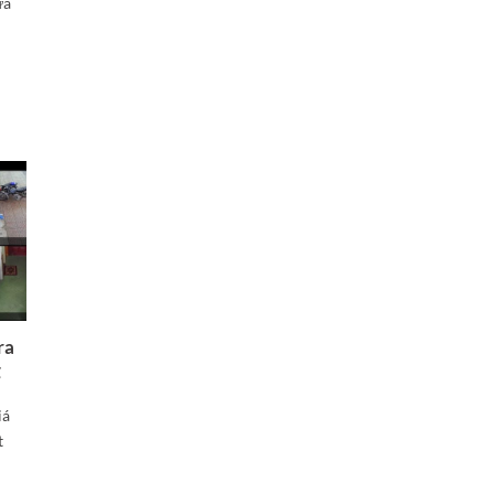
ựa
ra
g
iá
t