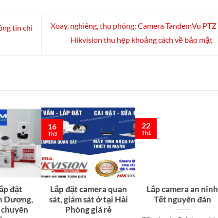
Xoay, nghiêng, thu phóng: Camera TandemVu PTZ
ng tin chi
Hikvision thu hẹp khoảng cách về bảo mật
22
16
Th1
Th3
lắp đặt
Lắp đặt camera quan
Lắp camera an nin
n Dương,
sát, giám sát ở tại Hải
Tết nguyên đán
 chuyên
Phòng giá rẻ