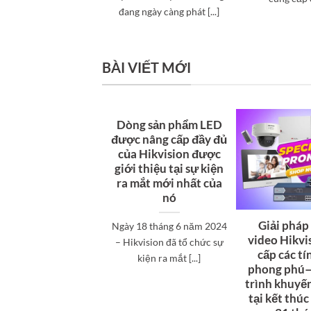
đang ngày càng phát [...]
BÀI VIẾT MỚI
Dòng sản phẩm LED
được nâng cấp đầy đủ
của Hikvision được
giới thiệu tại sự kiện
ra mắt mới nhất của
nó
Giải pháp 
Ngày 18 tháng 6 năm 2024
video Hikvi
– Hikvision đã tổ chức sự
cấp các t
kiện ra mắt [...]
phong phú
trình khuyế
tại kết thúc