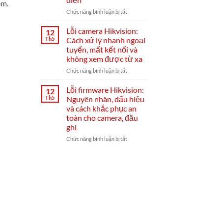
cài
ém.
đặt
ở
Chức năng bình luận bị tắt
Hik-
Đầu
Connect
ghi
Lỗi camera Hikvision:
12
từ
Hikvision
Th5
Cách xử lý nhanh ngoại
A–
bị
tuyến, mất kết nối và
Z
mất
không xem được từ xa
mạng:
nguyên
ở
Chức năng bình luận bị tắt
nhân,
Lỗi
cách
camera
Lỗi firmware Hikvision:
12
khắc
Hikvision:
Th5
Nguyên nhân, dấu hiệu
phục
Cách
và cách khắc phục an
từ
xử
toàn cho camera, đầu
A-
lý
ghi
Z
nhanh
và
ngoại
ở
Chức năng bình luận bị tắt
mẹo
tuyến,
Lỗi
chống
mất
firmware
tái
kết
Hikvision:
diễn
nối
Nguyên
và
nhân,
không
dấu
xem
hiệu
được
và
từ
cách