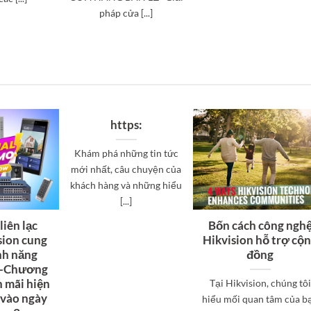
pháp cửa [...]
https:
Khám phá những tin tức
mới nhất, câu chuyện của
khách hàng và những hiểu
[...]
liên lạc
Bốn cách công ngh
sion cung
Hikvision hỗ trợ cộ
ính năng
đồng
—Chương
n mãi hiện
Tại Hikvision, chúng tôi
 vào ngày
hiểu mối quan tâm của b