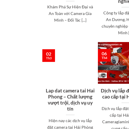
nghi
Khám Phá Sự Hiện Đại và
Công ty lắp đ
An Toàn với Camera Gia
An Dương, H
Minh – Đối Tác [...]
chuyên nghiệp
Minh [.
06
02
Th4
Th3
Lap dat camera tai Hai
Dịch vụ lắp 
Phong – Chất lượng
cao cấp tại
vượt trội, dịch vụ uy
tín
Dịch vụ lắp đặ
cấp tại Hả
Hiện nay các dịch vụ lắp
Cameragiaminh
đặt camera tại Hải Phòng
cung cấp cá