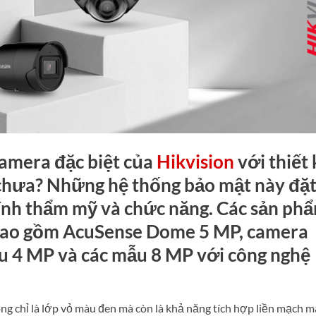
camera đặc biệt của
Hikvision
với thiết 
chưa? Những hệ thống bảo mật này đặ
tính thẩm mỹ và chức năng. Các sản ph
 bao gồm AcuSense Dome 5 MP, camera
u 4 MP và các mẫu 8 MP với công nghệ
g chỉ là lớp vỏ màu đen mà còn là khả năng tích hợp liền mạch m