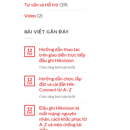
Tư vấn và Hỗ trợ
(39)
Video
(2)
BÀI VIẾT GẦN ĐÂY
Hướng dẫn thao tác
12
Th5
trên giao diện trực tiếp
đầu ghi Hikvision
ở
Chức năng bình luận bị tắt
Hướng
dẫn
Hướng dẫn chọn, lắp
12
thao
Th5
đặt và cài đặt Hik-
tác
Connect từ A–Z
trên
ở
Chức năng bình luận bị tắt
giao
Hướng
diện
dẫn
trực
Đầu ghi Hikvision bị
12
chọn,
tiếp
Th5
mất mạng: nguyên
lắp
đầu
nhân, cách khắc phục từ
đặt
ghi
A-Z và mẹo chống tái
và
Hikvision
diễn