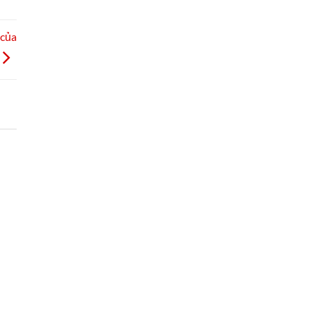
 của
h