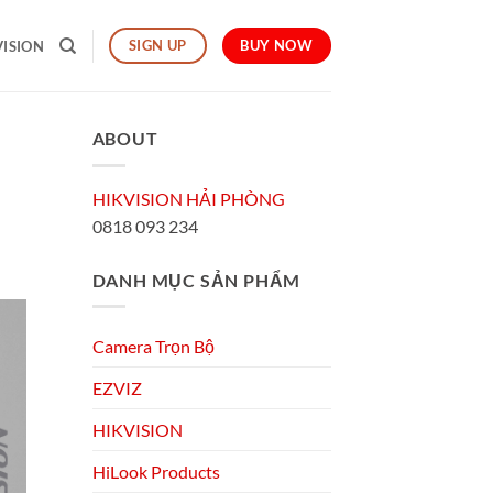
BUY NOW
SIGN UP
VISION
ABOUT
HIKVISION HẢI PHÒNG
0818 093 234
DANH MỤC SẢN PHẨM
Camera Trọn Bộ
EZVIZ
HIKVISION
HiLook Products