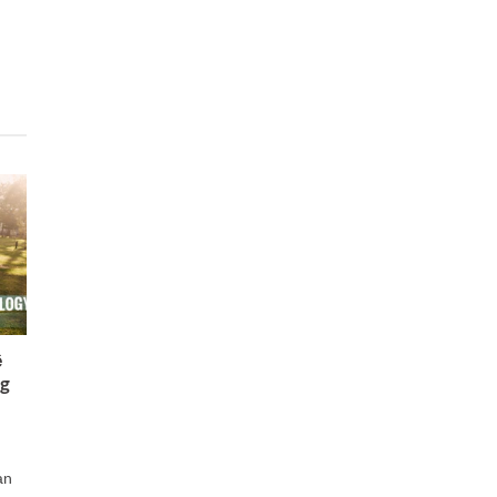
ệ
ng
ạn