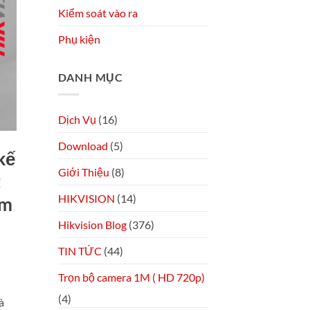
Kiểm soát vào ra
Phụ kiện
DANH MỤC
Dịch Vụ
(16)
Download
(5)
kế
Giới Thiệu
(8)
t
HIKVISION
(14)
ẩm
Hikvision Blog
(376)
TIN TỨC
(44)
Trọn bộ camera 1M ( HD 720p)
(4)
à