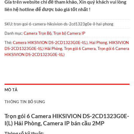
Gía trên website chỉ để tham khảo, Xin quý khách vui lòng
liên hệ hotline để được báo giá tốt nhất !
SKU:
tron-goi-6-camera-hiksivion-ds-2cd1323g0e-il-hai-phong
Danh mục:
Camera Trọn Bộ
,
Trọn bộ Camera IP
Thẻ:
Camera HIKSIVION DS-2CD1323G0E-I(L)
,
Hai Phong
,
HIKSIVION
DS-2CD1323G0E-I(L) Hải Phòng
,
Trọn gói 6 Camera
,
Trọn gói 6 Camera
HIKSIVION DS-2CD1323G0E-I(L)
MÔ TẢ
THÔNG TIN BỔ SUNG
Trọn gói 6 Camera HIKSIVION DS-2CD1323G0E-
I(L) Hải Phòng, Camera IP bán cầu 2MP
Thông số kỹ thuật: