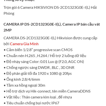
Trọn gói 6 Camera HIKSIVION DS-2CD1323G0E-I(L) Hải
Phòng
CAMERA IP DS-2CD1323G0E-I(L), Camera IP bán cầu vát
2MP
CAMERA DS-2CD1323G0E-I(L) Hikvision được cung cấp
bởi
Camera Gia Minh
• Cảm biến 1/2.8″ progressive scan CMOS
• Chuẩn nén H.265 , H.264 / Hỗ trợ 2 luồng dữ liệu
• Độ nhạy sáng Color: 0.01 Lux @ (F2.0, AGC ON)
• Chống ngược sáng DWDR , BLC , 3D DNR
• Độ phân giải tối đa 1920 x 1080 @ 20fps
• Ống kính 2.8/4/6mm
• Tầm xa hồng ngoại 30m
• Hỗ trợ dịch vụ Hik-connect, tên miền CameraDDNS
• Vật liệu : Thân camera kim loại , đế nhựa
• Tiêu chuẩn chống bụi nước IP67