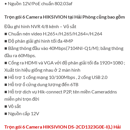
• Nguồn 12V/PoE chuẩn 802.03af
Trọn gói 6 Camera HIKSIVION tại Hải Phòng cũng bao gồm
Đầu ghi hình NVR 4/8 kênh – Vỏ sắt
■ Chuẩn nén video H.265+/H.265/H.264+/H.264
■ Độ phân giải ghi hình tối đa 4MP
■ Băng thông đầu vào 40Mbps(7104NI-Q1/M); băng thông
đầu ra 60Mbps.
■ Cổng ra HDMI và VGA với độ phân giải tối đa 1920×1080 ;
Xuất tín hiệu giống nhau ở 2 màn hình
■ Hỗ trợ 1 cổng mạng 10/100Mbps , 2 cổng USB 2.0
■ Hỗ trợ ổ cứng dung lượng đến 6TB
■ Hỗ trợ dịch vụ Hik-connect P2P, tên miền Cameraddns
miễn phí trọn đời
■ Vỏ sắt
■ Nguồn cấp 12V
Trọn gói 6 Camera HIKSIVION DS-2CD1323G0E-I(L) Hải