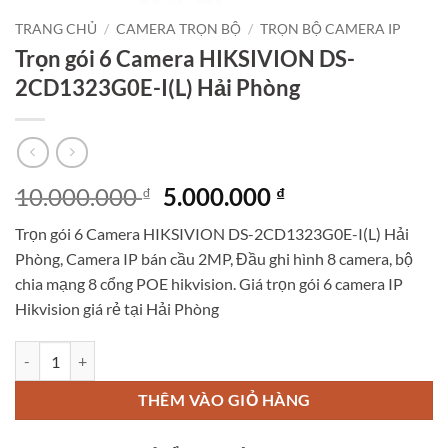
TRANG CHỦ
/
CAMERA TRỌN BỘ
/
TRỌN BỘ CAMERA IP
Trọn gói 6 Camera HIKSIVION DS-
2CD1323G0E-I(L) Hải Phòng
Giá
Giá
10.000.000
5.000.000
₫
₫
gốc
hiện
Trọn gói 6 Camera HIKSIVION DS-2CD1323G0E-I(L) Hải
là:
tại
Phòng, Camera IP bán cầu 2MP, Đầu ghi hình 8 camera, bộ
10.000.000 ₫.
là:
chia mạng 8 cổng POE hikvision. Giá trọn gói 6 camera IP
5.000.000 ₫.
Hikvision giá rẻ tại Hải Phòng
Trọn gói 6 Camera HIKSIVION DS-2CD1323G0E-I(L) Hải Phòng số lư
THÊM VÀO GIỎ HÀNG