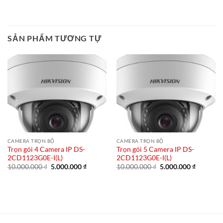
là:
tại
là:
tại
10.000.000 ₫.
là:
10.000.000 ₫.
là:
5.000.000 ₫.
5.000.00
SẢN PHẨM TƯƠNG TỰ
CAMERA TRỌN BỘ
CAMERA TRỌN BỘ
Trọn gói 4 Camera IP DS-
Trọn gói 5 Camera IP DS-
2CD1123G0E-I(L)
2CD1123G0E-I(L)
Giá
Giá
Giá
Giá
10.000.000
₫
5.000.000
₫
10.000.000
₫
5.000.000
₫
gốc
hiện
gốc
hiện
là:
tại
là:
tại
10.000.000 ₫.
là:
10.000.000 ₫.
là:
5.000.000 ₫.
5.000.00