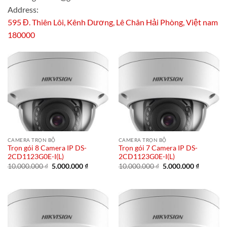
Address:
595 Đ. Thiên Lôi, Kênh Dương, Lê Chân Hải Phòng, Việt nam
180000
CAMERA TRỌN BỘ
CAMERA TRỌN BỘ
Trọn gói 8 Camera IP DS-
Trọn gói 7 Camera IP DS-
2CD1123G0E-I(L)
2CD1123G0E-I(L)
Giá
Giá
Giá
Giá
10.000.000
₫
5.000.000
₫
10.000.000
₫
5.000.000
₫
gốc
hiện
gốc
hiện
là:
tại
là:
tại
10.000.000 ₫.
là:
10.000.000 ₫.
là:
5.000.000 ₫.
5.000.00