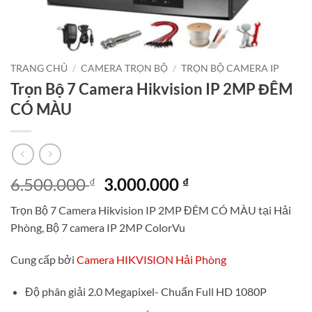
TRANG CHỦ
/
CAMERA TRỌN BỘ
/
TRỌN BỘ CAMERA IP
Trọn Bộ 7 Camera Hikvision IP 2MP ĐÊM
CÓ MÀU
Giá
Giá
6.500.000
3.000.000
₫
₫
gốc
hiện
Trọn Bộ 7 Camera Hikvision IP 2MP ĐÊM CÓ MÀU tại Hải
là:
tại
Phòng, Bộ 7 camera IP 2MP ColorVu
6.500.000 ₫.
là:
3.000.000 ₫.
Cung cấp bởi
Camera HIKVISION Hải Phòng
Độ phân giải 2.0 Megapixel- Chuẩn Full HD 1080P