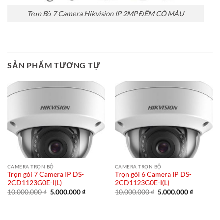
Trọn Bộ 7 Camera Hikvision IP 2MP ĐÊM CÓ MÀU
SẢN PHẨM TƯƠNG TỰ
CAMERA TRỌN BỘ
CAMERA TRỌN BỘ
Trọn gói 7 Camera IP DS-
Trọn gói 6 Camera IP DS-
2CD1123G0E-I(L)
2CD1123G0E-I(L)
Giá
Giá
Giá
Giá
10.000.000
₫
5.000.000
₫
10.000.000
₫
5.000.000
₫
gốc
hiện
gốc
hiện
là:
tại
là:
tại
10.000.000 ₫.
là:
10.000.000 ₫.
là:
5.000.000 ₫.
5.000.00