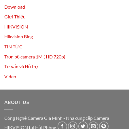
Download
Giới Thiệu
HIKVISION
Hikvision Blog
TIN TỨC
Trọn bộ camera 1M ( HD 720p)
Tư vấn và Hỗ trợ
Video
ABOUT US
Công Nghệ Camera Gia Minh - Nhà cung cấp Camera
HIKVISION tại Hải Phòng