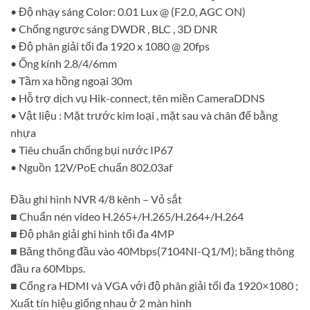
• Độ nhạy sáng Color: 0.01 Lux @ (F2.0, AGC ON)
• Chống ngược sáng DWDR , BLC , 3D DNR
• Độ phân giải tối đa 1920 x 1080 @ 20fps
• Ống kính 2.8/4/6mm
• Tầm xa hồng ngoại 30m
• Hỗ trợ dịch vụ Hik-connect, tên miền CameraDDNS
• Vật liệu : Mặt trước kim loại , mặt sau và chân đế bằng
nhựa
• Tiêu chuẩn chống bụi nước IP67
• Nguồn 12V/PoE chuẩn 802.03af
Đầu ghi hình NVR 4/8 kênh – Vỏ sắt
■ Chuẩn nén video H.265+/H.265/H.264+/H.264
■ Độ phân giải ghi hình tối đa 4MP
■ Băng thông đầu vào 40Mbps(7104NI-Q1/M); băng thông
đầu ra 60Mbps.
■ Cổng ra HDMI và VGA với độ phân giải tối đa 1920×1080 ;
Xuất tín hiệu giống nhau ở 2 màn hình