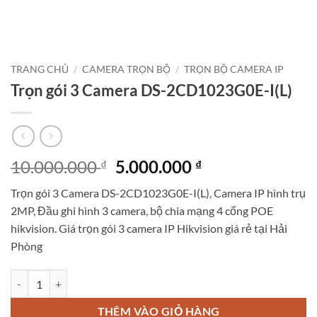
TRANG CHỦ
/
CAMERA TRỌN BỘ
/
TRỌN BỘ CAMERA IP
Trọn gói 3 Camera DS-2CD1023G0E-I(L)
Giá
Giá
10.000.000
5.000.000
₫
₫
gốc
hiện
Trọn gói 3 Camera DS-2CD1023G0E-I(L), Camera IP hình trụ
là:
tại
2MP, Đầu ghi hình 3 camera, bộ chia mạng 4 cổng POE
10.000.000 ₫.
là:
hikvision. Giá trọn gói 3 camera IP Hikvision giá rẻ tại Hải
5.000.000 ₫.
Phòng
Trọn gói 3 Camera DS-2CD1023G0E-I(L) số lượng
THÊM VÀO GIỎ HÀNG