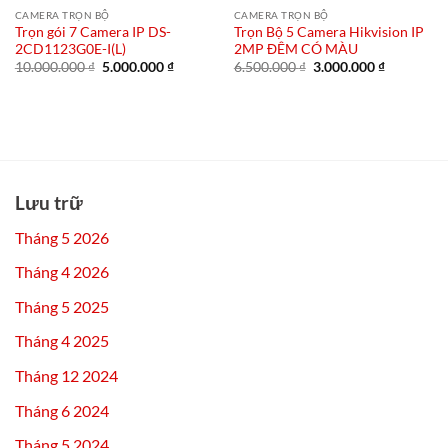
CAMERA TRỌN BỘ
CAMERA TRỌN BỘ
Trọn gói 7 Camera IP DS-
Trọn Bộ 5 Camera Hikvision IP
2CD1123G0E-I(L)
2MP ĐÊM CÓ MÀU
Giá
Giá
Giá
Giá
10.000.000
₫
5.000.000
₫
6.500.000
₫
3.000.000
₫
gốc
hiện
gốc
hiện
là:
tại
là:
tại
10.000.000 ₫.
là:
6.500.000 ₫.
là:
5.000.000 ₫.
3.000.000 
Lưu trữ
Tháng 5 2026
Tháng 4 2026
Tháng 5 2025
Tháng 4 2025
Tháng 12 2024
Tháng 6 2024
Tháng 5 2024