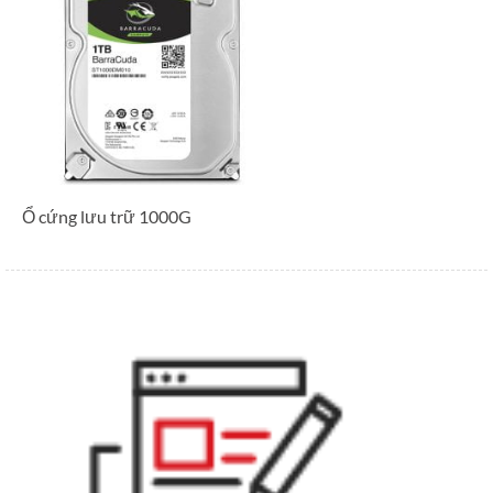
Ổ cứng lưu trữ 1000G