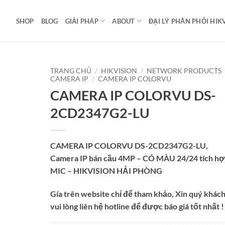
SHOP
BLOG
GIẢI PHÁP
ABOUT
ĐẠI LÝ PHÂN PHỐI HIK
TRANG CHỦ
/
HIKVISION
/
NETWORK PRODUCTS
CAMERA IP
/
CAMERA IP COLORVU
CAMERA IP COLORVU DS-
2CD2347G2-LU
CAMERA IP COLORVU DS-2CD2347G2-LU,
Camera IP bán cầu 4MP – CÓ MÀU 24/24 tích hơ
MIC – HIKVISION HẢI PHÒNG
Gía trên website chỉ để tham khảo, Xin quý khác
vui lòng liên hệ hotline để được báo giá tốt nhất !