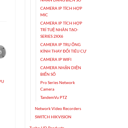
CAMERA IP TÍCH HỢP
MIC
CAMERA IP TÍCH HỢP
TRÍ TUỆ NHÂN TẠO-
SERIES 2XX6
CAMERA IP TRỤ ỐNG
KÍNH THAY ĐỔI TIÊU CỰ
CAMERA IP WIFI
CAMERA NHẬN DIỆN
BIỂN SỐ
CAMERA IP
CAMERA IP
CAMERA IP
VU
Camera ColorVu DS-
Camera IP DS-
CAMERA IP
Pro Series Network
2CD2T67G2P-LSU/SL
3047G2-LUF-AI
COLORVU LIT
Camera
Hikvision
2CD1027G2-
TandemVu PTZ
Network Video Recorders
SWITCH HIKVISION
Turbo HD Products