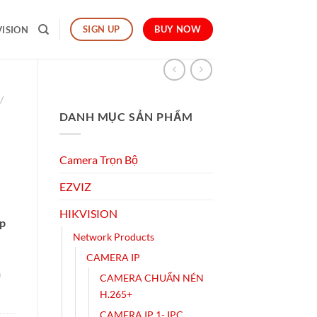
BUY NOW
SIGN UP
VISION
/
DANH MỤC SẢN PHẨM
Camera Trọn Bộ
EZVIZ
HIKVISION
̣p
Network Products
CAMERA IP
h
CAMERA CHUẨN NÉN
H.265+
CAMERA IP 1- IPC