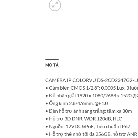
MÔ TẢ
CAMERA IP COLORVU DS-2CD2347G2-LU, Ca
• Cảm biến CMOS 1/2.8”; 0.0005 Lux, 3 luồ
• Độ phân giải 1920 x 1080/2688 x 1520 @
• Ống kính 2.8/4/6mm, @F1.0
• Đèn hỗ trợ ánh sáng trắng: tầm xa 30m
• Hỗ trợ 3D DNR, WDR 120dB, HLC
• Nguồn: 12VDC&PoE; Tiêu chuẩn IP67
• Hỗ trợ thẻ nhớ tối đa 256GB, hỗ trợ ANR