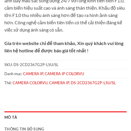
ảnh đầy màu sắc sống động 24/7 với ống kính tiên tiến F1.0,
cảm biến hiệu suất cao và ánh sáng thân thiện. Khẩu độ siêu
lớn F1.0 thu nhiều ánh sáng hơn để tạo ra hình ảnh sáng
hơn. Công nghệ cảm biến tiên tiến có thể cải thiện đáng kể
việc sử dụng ánh sáng có sẵn.
Gía trên website chỉ để tham khảo, Xin quý khách vui lòng
liên hệ hotline để được báo giá tốt nhất !
SKU:
DS-2CD2367G2P-LSU/SL
Danh mục:
CAMERA IP
,
CAMERA IP COLORVU
Thẻ:
CAMERA COLORVU
,
CAMERA IP
,
DS-2CD2367G2P-LSU/SL
MÔ TẢ
THÔNG TIN BỔ SUNG