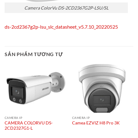
Camera ColorVu DS-2CD2367G2P-LSU/SL
ds-2cd2367g2p-lsu_slc_datasheet_v5.7.10_20220525
SẢN PHẨM TƯƠNG TỰ
CAMERA IP
CAMERA IP
CAMERA COLORVU DS-
Camea EZVIZ H8 Pro 3K
2CD2327G1-L