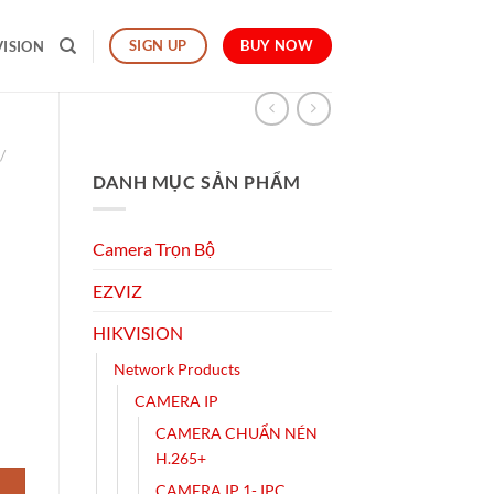
BUY NOW
SIGN UP
VISION
/
DANH MỤC SẢN PHẨM
Camera Trọn Bộ
EZVIZ
HIKVISION
Network Products
CAMERA IP
CAMERA CHUẨN NÉN
H.265+
CAMERA IP 1- IPC