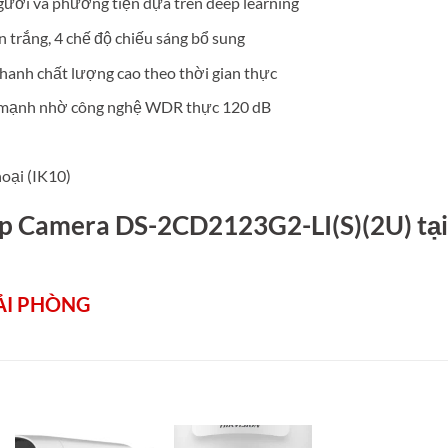
gười và phương tiện dựa trên deep learning
 trắng, 4 chế độ chiếu sáng bổ sung
hanh chất lượng cao theo thời gian thực
c mạnh nhờ công nghệ WDR thực 120 dB
oại (IK10)
cấp Camera DS-2CD2123G2-LI(S)(2U) tại
ẢI PHÒNG