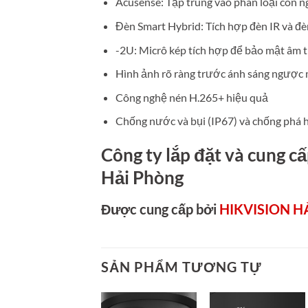
Acusense: Tập trung vào phân loại con n
Đèn Smart Hybrid: Tích hợp đèn IR và đèn
-2U: Micrô kép tích hợp để bảo mật âm t
Hình ảnh rõ ràng trước ánh sáng ngượ
Công nghệ nén H.265+ hiệu quả
Chống nước và bụi (IP67) và chống phá h
Công ty lắp đặt và cung 
Hải Phòng
Được cung cấp bởi
HIKVISION H
SẢN PHẨM TƯƠNG TỰ