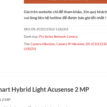
Gía trên website chỉ để tham khảo, Xin quý khác
vui lòng liên hệ hotline để được báo giá tốt nhất !
SKU:
DS-2CD2123G2-LI(S)(2U)
Danh mục:
Pro Series Network Camera
Thẻ:
Camera Hikvision
,
Camera IP Hikvision
,
DS-2CD2123G
LI(S)(2U)
art Hybrid Light Acusense 2 MP
ải 2 MP