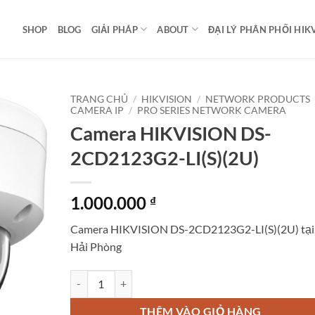
SHOP
BLOG
GIẢI PHÁP
ABOUT
ĐẠI LÝ PHÂN PHỐI HIK
TRANG CHỦ
/
HIKVISION
/
NETWORK PRODUCTS
CAMERA IP
/
PRO SERIES NETWORK CAMERA
Camera HIKVISION DS-
2CD2123G2-LI(S)(2U)
1.000.000
₫
Camera HIKVISION DS-2CD2123G2-LI(S)(2U) tại
Hải Phòng
Camera HIKVISION DS-2CD2123G2-LI(S)(2U) số lượng
THÊM VÀO GIỎ HÀNG