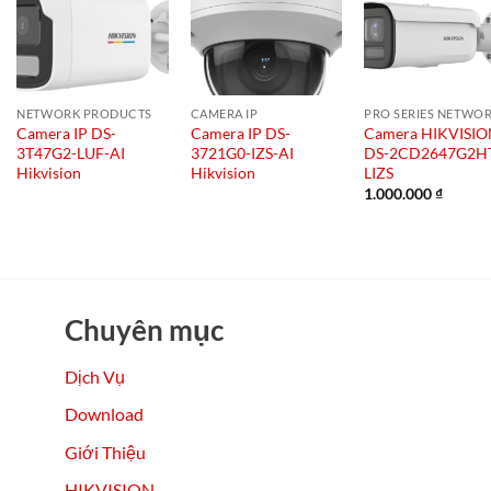
NETWORK PRODUCTS
CAMERA IP
Camera IP DS-
Camera IP DS-
Camera HIKVISI
3T47G2-LUF-AI
3721G0-IZS-AI
DS-2CD2647G2H
Hikvision
Hikvision
LIZS
1.000.000
₫
Chuyên mục
Dịch Vụ
Download
Giới Thiệu
HIKVISION