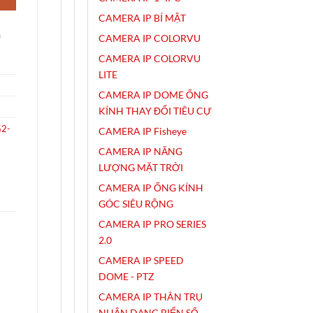
CAMERA IP BÍ MẬT
h
CAMERA IP COLORVU
CAMERA IP COLORVU
LITE
CAMERA IP DOME ỐNG
KÍNH THAY ĐỔI TIÊU CỰ
2-
CAMERA IP Fisheye
CAMERA IP NĂNG
LƯỢNG MẶT TRỜI
CAMERA IP ỐNG KÍNH
GÓC SIÊU RỘNG
CAMERA IP PRO SERIES
2.0
CAMERA IP SPEED
DOME - PTZ
CAMERA IP THÂN TRỤ
NHẬN DẠNG BIỂN SỐ