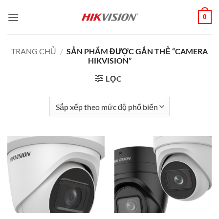
Bỏ
0
qua
nội
dung
TRANG CHỦ
/
SẢN PHẨM ĐƯỢC GẮN THẺ “CAMERA
HIKVISION”
LỌC