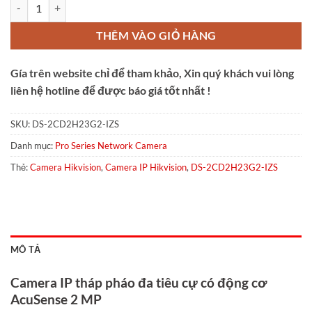
Camera HIKVISION DS-2CD2H23G2-IZS số lượng
THÊM VÀO GIỎ HÀNG
Gía trên website chỉ để tham khảo, Xin quý khách vui lòng
liên hệ hotline để được báo giá tốt nhất !
SKU:
DS-2CD2H23G2-IZS
Danh mục:
Pro Series Network Camera
Thẻ:
Camera Hikvision
,
Camera IP Hikvision
,
DS-2CD2H23G2-IZS
MÔ TẢ
Camera IP tháp pháo đa tiêu cự có động cơ
AcuSense 2 MP