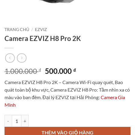
TRANG CHỦ
/
EZVIZ
Camera EZVIZ H8 Pro 2K
Giá
Giá
1.000.000
500.000
₫
₫
gốc
hiện
Camera EZVIZ H8 Pro 2K – Camera Wi-Fi quay quét, Bao
là:
tại
quát toàn bộ khu vực, Camera EZVIZ H8 Pro: Tầm nhìn xa có
1.000.000 ₫.
là:
màu vào ban đêm. Đại lý EZVIZ tại Hải Phòng:
Camera Gia
500.000 ₫.
Minh
Camera EZVIZ H8 Pro 2K số lượng
THÊM VÀO GIỎ HÀNG