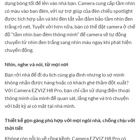
dụng bóng tối để lẻn vào nhà bạn. Camera cung cấp tầm nhìn
có màu vào ban đêm, với sự trợ giúp của đèn chiếu spotlight
được tích hợp sẵn và khi đèn tắt vẫn đảm bảo tầm nhìn đen
trắng rõ nét. Tuyệt vời hơn nữa, bạn có thể đặt camera ở chế
độ “tầm nhìn ban đêm thông minh” để camera sẽ tự động
chuyển từ nhìn đen trắng sang nhìn màu ngay khi phát hiện
chuyển động.
Nhìn, nghe và nói, từ mọi nơi
Bạn rời nhà để đi du lịch cùng gia đình nhưng lo sợ mình
không nhận được hàng hoặc có khách ghé thăm đột xuất?
Với Camera EZVIZ H8 Pro, bạn chỉ cần sử dụng điện thoại
thông minh của mình để quan sát, lắng nghe và trò chuyện
với bất kỳ ai có mặt tại nhà mình.
Thiết kế gọn gàng phù hợp với mọi ngôi nhà, chống chịu với
thời tiết
Không còn nỗi lo về cồng kềnh. Camera EZVIZ H8 Pro có