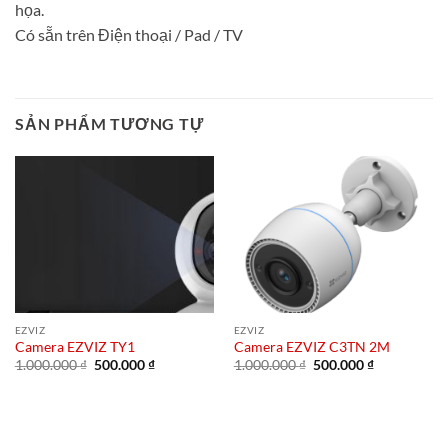
họa.
Có sẵn trên Điện thoại / Pad / TV
SẢN PHẨM TƯƠNG TỰ
EZVIZ
EZVIZ
Camera EZVIZ TY1
Camera EZVIZ C3TN 2M
Giá
Giá
Giá
Giá
1.000.000
₫
500.000
₫
1.000.000
₫
500.000
₫
gốc
hiện
gốc
hiện
là:
tại
là:
tại
1.000.000 ₫.
là:
1.000.000 ₫.
là:
500.000 ₫.
500.000 ₫.