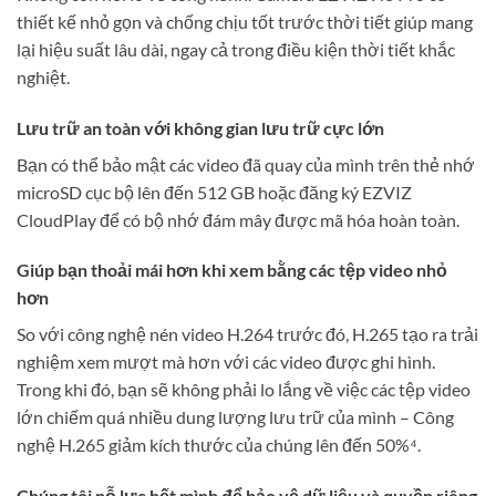
thiết kế nhỏ gọn và chống chịu tốt trước thời tiết giúp mang
lại hiệu suất lâu dài, ngay cả trong điều kiện thời tiết khắc
nghiệt.
Lưu trữ an toàn với không gian lưu trữ cực lớn
Bạn có thể bảo mật các video đã quay của mình trên thẻ nhớ
microSD cục bộ lên đến 512 GB hoặc đăng ký EZVIZ
CloudPlay để có bộ nhớ đám mây được mã hóa hoàn toàn.
Giúp bạn thoải mái hơn khi xem bằng các tệp video nhỏ
hơn
So với công nghệ nén video H.264 trước đó, H.265 tạo ra trải
nghiệm xem mượt mà hơn với các video được ghi hình.
Trong khi đó, bạn sẽ không phải lo lắng về việc các tệp video
lớn chiếm quá nhiều dung lượng lưu trữ của mình – Công
nghệ H.265 giảm kích thước của chúng lên đến 50%⁴.
Chúng tôi nỗ lực hết mình để bảo vệ dữ liệu và quyền riêng