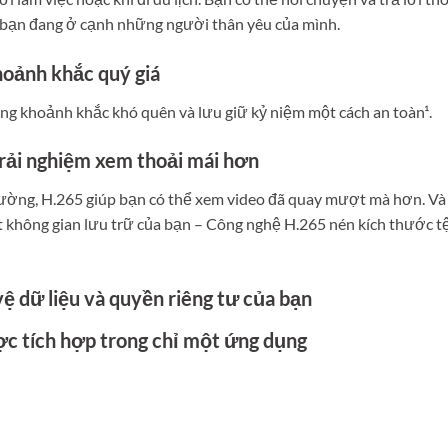
ể bạn đang ở cạnh những người thân yêu của mình.
hoảnh khắc quý giá
g khoảnh khắc khó quên và lưu giữ kỷ niệm một cách an toàn¹.
trải nghiệm xem thoải mái hơn
hường, H.265 giúp bạn có thể xem video đã quay mượt mà hơn. Và
ất không gian lưu trữ của bạn – Công nghệ H.265 nén kích thước t
vệ dữ liệu và quyền riêng tư của bạn
ợc tích hợp trong chỉ một ứng dụng