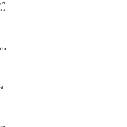
 vì
era
rèm
hi
ông