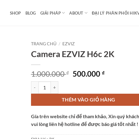
SHOP
BLOG
GIẢI PHÁP
ABOUT
ĐẠI LÝ PHÂN PHỐI HIK
TRANG CHỦ
/
EZVIZ
Camera EZVIZ H6c 2K
Giá
Giá
1.000.000
500.000
₫
₫
gốc
hiện
Camera EZVIZ H6c 2K số lượng
là:
tại
1.000.000 ₫.
là:
THÊM VÀO GIỎ HÀNG
500.000 ₫.
Gía trên website chỉ để tham khảo, Xin quý khác
vui lòng liên hệ hotline để được báo giá tốt nhất !