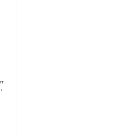
ơn.
n