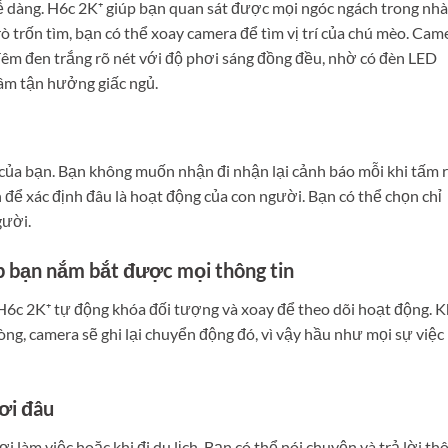
 dàng. H6c 2K⁺ giúp bạn quan sát được mọi ngóc ngách trong nhà,
ò trốn tìm, bạn có thể xoay camera để tìm vị trí của chú mèo. Cam
êm đen trắng rõ nét với độ phơi sáng đồng đều, nhờ có đèn LED
tâm tận hưởng giấc ngủ.
 của bạn. Bạn không muốn nhận đi nhận lại cảnh báo mỗi khi tấm 
h để xác định đâu là hoạt động của con người. Bạn có thể chọn chỉ
gười.
úp bạn nắm bắt được mọi thông tin
6c 2K⁺ tự động khóa đối tượng và xoay để theo dõi hoạt động. K
ng, camera sẽ ghi lại chuyển động đó, vì vậy hầu như mọi sự việc
ơi đâu
ơi làm việc hoặc khi đi du lịch. Bạn có thể nói chuyện và trả lời th