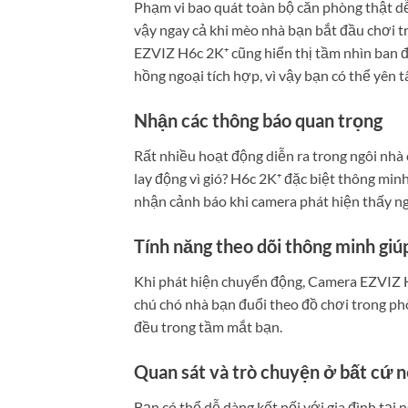
Phạm vi bao quát toàn bộ căn phòng thật dễ
vậy ngay cả khi mèo nhà bạn bắt đầu chơi tr
EZVIZ H6c 2K⁺ cũng hiển thị tầm nhìn ban đ
hồng ngoại tích hợp, vì vậy bạn có thể yên 
Nhận các thông báo quan trọng
Rất nhiều hoạt động diễn ra trong ngôi nhà
lay động vì gió? H6c 2K⁺ đặc biệt thông min
nhận cảnh báo khi camera phát hiện thấy n
Tính năng theo dõi thông minh gi
Khi phát hiện chuyển động, Camera EZVIZ H
chú chó nhà bạn đuổi theo đồ chơi trong phò
đều trong tầm mắt bạn.
Quan sát và trò chuyện ở bất cứ n
Bạn có thể dễ dàng kết nối với gia đình tại n