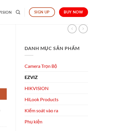
BUY NOW
SIGN UP
VISION
DANH MỤC SẢN PHẨM
Camera Trọn Bộ
EZVIZ
HIKVISION
HiLook Products
h
Kiểm soát vào ra
Phụ kiện