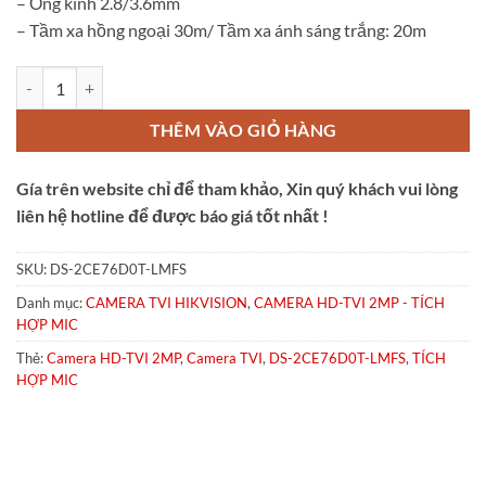
– Ống kính 2.8/3.6mm
– Tầm xa hồng ngoại 30m/ Tầm xa ánh sáng trắng: 20m
CAMERA TVI DS-2CE76D0T-LMFS số lượng
THÊM VÀO GIỎ HÀNG
Gía trên website chỉ để tham khảo, Xin quý khách vui lòng
liên hệ hotline để được báo giá tốt nhất !
SKU:
DS-2CE76D0T-LMFS
Danh mục:
CAMERA TVI HIKVISION
,
CAMERA HD-TVI 2MP - TÍCH
HỢP MIC
Thẻ:
Camera HD-TVI 2MP
,
Camera TVI
,
DS-2CE76D0T-LMFS
,
TÍCH
HỢP MIC