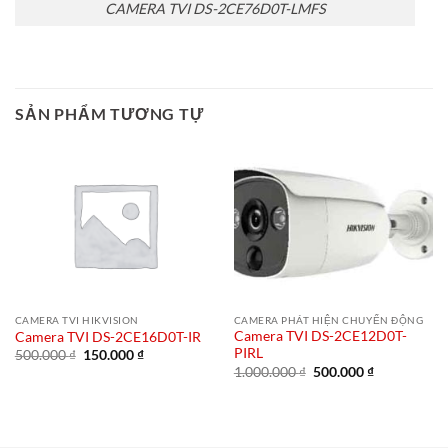
CAMERA TVI DS-2CE76D0T-LMFS
SẢN PHẨM TƯƠNG TỰ
CAMERA TVI HIKVISION
CAMERA PHÁT HIỆN CHUYỂN ĐỘNG
Camera TVI DS-2CE12D0T-
Camera TVI DS-2CE16D0T-IR
PIRL
Giá
Giá
500.000
₫
150.000
₫
gốc
hiện
Giá
Giá
1.000.000
₫
500.000
₫
là:
tại
gốc
hiện
500.000 ₫.
là:
là:
tại
150.000 ₫.
1.000.000 ₫.
là:
500.000 ₫.