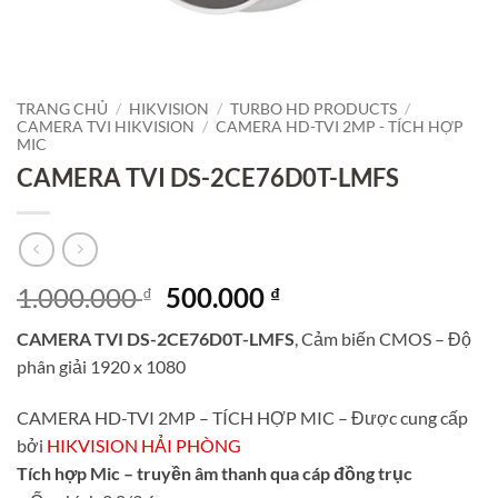
TRANG CHỦ
/
HIKVISION
/
TURBO HD PRODUCTS
/
CAMERA TVI HIKVISION
/
CAMERA HD-TVI 2MP - TÍCH HỢP
MIC
CAMERA TVI DS-2CE76D0T-LMFS
Giá
Giá
1.000.000
500.000
₫
₫
gốc
hiện
CAMERA TVI DS-2CE76D0T-LMFS
, Cảm biến CMOS – Độ
là:
tại
phân giải 1920 x 1080
1.000.000 ₫.
là:
500.000 ₫.
CAMERA HD-TVI 2MP – TÍCH HỢP MIC – Được cung cấp
bởi
HIKVISION HẢI PHÒNG
Tích hợp Mic – truyền âm thanh qua cáp đồng trục