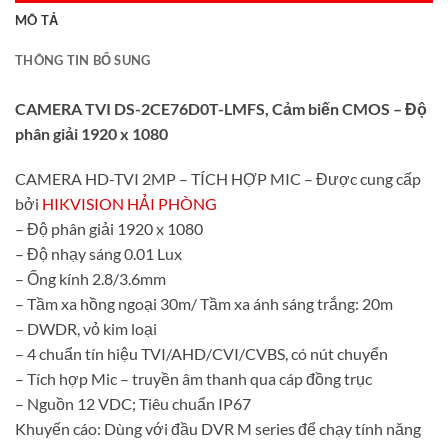
MÔ TẢ
THÔNG TIN BỔ SUNG
CAMERA TVI DS-2CE76D0T-LMFS, Cảm biến CMOS – Độ
phân giải 1920 x 1080
CAMERA HD-TVI 2MP – TÍCH HỢP MIC – Được cung cấp
bởi
HIKVISION HẢI PHÒNG
– Độ phân giải 1920 x 1080
– Độ nhạy sáng 0.01 Lux
– Ống kính 2.8/3.6mm
– Tầm xa hồng ngoại 30m/ Tầm xa ánh sáng trắng: 20m
– DWDR, vỏ kim loại
– 4 chuẩn tín hiệu TVI/AHD/CVI/CVBS, có nút chuyển
– Tích hợp Mic – truyền âm thanh qua cáp đồng trục
– Nguồn 12 VDC; Tiêu chuẩn IP67
Khuyến cáo: Dùng với đầu DVR M series để chạy tính năng