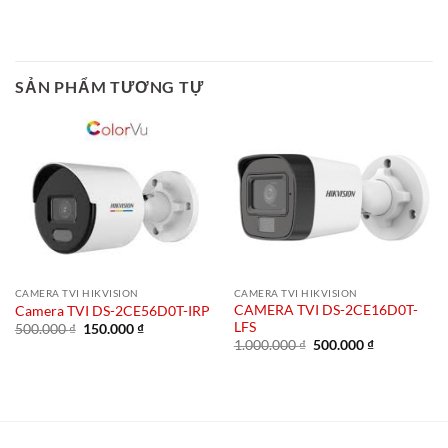
SẢN PHẨM TƯƠNG TỰ
CAMERA TVI HIKVISION
CAMERA TVI HIKVISION
CAMERA TVI DS-2CE16D0T-
Camera TVI DS-2CE56D0T-IRP
LFS
Giá
Giá
500.000
₫
150.000
₫
gốc
hiện
Giá
Giá
1.000.000
₫
500.000
₫
là:
tại
gốc
hiện
500.000 ₫.
là:
là:
tại
150.000 ₫.
1.000.000 ₫.
là:
500.000 ₫.