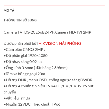
MÔ TẢ
THÔNG TIN BỔ SUNG
Camera TVI DS-2CE56B2-IPF, Camera HD-TVI 2MP
Được phân phối bởi
HIKVISION HẢI PHÒNG
•Cảm biến CMOS 2MP ;
•Độ phân giải 1920×1080
•Độ nhạy sáng 0.02 lux
•Ống kính 3.6mm ( đặt hàng 2.8/6mm)
•Tầm xa hồng ngoại 20m
•Hỗ trợ DNR , menu OSD , chống ngược sáng DWDR
•Hỗ trợ 4 chuẩn tín hiệu TVI/AHD/CVI/CVBS , có nút
chuyển
•Vật liệu : nhựa
•Nguồn 12VDC ; Tiêu chuẩn IP66