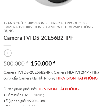
TRANG CHỦ
/
HIKVISION
/
TURBO HD PRODUCTS
/
CAMERA TVI HIKVISION
/
CAMERA HD-TVI 2MP THÔNG
DỤNG
Camera TVI DS-2CE56B2-IPF
Giá
Giá
500.000
150.000
₫
₫
gốc
hiện
Camera TVI DS-2CE56B2-IPF, Camera HD-TVI 2MP – Nhà
là:
tại
cung cấp Camera tại Hải Phòng:
HIKVISION HẢI PHÒNG
500.000 ₫.
là:
150.000 ₫.
Được phân phối bởi
HIKVISION HẢI PHÒNG
•Cảm biến CMOS 2MP ;
•Độ phân giải 1920×1080