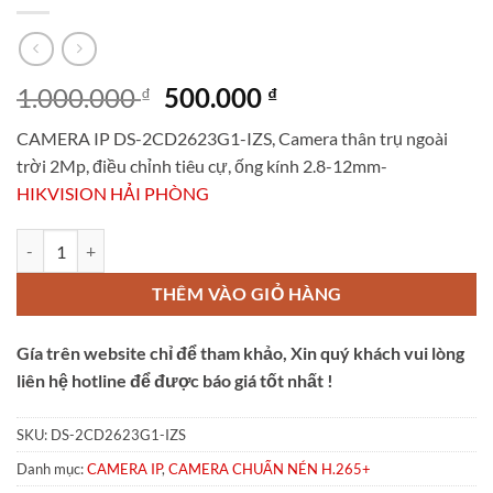
Giá
Giá
1.000.000
500.000
₫
₫
gốc
hiện
CAMERA IP DS-2CD2623G1-IZS, Camera thân trụ ngoài
là:
tại
trời 2Mp, điều chỉnh tiêu cự, ống kính 2.8-12mm-
1.000.000 ₫.
là:
HIKVISION HẢI PHÒNG
500.000 ₫.
CAMERA IP DS-2CD2623G1-IZS số lượng
THÊM VÀO GIỎ HÀNG
Gía trên website chỉ để tham khảo, Xin quý khách vui lòng
liên hệ hotline để được báo giá tốt nhất !
SKU:
DS-2CD2623G1-IZS
Danh mục:
CAMERA IP
,
CAMERA CHUẨN NÉN H.265+