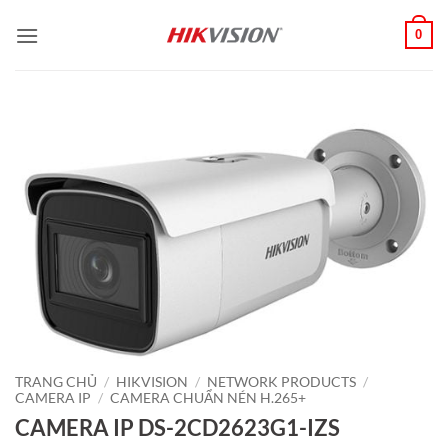
Bỏ
0
qua
nội
dung
TRANG CHỦ
/
HIKVISION
/
NETWORK PRODUCTS
/
CAMERA IP
/
CAMERA CHUẨN NÉN H.265+
CAMERA IP DS-2CD2623G1-IZS