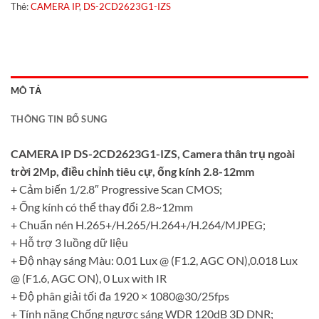
Thẻ:
CAMERA IP
,
DS-2CD2623G1-IZS
MÔ TẢ
THÔNG TIN BỔ SUNG
CAMERA IP DS-2CD2623G1-IZS, Camera thân trụ ngoài
trời 2Mp, điều chỉnh tiêu cự, ống kính 2.8-12mm
+ Cảm biến 1/2.8″ Progressive Scan CMOS;
+ Ống kính có thể thay đổi 2.8~12mm
+ Chuẩn nén H.265+/H.265/H.264+/H.264/MJPEG;
+ Hỗ trợ 3 luồng dữ liệu
+ Độ nhạy sáng Màu: 0.01 Lux @ (F1.2, AGC ON),0.018 Lux
@ (F1.6, AGC ON), 0 Lux with IR
+ Độ phân giải tối đa 1920 × 1080@30/25fps
+ Tính năng Chống ngược sáng WDR 120dB 3D DNR;