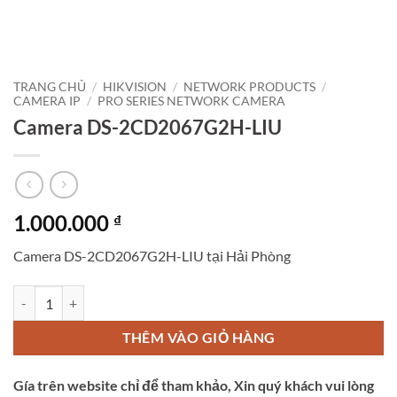
TRANG CHỦ
/
HIKVISION
/
NETWORK PRODUCTS
/
CAMERA IP
/
PRO SERIES NETWORK CAMERA
Camera DS-2CD2067G2H-LIU
1.000.000
₫
Camera DS-2CD2067G2H-LIU tại Hải Phòng
Camera DS-2CD2067G2H-LIU số lượng
THÊM VÀO GIỎ HÀNG
Gía trên website chỉ để tham khảo, Xin quý khách vui lòng