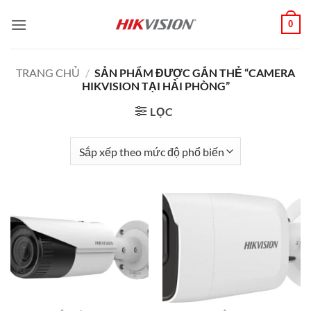
Bỏ
0
qua
nội
dung
TRANG CHỦ
/
SẢN PHẨM ĐƯỢC GẮN THẺ “CAMERA
HIKVISION TẠI HẢI PHÒNG”
LỌC