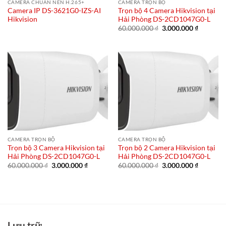
CAMERA CHUẨN NÉN H.265+
CAMERA TRỌN BỘ
Camera IP DS-3621G0-IZS-AI
Trọn bộ 4 Camera Hikvision tại
Hikvision
Hải Phòng DS-2CD1047G0-L
Giá
Giá
60.000.000
₫
3.000.000
₫
gốc
hiện
là:
tại
60.000.000 ₫.
là:
3.000.00
CAMERA TRỌN BỘ
CAMERA TRỌN BỘ
Trọn bộ 3 Camera Hikvision tại
Trọn bộ 2 Camera Hikvision tại
Hải Phòng DS-2CD1047G0-L
Hải Phòng DS-2CD1047G0-L
Giá
Giá
Giá
Giá
60.000.000
₫
3.000.000
₫
60.000.000
₫
3.000.000
₫
gốc
hiện
gốc
hiện
là:
tại
là:
tại
60.000.000 ₫.
là:
60.000.000 ₫.
là:
3.000.000 ₫.
3.000.00
Lưu trữ